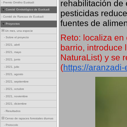
rehabilitación de 
-
Premio Ornitho Euskadi
Comité Ornitológico de Euskadi
pesticidas reduce
-
Comité de Rarezas de Euskadi
fuentes de alimen
Proyectos
Un mes, una especie
Reto: localiza en 
-
Sobre el proyecto
barrio, introduce 
-
2021, abril
-
2021, mayo
NaturaList) y se r
-
2021, junio
(
https://aranzadi
-
2021, julio
-
2021, agosto
-
2021, septiembre
-
2021, octubre
-
2021, noviembre
-
2021, diciembre
-
Resultados
Censo de rapaces forestales diurnas
-
Protocolo