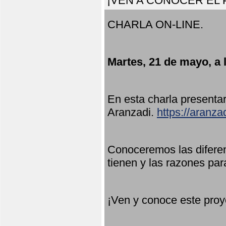
¡VEN A CONOCER EL
CHARLA ON-LINE.
Martes, 21 de mayo, a 
En esta charla present
Aranzadi.
https://aranza
Conoceremos las diferen
tienen y las razones par
¡Ven y conoce este proy