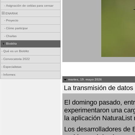
-
Asignación de celdas para censar
ENARAK
-
Proyecto
-
Cómo participar
-
Charlas
Bioblitz
-
Qué es un Bioblitz
-
Convocatoria 2022
-
Especialistas
-
Informes
martes, 19. mayo 2026
La transmisión de datos 
El domingo pasado, entre
experimentaron una carg
la aplicación NaturaList
Los desarrolladores de B