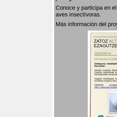
Conoce y participa en e
aves insectívoras.
Más información del p