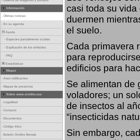
-
Galería de imágenes y sonidos
casi toda su vida
Información
duermen mientras
-
Últimas noticias
-
En su agenda
el suelo.
Ayuda
-
Especies parcialmente ocultas
Cada primavera r
-
Explicación de los símbolos
para reproducirse,
-
FAQ
Estadísticas
edificios para ha
Mapas
-
Aves nidificantes
Se alimentan de 
-
Mapas de presencia
voladores; un so
Sobre www.ornitho.eus
-
Legalidad
de insectos al añ
-
Contacto
“insecticidas nat
-
Documentos
-
Código ético
Sin embargo, cad
-
Boletín Ornitho Berriak