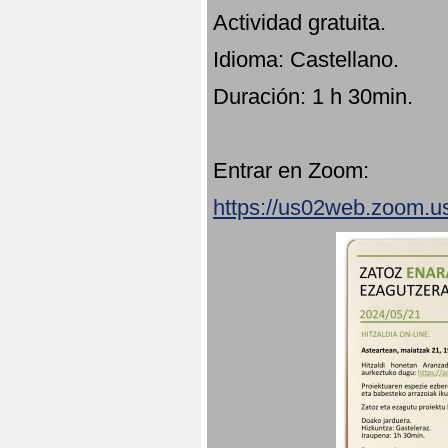
Actividad gratuita.
Idioma: Castellano.
Duración: 1 h 30min.
Entrar en Zoom:
https://us02web.zoom.u