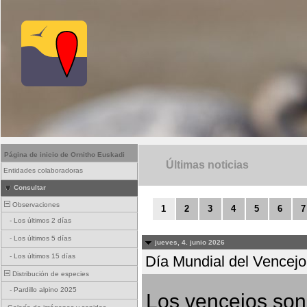
Página de inicio de Ornitho Euskadi
Últimas noticias
Entidades colaboradoras
Consultar
Observaciones
1
2
3
4
5
6
7
-
Los últimos 2 días
-
Los últimos 5 días
jueves, 4. junio 2026
-
Los últimos 15 días
Día Mundial del Vencejo 
Distribución de especies
-
Pardillo alpino 2025
Los vencejos son 