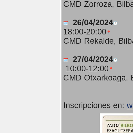
CMD Zorroza, Bilb
26/04/2024
18:00-20:00
CMD Rekalde, Bilb
27/04/2024
10:00-12:00
CMD Otxarkoaga, B
Inscripciones en:
w