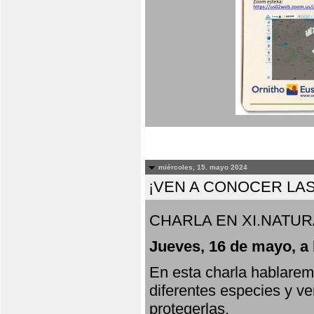
miércoles, 15. mayo 2024
¡VEN A CONOCER LAS
CHARLA EN XI.NATUR
Jueves, 16 de mayo, a 
En esta charla hablarem
diferentes especies y v
protegerlas.