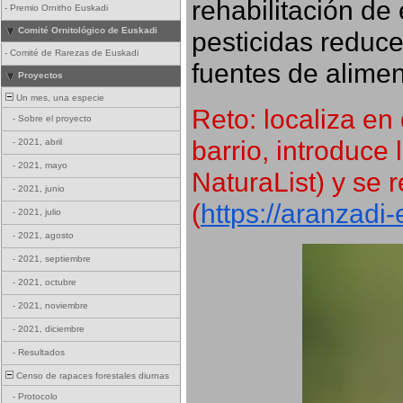
rehabilitación de 
-
Premio Ornitho Euskadi
Comité Ornitológico de Euskadi
pesticidas reduce
-
Comité de Rarezas de Euskadi
fuentes de alimen
Proyectos
Un mes, una especie
Reto: localiza en 
-
Sobre el proyecto
barrio, introduce 
-
2021, abril
-
2021, mayo
NaturaList) y se r
-
2021, junio
(
https://aranzadi
-
2021, julio
-
2021, agosto
-
2021, septiembre
-
2021, octubre
-
2021, noviembre
-
2021, diciembre
-
Resultados
Censo de rapaces forestales diurnas
-
Protocolo