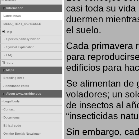
-
Galleries
casi toda su vida
Information
duermen mientras
-
Latest news
-
MENU_TEXT_SCHEDULE
el suelo.
Help
-
Species partially hidden
Cada primavera r
-
Symbol explanation
para reproducirse,
-
FAQ
Stats
edificios para ha
Maps
-
Breeding birds
Se alimentan de 
-
Attendance cards
voladores; un so
About www.ornitho.eus
-
Legal body
de insectos al añ
-
Contact
“insecticidas nat
-
Documents
-
Ethical code
Sin embargo, cad
-
Ornitho Berriak Newsletter