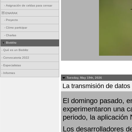
-
Asignación de celdas para censar
ENARAK
-
Proyecto
-
Cómo participar
-
Charlas
Bioblitz
-
Qué es un Bioblitz
-
Convocatoria 2022
-
Especialistas
-
Informes
Tuesday, May 19th, 2026
La transmisión de datos 
El domingo pasado, en
experimentaron una ca
periodo, la aplicación
Los desarrolladores de