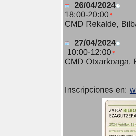
26/04/2024
18:00-20:00
CMD Rekalde, Bilb
27/04/2024
10:00-12:00
CMD Otxarkoaga, B
Inscripciones en:
w