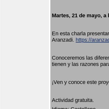
Martes, 21 de mayo, a 
En esta charla present
Aranzadi.
https://aranza
Conoceremos las diferen
tienen y las razones par
¡Ven y conoce este proy
Actividad gratuita.