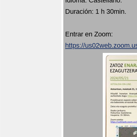
Idioma: Castellano.
Duración: 1 h 30min.
Entrar en Zoom:
https://us02web.zoom.u