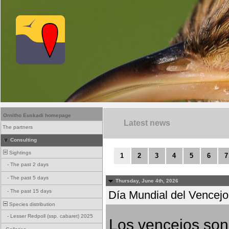
Ornitho Euskadi homepage
Latest news
The partners
Consulting
Sightings
1
2
3
4
5
6
7
-
The past 2 days
-
The past 5 days
Thursday, June 4th, 2026
-
The past 15 days
Día Mundial del Vencejo 
Species distribution
-
Lesser Redpoll (ssp. cabaret) 2025
Los vencejos son 