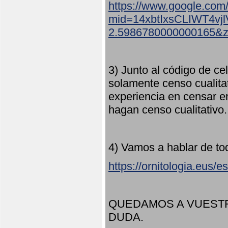
https://www.google.com
mid=14xbtIxsCLIWT4v
2.5986780000000165&
3) Junto al código de ce
solamente censo cualita
experiencia en censar e
hagan censo cualitativo
4) Vamos a hablar de to
https://ornitologia.eus/
QUEDAMOS A VUESTR
DUDA.