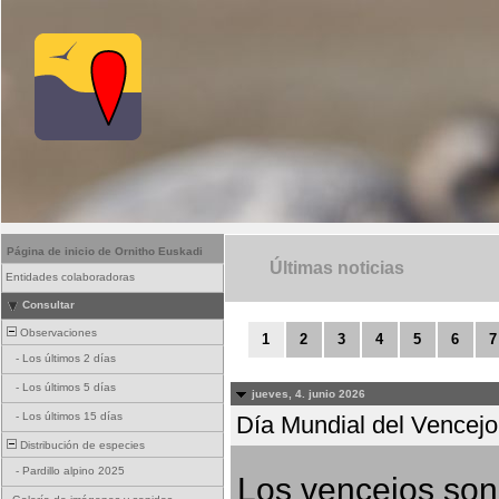
Página de inicio de Ornitho Euskadi
Últimas noticias
Entidades colaboradoras
Consultar
Observaciones
1
2
3
4
5
6
7
-
Los últimos 2 días
-
Los últimos 5 días
jueves, 4. junio 2026
-
Los últimos 15 días
Día Mundial del Vencejo 
Distribución de especies
-
Pardillo alpino 2025
Los vencejos son 