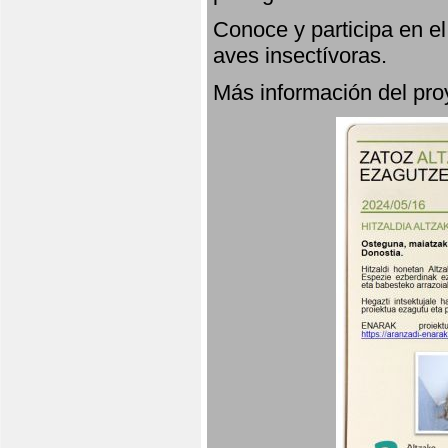
Conoce y participa en e
aves insectívoras.
Más información del p