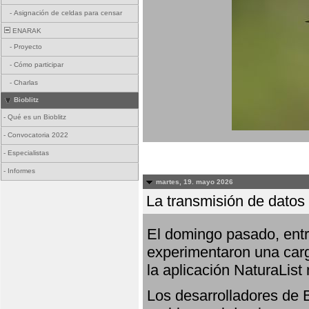
-
Asignación de celdas para censar
ENARAK
-
Proyecto
-
Cómo participar
-
Charlas
Bioblitz
-
Qué es un Bioblitz
-
Convocatoria 2022
-
Especialistas
-
Informes
martes, 19. mayo 2026
La transmisión de datos 
El domingo pasado, entre
experimentaron una carg
la aplicación NaturaList
Los desarrolladores de B