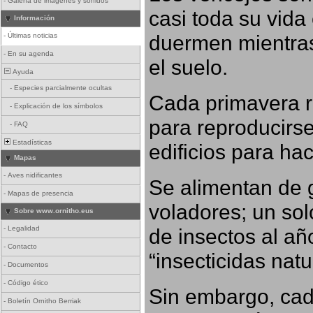
-
Galería de imágenes y sonidos
casi toda su vida
Información
duermen mientras
-
Últimas noticias
-
En su agenda
el suelo.
Ayuda
-
Especies parcialmente ocultas
Cada primavera r
-
Explicación de los símbolos
para reproducirse,
-
FAQ
Estadísticas
edificios para ha
Mapas
-
Aves nidificantes
Se alimentan de 
-
Mapas de presencia
voladores; un so
Sobre www.ornitho.eus
-
Legalidad
de insectos al añ
-
Contacto
“insecticidas nat
-
Documentos
-
Código ético
Sin embargo, cad
-
Boletín Ornitho Berriak