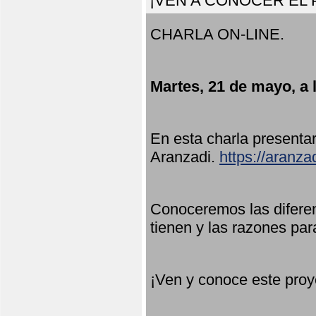
¡VEN A CONOCER EL
CHARLA ON-LINE.
Martes, 21 de mayo, a 
En esta charla present
Aranzadi.
https://aranza
Conoceremos las diferen
tienen y las razones par
¡Ven y conoce este proy