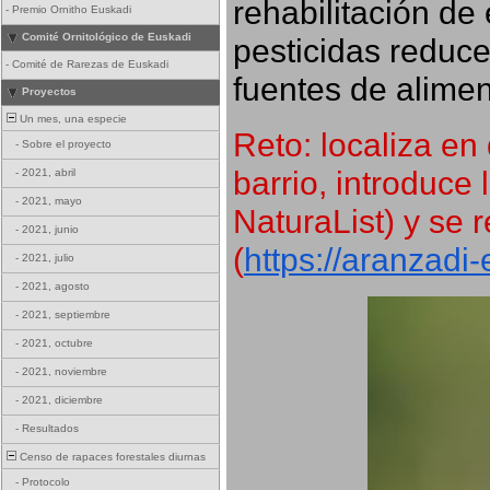
rehabilitación de 
-
Premio Ornitho Euskadi
Comité Ornitológico de Euskadi
pesticidas reduce
-
Comité de Rarezas de Euskadi
fuentes de alimen
Proyectos
Un mes, una especie
Reto: localiza en 
-
Sobre el proyecto
barrio, introduce 
-
2021, abril
-
2021, mayo
NaturaList) y se r
-
2021, junio
(
https://aranzadi
-
2021, julio
-
2021, agosto
-
2021, septiembre
-
2021, octubre
-
2021, noviembre
-
2021, diciembre
-
Resultados
Censo de rapaces forestales diurnas
-
Protocolo