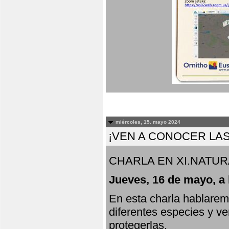
miércoles, 15. mayo 2024
¡VEN A CONOCER LAS
CHARLA EN XI.NATUR
Jueves, 16 de mayo, a 
En esta charla hablarem
diferentes especies y v
protegerlas.