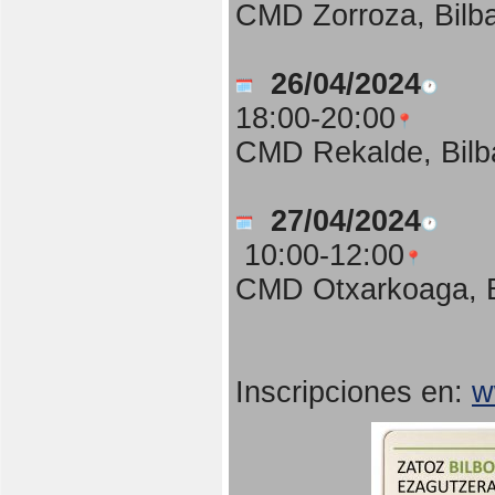
CMD Zorroza, Bilb
26/04/2024
18:00-20:00
CMD Rekalde, Bilb
27/04/2024
10:00-12:00
CMD Otxarkoaga, B
Inscripciones en:
w