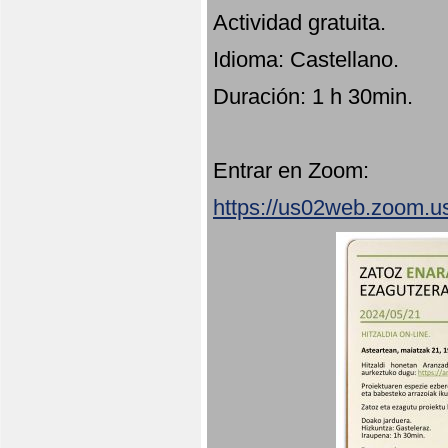
Actividad gratuita.
Idioma: Castellano.
Duración: 1 h 30min.
Entrar en Zoom:
https://us02web.zoom.u