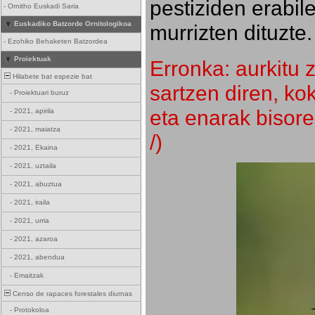
pestiziden erabil
-
Ornitho Euskadi Saria
Euskadiko Batzorde Ornitologikoa
murrizten dituzte.
-
Ezohiko Behaketen Batzordea
Proiektuak
Erronka: aurkitu z
Hilabete bat espezie bat
sartzen diren, k
-
Proiektuari buruz
eta enarak bisore
-
2021, apirila
-
2021, maiatza
/)
-
2021, Ekaina
-
2021, uztaila
-
2021, abuztua
-
2021, iraila
-
2021, urria
-
2021, azaroa
-
2021, abendua
-
Emaitzak
Censo de rapaces forestales diurnas
-
Protokoloa