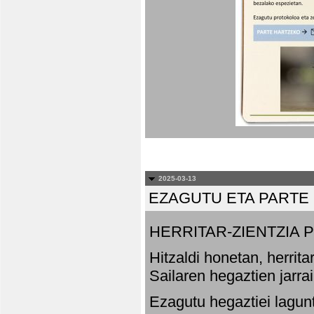
2025-03-13
EZAGUTU ETA PARTE
HERRITAR-ZIENTZIA
Hitzaldi honetan, herrit
Sailaren hegaztien jarr
Ezagutu hegaztiei lagun