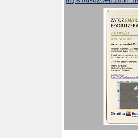
https://us02web.zoom.u