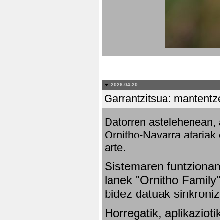
2026-04-20
Garrantzitsua: mantentze
Datorren astelehenean,
Ornitho-Navarra atariak 
arte.
Sistemaren funtziona
lanek "Ornitho Family"
bidez datuak sinkroniz
Horregatik, aplikaziot