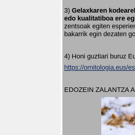
3)
Gelaxkaren kodearek
edo kualitatiboa ere e
zentsoak egiten esperien
bakarrik egin dezaten 
4) Honi guztiari buruz E
https://ornitologia.eus/
EDOZEIN ZALANTZA 