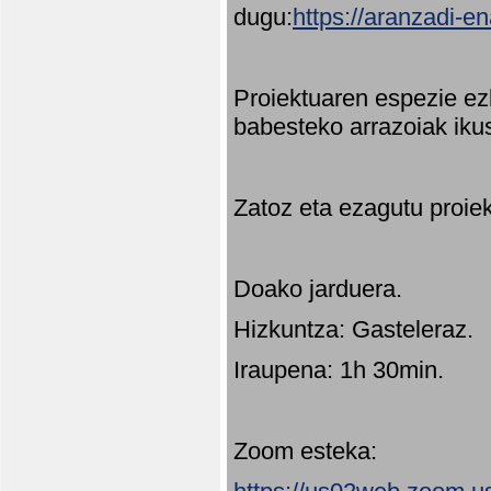
dugu:
https://aranzadi-e
Proiektuaren espezie ez
babesteko arrazoiak ikus
Zatoz eta ezagutu proie
Doako jarduera.
Hizkuntza: Gasteleraz.
Iraupena: 1h 30min.
Zoom esteka: