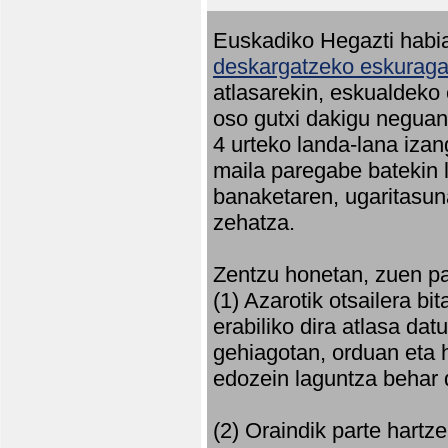
Euskadiko Hegazti habia
deskargatzeko eskuragar
atlasarekin, eskualdeko
oso gutxi dakigu neguan 
4 urteko landa-lana iza
maila paregabe batekin 
banaketaren, ugaritasun
zehatza.
Zentzu honetan, zuen pa
(1) Azarotik otsailera bi
erabiliko dira atlasa d
gehiagotan, orduan eta h
edozein laguntza behar 
(2) Oraindik parte hartz