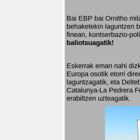
Bai EBP bai Ornitho mila
behaketekin laguntzen ba
finean, kontserbazio-po
baliotsuagatik!
Eskerrak eman nahi dizki
Europa osotik etorri dir
laguntzagatik, eta Delte
Catalunya-La Pedrera Fu
erabiltzen uzteagatik.