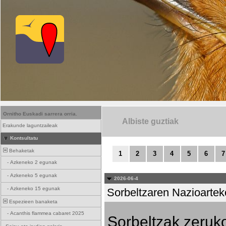
Ornitho Euskadi sarrera orria.
Albiste guztiak
Erakunde laguntzaileak
Kontsultatu
Behaketak
1
2
3
4
5
6
7
-
Azkeneko 2 egunak
-
Azkeneko 5 egunak
2026-06-4
-
Azkeneko 15 egunak
Sorbeltzaren Nazioartek
Espezieen banaketa
-
Acanthis flammea cabaret 2025
Sorbeltzak zeruko