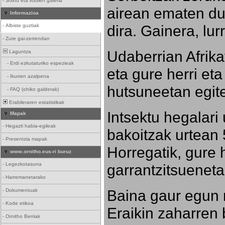
-
Soinu eta irudien galeria
airean ematen dut
Informazioa
dira. Gainera, lu
-
Albiste guztiak
-
Zure gai-zerrendan
Udaberrian Afrikat
Laguntza
-
Erdi ezkutaturiko espezieak
eta gure herri eta 
-
Ikurren azalpena
hutsuneetan egite
-
FAQ (ohiko galderak)
Erabileraren estatistikak
Intsektu hegalari 
Mapak
-
Hegazti habia-egileak
bakoitzak urtean 
-
Presentzia mapak
Horregatik, gure h
www.ornitho.eus-ri buruz
-
Legezkotasuna
garrantzitsueneta
-
Harremanetarako
Baina gaur egun 
-
Dokumentuak
-
Kode etikoa
Eraikin zaharren b
-
Ornitho Berriak