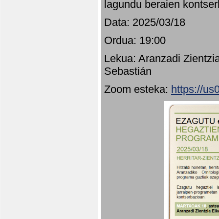
lagundu beraien kontser
Data: 2025/03/18
Ordua: 19:00
Lekua: Aranzadi Zientzi
Sebastián
Zoom esteka:
https://u