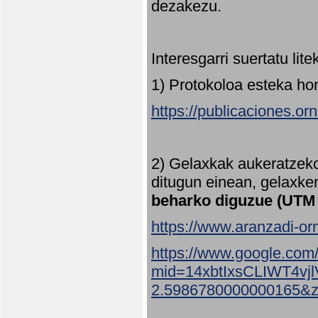
dezakezu.
Interesgarri suertatu lit
1) Protokoloa esteka ho
https://publicaciones.or
2) Gelaxkak aukeratzek
ditugun einean, gelaxke
beharko diguzue (UTM
https://www.aranzadi-orn
https://www.google.com
mid=14xbtIxsCLIWT4v
2.5986780000000165&