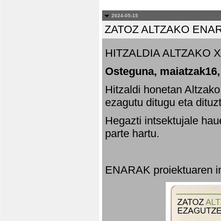
2024-05-15
ZATOZ ALTZAKO ENA
HITZALDIA ALTZAKO X
Osteguna, maiatzak16,
Hitzaldi honetan Altzak
ezagutu ditugu eta dituz
Hegazti intsektujale ha
parte hartu.
ENARAK proiektuaren in