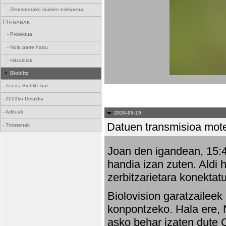
-
Zentsotarako laukien esleipena
ENARAK
-
Proiektua
-
Nola parte hartu
-
Hitzaldiak
Bioblitz
-
Zer da Bioblitz bat
-
2022ko Deialdia
-
Adituak
2026-05-19
Datuen transmisioa mot
-
Txostenak
Joan den igandean, 15:47
handia izan zuten. Aldi 
zerbitzarietara konektatu
Biolovision garatzaileek
konpontzeko. Hala ere, 
asko behar izaten dute 