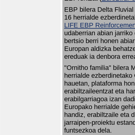
EBP bilera Delta Fluvial
16 herrialde ezberdineta
LIFE EBP Reinforcemen
udaberrian abian jarriko
bertsio berri honen abia
Europan aldizka behatze
ereduak ia denbora errea
"Ornitho familia" bilera 
herrialde ezberdinetako 
hauetan, plataforma hon
erabiltzaileentzat eta h
erabilgarriagoa izan dad
Europako herrialde gehie
handiz, erabiltzaile eta
jarraipen-proiektu estan
funtsezkoa dela.