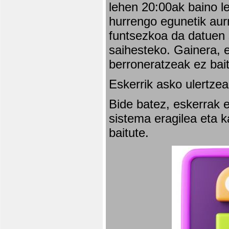
lehen 20:00ak baino l
hurrengo egunetik aurr
funtsezkoa da datuen 
saihesteko. Gainera, e
berroneratzeak ez bai
Eskerrik asko ulertzea
Bide batez, eskerrak e
sistema eragilea eta 
baitute.