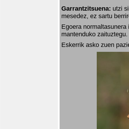
Garrantzitsuena:
utzi s
mesedez, ez sartu berrir
Egoera normaltasunera i
mantenduko zaituztegu. 
Eskerrik asko zuen pazie