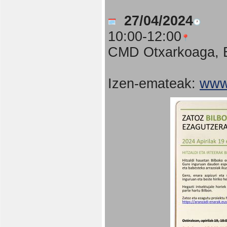
27/04/2024
10:00-12:00
CMD Otxarkoaga, B
Izen-emateak:
www.