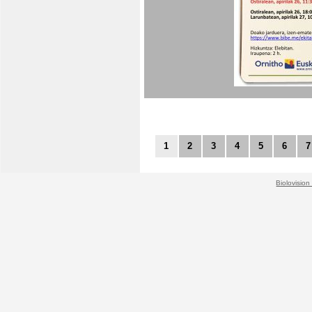
1
2
3
4
5
6
7
Biolovision