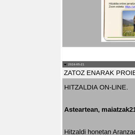
2024-05-21
ZATOZ ENARAK PROI
HITZALDIA ON-LINE.
Asteartean, maiatzak2
Hitzaldi honetan Aranza