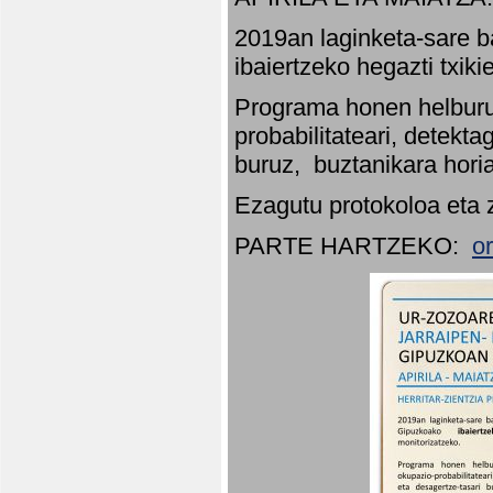
2019an laginketa-sare b
ibaiertzeko hegazti txik
Programa honen helburu
probabilitateari, detekta
buruz, buztanikara hori
Ezagutu protokoloa eta 
PARTE HARTZEKO:
o