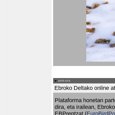
2025-10-6
Ebroko Deltako online at
Plataforma honetan part
dira, eta irailean, Ebrok
EBPrentzat (
EuroBirdPo