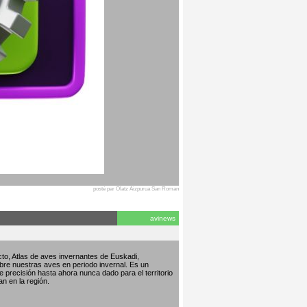
posté par Olatz Aizpurua San Roman
avinews
to, Atlas de aves invernantes de Euskadi,
bre nuestras aves en periodo invernal. Es un
de precisión hasta ahora nunca dado para el territorio
an en la región.