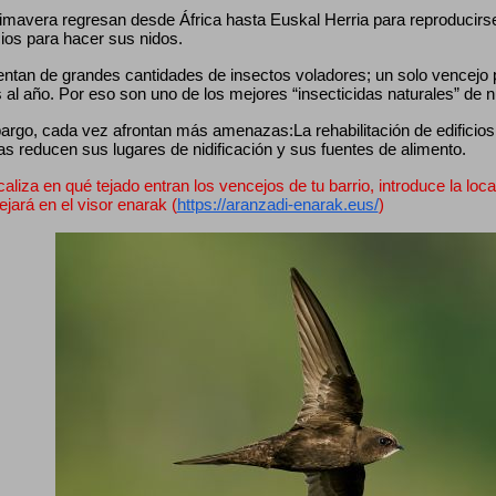
mavera regresan desde África hasta Euskal Herria para reproducirse, 
cios para hacer sus nidos.
entan de grandes cantidades de insectos voladores; un solo vencejo
 al año. Por eso son uno de los mejores “insecticidas naturales” de 
rgo, cada vez afrontan más amenazas:La rehabilitación de edificios, 
as reducen sus lugares de nidificación y sus fuentes de alimento.
caliza en qué tejado entran los vencejos de tu barrio, introduce la loca
lejará en el visor enarak (
https://aranzadi-enarak.eus/
)