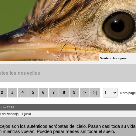
Visiteur Anonyme
tes les nouvelles
2
3
4
5
6
7
8
9
>
>|
Nbre/page
. juin 2026
 del Vencejo - 7 junio
ejos son los auténticos acróbatas del cielo. Pasan casi toda su vida 
 mientras vuelan. Pueden pasar meses sin tocar el suelo.