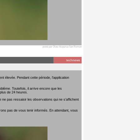
posté par Olatz Aizpurua San Roman
technews
t élevée. Pendant cette période, l’application
lème. Toutefois, il arrive encore que les
plus de 24 heures.
 ne pas ressaisir les observations qui ne s’affichent
rons pas de vous tenir informés. En attendant, vous