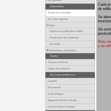
-
Les galeries
Cada pri
Information
de edifi
-
Toutes les nouvelles
Se alim
-
Sur votre agenda
insectos
Aide
Sin emba
-
Espèces à publication limitée
pesticid
-
Explication des symboles
Reto: lo
-
les FAQs
y se ref
Statistiques d'utilisation
Cartes
-
Oiseaux nicheurs
-
Cartes de présence
Sur www.ornitho.eus
-
Légalité
-
Documents
-
Code éthique
-
Magazine Ornitho Berriak
-
Premio Ornitho Euskadi