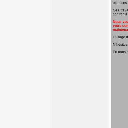
et de ses 
Ces trava
confronté
Nous vous
votre con
mainten
L’usage d
N’hésitez
En nous e