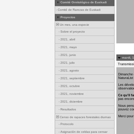
Comité Ornitológico de Euskadi
-
Comité de Rarezas de Euskadi
Proyectos
Un mes, una especie
-
Sobre el proyecto
-
2021, abril
-
2021, mayo
-
2021, junio
mardi, 
-
2021, julio
Transmissi
-
2021, agosto
Dimanche de
NaturaList
-
2021, septiembre
Les dévelo
-
2021, octubre
observatio
-
2021, noviembre
Ce qu’il fa
pas encore
-
2021, diciembre
Nous penso
pouvez con
-
Resultados
Merci pour
Censo de rapaces forestales diurnas
-
Protocolo
-
Asignación de celdas para censar