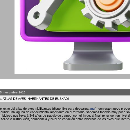
25. novembre 2025
to: ATLAS DE AVES INVERNANTES DE EUSKADI
l éxito del atlas de aves nidificantes (disponible para descarga
aquí
), con este nuevo proyec
ubrir una laguna de conocimiento importante en el territorio: sabemos todavía muy poco so
bicioso que llevará 3-4 años de trabajo de campo, con el fin de, al final, tener con un nivel 
fiel de la distribución, abundancia y nivel de variación entre inviernos de las aves que invern