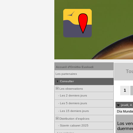
Accueil d'Ornitho Euskadi
Tou
Les partenaires
Consulter
Les observations
1
-
Les 2 derniers jours
-
Les 5 derniers jours
jeudi, 4
-
Les 15 derniers jours
Día Mundial
Distribution d'espèces
Los venc
-
Sizerin cabaret 2025
duermen