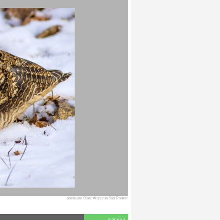
posté par Olatz Aizpurua San Roman
avinews