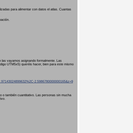
izadas para alimentar con datos el atlas. Cuantas
pación.
ún las vayamos asignando formalmente. Las
código UTM5x5) queréis hacer, bien para este mismo
=42.97143024899632%2C-2.5986780000000165&z=9
ivo o también cuantitativo. Las personas sin mucha
tivo.