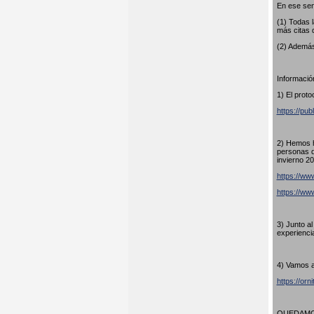
En ese sen
(1) Todas 
más citas 
(2) Además
Información
1) El proto
https://pub
2) Hemos h
personas q
invierno 20
https://www
https://w
3) Junto a
experienci
4) Vamos a
https://orn
QUEDAMOS