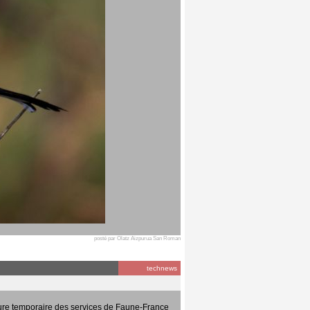
posté par Olatz Aizpurua San Roman
technews
ure temporaire des services de Faune-France