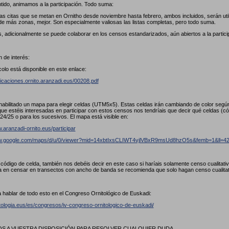
tido, animamos a la participación. Todo suma:
las citas que se metan en Ornitho desde noviembre hasta febrero, ambos incluidos, serán util
de más zonas, mejor. Son especialmente valiosas las listas completas, pero todo suma.
, adicionalmente se puede colaborar en los censos estandarizados, aún abiertos a la partici
 de interés:
colo está disponible en este enlace:
licaciones.ornito.aranzadi.eus/00208.pdf
abilitado un mapa para elegir celdas (UTM5x5). Estas celdas irán cambiando de color seg
ue estéis interesadas en participar con estos censos nos tendríais que decir qué celdas (
24/25 o para los sucesivos. El mapa está visible en:
.aranzadi-ornito.eus/participar
ww.google.com/maps/d/u/0/viewer?mid=14xbtIxsCLIWT4vjlVBxR9msUd8hzO5s&femb=1&ll
l código de celda, también nos debéis decir en este caso si haríais solamente censo cualitat
a en censar en transectos con ancho de banda se recomienda que solo hagan censo cualita
 hablar de todo esto en el Congreso Ornitológico de Euskadi:
itologia.eus/es/congresos/iv-congreso-ornitologico-de-euskadi/
 A VUESTRA DISPOSICIÓN PARA RESOLVER CUALQUIER DUDA.