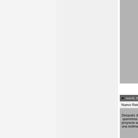
mardi, 
Nuevo Re
Después de
queremos c
proyecto am
una estima 