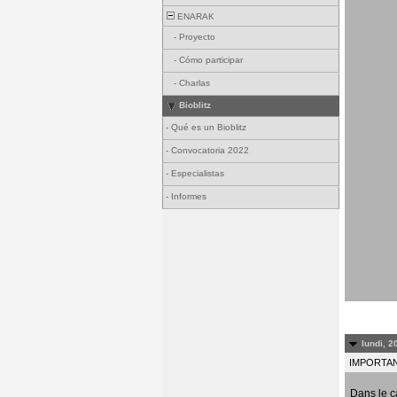
ENARAK
-
Proyecto
-
Cómo participar
-
Charlas
Bioblitz
-
Qué es un Bioblitz
-
Convocatoria 2022
-
Especialistas
-
Informes
lundi, 2
IMPORTANT
Dans le c