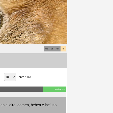
eu
es
en
fr
nbre : 163
 :
avinews
en el aire: comen, beben e incluso 