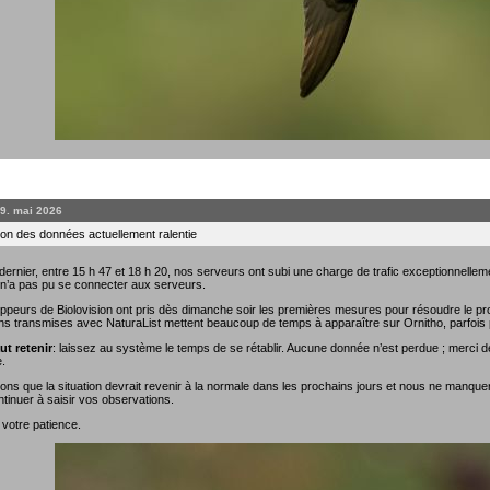
19. mai 2026
on des données actuellement ralentie
rnier, entre 15 h 47 et 18 h 20, nos serveurs ont subi une charge de trafic exceptionnellemen
 n’a pas pu se connecter aux serveurs.
ppeurs de Biolovision ont pris dès dimanche soir les premières mesures pour résoudre le prob
ns transmises avec NaturaList mettent beaucoup de temps à apparaître sur Ornitho, parfois 
ut retenir
: laissez au système le temps de se rétablir. Aucune donnée n’est perdue ; merci de
.
ns que la situation devrait revenir à la normale dans les prochains jours et nous ne manque
tinuer à saisir vos observations.
 votre patience.