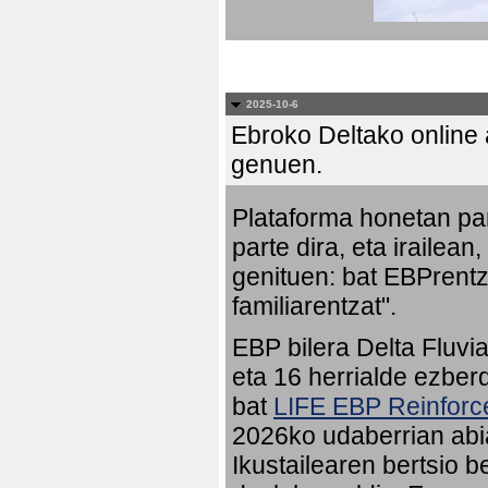
2025-10-6
Ebroko Deltako online a
genuen.
Plataforma honetan pa
parte dira, eta irailean
genituen: bat EBPrentz
familiarentzat".
EBP bilera Delta Fluvia
eta 16 herrialde ezberd
bat
LIFE EBP Reinfor
2026ko udaberrian abia
Ikustailearen bertsio 