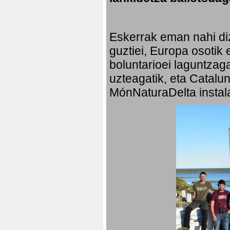
Eskerrak eman nahi diz
guztiei, Europa osotik 
boluntarioei laguntzaga
uzteagatik, eta Catalu
MónNaturaDelta instala