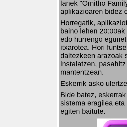
lanek "Ornitho Family
aplikazioaren bidez d
Horregatik, aplikazio
baino lehen 20:00ak
edo hurrengo eguneti
itxarotea. Hori funt
daitezkeen arazoak s
instalatzen, pasahitz
mantentzean.
Eskerrik asko ulertze
Bide batez, eskerrak
sistema eragilea eta
egiten baitute.