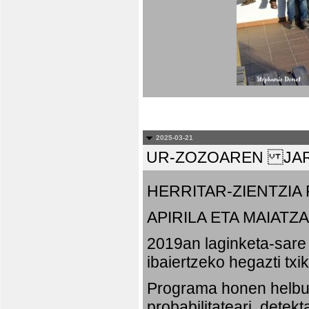
2025-03-21
UR-ZOZOAREN JAR
HERRITAR-ZIENTZI
APIRILA ETA MAIATZA
2019an laginketa-sare 
ibaiertzeko hegazti txi
Programa honen helbu
probabilitateari, detek