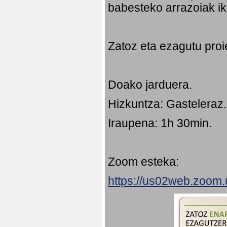
babesteko arrazoiak ik
Zatoz eta ezagutu proi
Doako jarduera.
Hizkuntza: Gasteleraz.
Iraupena: 1h 30min.
Zoom esteka:
https://us02web.zoom