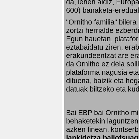
da, lehen aldiz, Europ
600) banaketa-ereduak 
"Ornitho familia" biler
zortzi herrialde ezberd
Egun hauetan, platafo
eztabaidatu ziren, erab
erakundeentzat are era
da Ornitho ez dela soi
plataforma nagusia eta,
dituena, baizik eta heg
datuak biltzeko eta ku
Bai EBP bai Ornitho mil
behaketekin laguntzen 
azken finean, kontserb
lankidetza baliotsuag