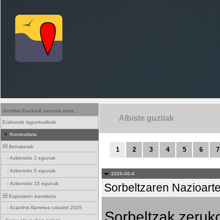
Ornitho Euskadi sarrera orria.
Albiste guztiak
Erakunde laguntzaileak
Kontsultatu
Behaketak
1
2
3
4
5
6
7
-
Azkeneko 2 egunak
-
Azkeneko 5 egunak
2026-06-4
-
Azkeneko 15 egunak
Sorbeltzaren Nazioart
Espezieen banaketa
-
Acanthis flammea cabaret 2025
Sorbeltzak zeruko