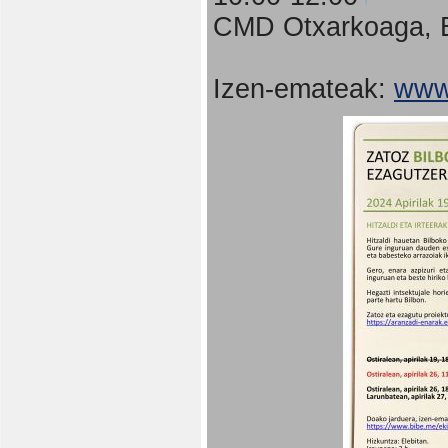
CMD Otxarkoaga, B
Izen-emateak:
www.