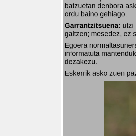
batzuetan denbora ask
ordu baino gehiago.
Garrantzitsuena:
utzi
galtzen; mesedez, ez s
Egoera normaltasunera
informatuta mantenduko
dezakezu.
Eskerrik asko zuen paz