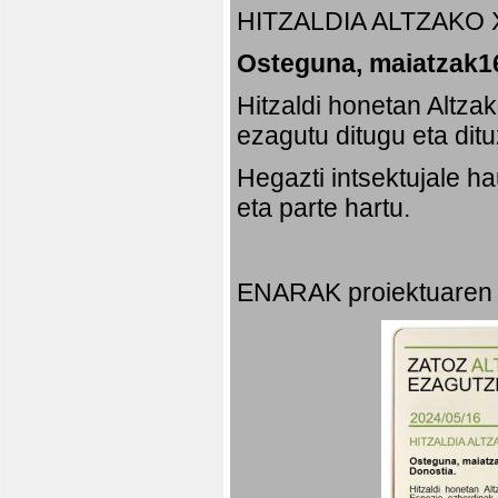
HITZALDIA ALTZAKO 
Osteguna, maiatzak16
Hitzaldi honetan Altza
ezagutu ditugu eta dit
Hegazti intsektujale 
eta parte hartu.
ENARAK proiektuaren 