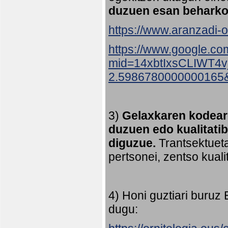
duzuen esan beharko
https://www.aranzadi-or
https://www.google.co
mid=14xbtIxsCLIWT4
2.5986780000000165
3)
Gelaxkaren kodeare
duzuen edo kualitati
diguzue.
Trantsektueta
pertsonei, zentso kual
4) Honi guztiari buruz
dugu: