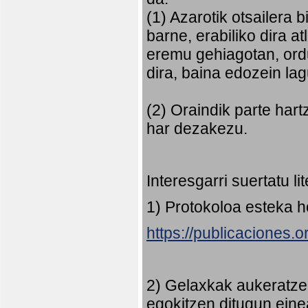
(1) Azarotik otsailera 
barne, erabiliko dira 
eremu gehiagotan, ord
dira, baina edozein la
(2) Oraindik parte har
har dezakezu.
Interesgarri suertatu l
1) Protokoloa esteka 
https://publicaciones.
2) Gelaxkak aukeratze
egokitzen ditugun eine