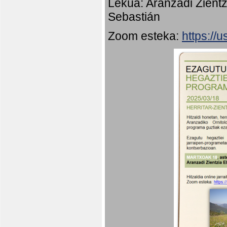
Lekua: Aranzadi Zientz
Sebastián
Zoom esteka:
https:/