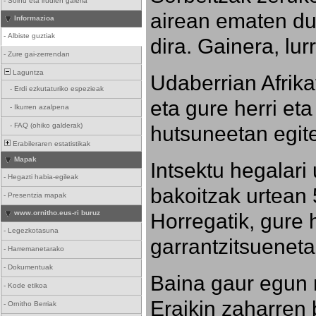
-
Soinu eta irudien galeria
airean ematen dut
Informazioa
-
Albiste guztiak
dira. Gainera, lu
-
Zure gai-zerrendan
Laguntza
Udaberrian Afrikat
-
Erdi ezkutaturiko espezieak
eta gure herri eta 
-
Ikurren azalpena
hutsuneetan egite
-
FAQ (ohiko galderak)
Erabileraren estatistikak
Mapak
Intsektu hegalari 
-
Hegazti habia-egileak
bakoitzak urtean 
-
Presentzia mapak
Horregatik, gure h
www.ornitho.eus-ri buruz
-
Legezkotasuna
garrantzitsueneta
-
Harremanetarako
-
Dokumentuak
Baina gaur egun 
-
Kode etikoa
Eraikin zaharren b
-
Ornitho Berriak