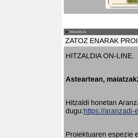
2024-05-21
ZATOZ ENARAK PRO
HITZALDIA ON-LINE.
Asteartean, maiatzak
Hitzaldi honetan Aran
dugu:
https://aranzadi
Proiektuaren espezie e