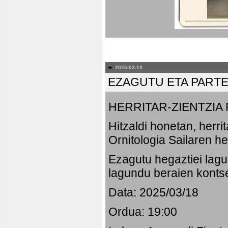
2025-03-13
EZAGUTU ETA PART
HERRITAR-ZIENTZI
Hitzaldi honetan, herr
Ornitologia Sailaren h
Ezagutu hegaztiei lagu
lagundu beraien konts
Data: 2025/03/18
Ordua: 19:00