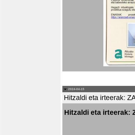
2024-04-15
Hitzaldi eta irteer
Hitzaldi eta irtee