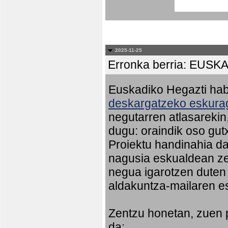
2025-11-25
Erronka berria: EU
Euskadiko Hegazti habi
deskargatzeko eskurag
negutarren atlasareki
dugu: oraindik oso gut
Proiektu handinahia da
nagusia eskualdean ze
negua igarotzen duten
aldakuntza-mailaren e
Zentzu honetan, zuen 
da: