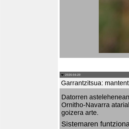
2026-04-20
Garrantzitsua: mantent
Datorren astelehenea
Ornitho-Navarra ataria
goizera arte.
Sistemaren funtzion