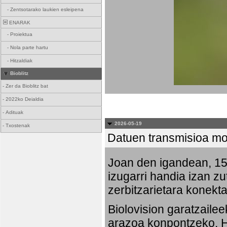
-
Zentsotarako laukien esleipena
ENARAK
-
Proiektua
-
Nola parte hartu
-
Hitzaldiak
Bioblitz
-
Zer da Bioblitz bat
-
2022ko Deialdia
-
Adituak
2026-05-19
-
Txostenak
Datuen transmisioa mo
Joan den igandean, 15:
izugarri handia izan zu
zerbitzarietara konekta
Biolovision garatzaile
arazoa konpontzeko. Ha