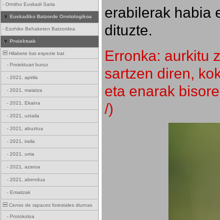
-
Ornitho Euskadi Saria
erabilerak habia 
Euskadiko Batzorde Ornitologikoa
dituzte.
-
Ezohiko Behaketen Batzordea
Proiektuak
Erronka: aurkitu z
Hilabete bat espezie bat
-
Proiektuari buruz
sartzen diren, k
-
2021, apirila
eta enarak bisore
-
2021, maiatza
/)
-
2021, Ekaina
-
2021, uztaila
-
2021, abuztua
-
2021, iraila
-
2021, urria
-
2021, azaroa
-
2021, abendua
-
Emaitzak
Censo de rapaces forestales diurnas
-
Protokoloa