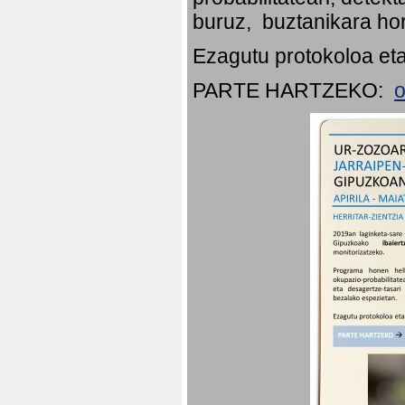
buruz, buztanikara hor
Ezagutu protokoloa eta
PARTE HARTZEKO:
o