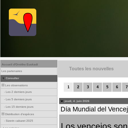
Accueil d'Ornitho Euskadi
Toutes les nouvelles
Les partenaires
Consulter
Les observations
1
2
3
4
5
6
7
-
Les 2 derniers jours
-
Les 5 derniers jours
jeudi, 4. juin 2026
-
Les 15 derniers jours
Día Mundial del Vencejo
Distribution d'espèces
-
Sizerin cabaret 2025
Los vencejos son 