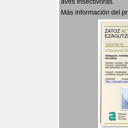
aves insectívoras.
Más información del 