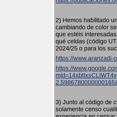
https://publicaciones.
2) Hemos habilitado u
cambiando de color s
que estéis interesadas
qué celdas (código UT
2024/25 o para los suc
https://www.aranzadi-or
https://www.google.co
mid=14xbtIxsCLIWT4
2.5986780000000165
3) Junto al código de c
solamente censo cualit
experiencia en censar