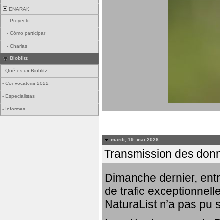
ENARAK
-
Proyecto
-
Cómo participar
-
Charlas
Bioblitz
-
Qué es un Bioblitz
-
Convocatoria 2022
-
Especialistas
-
Informes
mardi, 19. mai 2026
Transmission des donn
Dimanche dernier, entr
de trafic exceptionnell
NaturaList n’a pas pu 