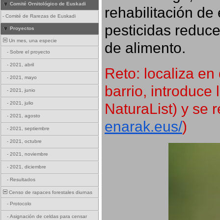
Comité Ornitológico de Euskadi
rehabilitación de 
-
Comité de Rarezas de Euskadi
pesticidas reduce
Proyectos
Un mes, una especie
de alimento.
-
Sobre el proyecto
-
2021, abril
Reto: localiza en 
-
2021, mayo
barrio, introduce 
-
2021, junio
NaturaList) y se r
-
2021, julio
-
2021, agosto
enarak.eus/
)
-
2021, septiembre
-
2021, octubre
-
2021, noviembre
-
2021, diciembre
-
Resultados
Censo de rapaces forestales diurnas
-
Protocolo
-
Asignación de celdas para censar