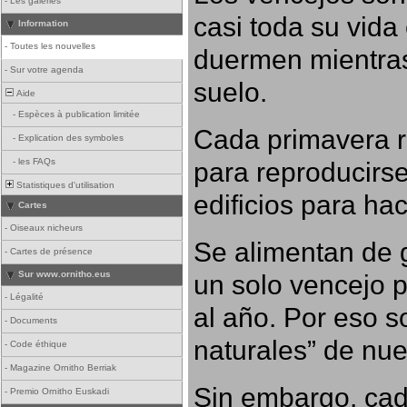
-
Les galeries
casi toda su vida
Information
-
Toutes les nouvelles
duermen mientras
-
Sur votre agenda
suelo.
Aide
-
Espèces à publication limitée
Cada primavera r
-
Explication des symboles
para reproducirse,
-
les FAQs
Statistiques d'utilisation
edificios para ha
Cartes
-
Oiseaux nicheurs
Se alimentan de g
-
Cartes de présence
un solo vencejo 
Sur www.ornitho.eus
-
Légalité
al año. Por eso s
-
Documents
naturales” de nue
-
Code éthique
-
Magazine Ornitho Berriak
Sin embargo, cad
-
Premio Ornitho Euskadi