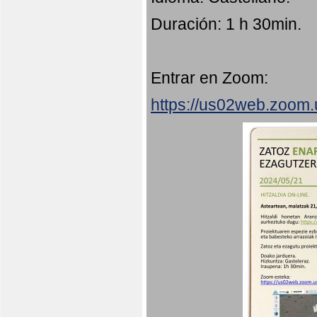
Duración: 1 h 30min.
Entrar en Zoom:
https://us02web.zoom