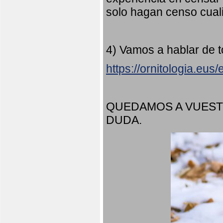
solo hagan censo cuali
4) Vamos a hablar de t
https://ornitologia.eu
QUEDAMOS A VUEST
DUDA.