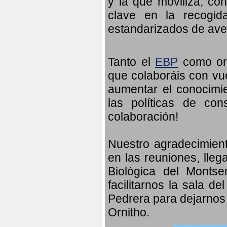
y la que moviliza, co
clave en la recogid
estandarizados de ave
Tanto el
EBP
como orn
que colaboráis con vu
aumentar el conocimien
las políticas de con
colaboración!
Nuestro agradecimient
en las reuniones, lleg
Biològica del Monts
facilitarnos la sala d
Pedrera para dejarnos 
Ornitho.