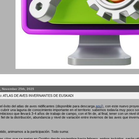
, November 25th, 2025
to: ATLAS DE AVES INVERNANTES DE EUSKADI
l éxito del atlas de aves nidificantes (disponible para descarga
aquí
)
, con este nuevo proyec
ubrir una laguna de conocimiento importante en el territorio: sabemos todavía muy poco so
bicioso que llevará 3-4 años de trabajo de campo, con el fin de, al final, tener con un nivel 
fiel de la distribución, abundancia y nivel de variación entre inviernos de las aves que invern
tido, animamos a la participación. Todo suma:
las citas que se metan en Ornitho desde noviembre hasta febrero, ambos incluidos, serán util