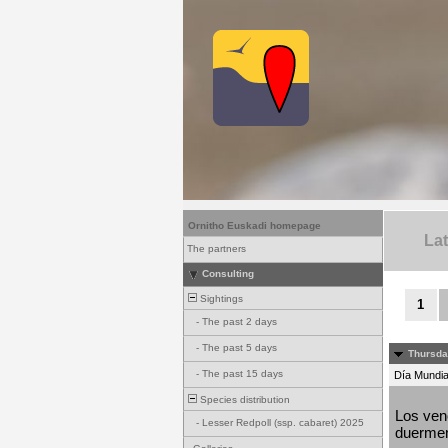
Ornitho Euskadi homepage
La
The partners
Consulting
Sightings
1
-
The past 2 days
-
The past 5 days
Thursda
-
The past 15 days
Día Mundial
Species distribution
Los venc
-
Lesser Redpoll (ssp. cabaret) 2025
duermen