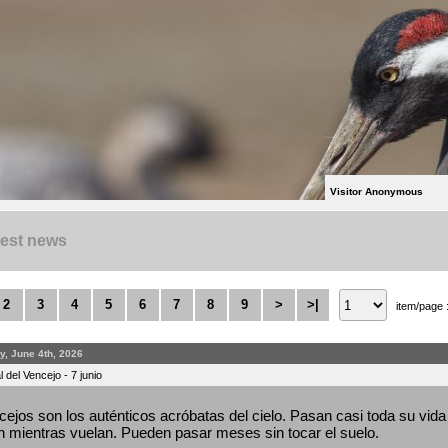
Visitor Anonymous
test news
2
3
4
5
6
7
8
9
>
>|
item/page 
y, June 4th, 2026
 del Vencejo - 7 junio
ejos son los auténticos acróbatas del cielo. Pasan casi toda su vida 
 mientras vuelan. Pueden pasar meses sin tocar el suelo.