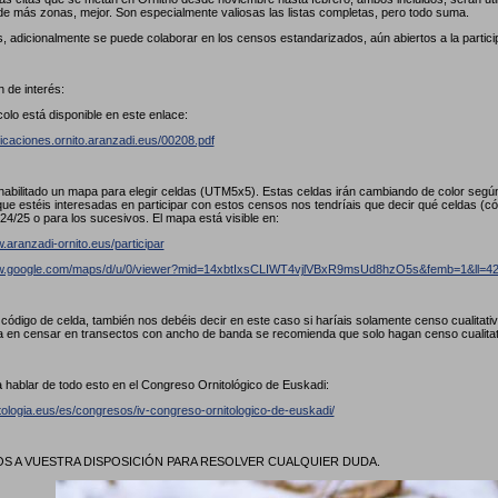
de más zonas, mejor. Son especialmente valiosas las listas completas, pero todo suma.
, adicionalmente se puede colaborar en los censos estandarizados, aún abiertos a la partici
 de interés:
colo está disponible en este enlace:
licaciones.ornito.aranzadi.eus/00208.pdf
abilitado un mapa para elegir celdas (UTM5x5). Estas celdas irán cambiando de color seg
ue estéis interesadas en participar con estos censos nos tendríais que decir qué celdas (
24/25 o para los sucesivos. El mapa está visible en:
.aranzadi-ornito.eus/participar
ww.google.com/maps/d/u/0/viewer?mid=14xbtIxsCLIWT4vjlVBxR9msUd8hzO5s&femb=1&ll
l código de celda, también nos debéis decir en este caso si haríais solamente censo cualitat
a en censar en transectos con ancho de banda se recomienda que solo hagan censo cualita
 hablar de todo esto en el Congreso Ornitológico de Euskadi:
itologia.eus/es/congresos/iv-congreso-ornitologico-de-euskadi/
 A VUESTRA DISPOSICIÓN PARA RESOLVER CUALQUIER DUDA.