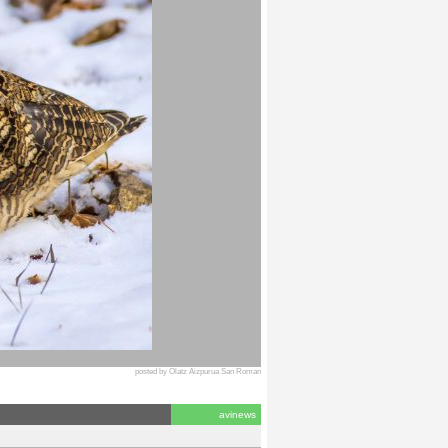
posted by Olatz Aizpurua San Roman
avinews