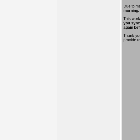
Due to m
morning.
This work
you sync
again bef
Thank you
provide u