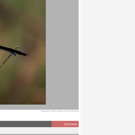
posted by Olatz Aizpurua San Roman
technews