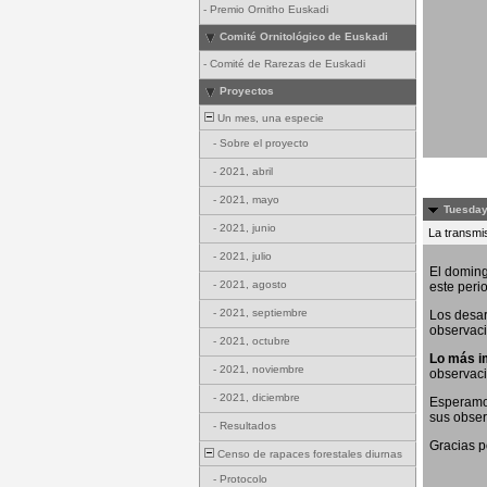
-
Premio Ornitho Euskadi
Comité Ornitológico de Euskadi
-
Comité de Rarezas de Euskadi
Proyectos
Un mes, una especie
-
Sobre el proyecto
-
2021, abril
-
2021, mayo
Tuesday
-
2021, junio
La transmis
-
2021, julio
El doming
-
2021, agosto
este peri
-
2021, septiembre
Los desar
observaci
-
2021, octubre
Lo más i
-
2021, noviembre
observac
-
2021, diciembre
Esperamos
sus obser
-
Resultados
Gracias p
Censo de rapaces forestales diurnas
-
Protocolo