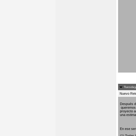
Tuesday
Nuevo Re
Después de
queremos c
proyecto am
una estima 
En ese sen
(1) Todas 