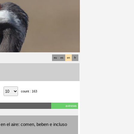
eu
es
en
fr
count : 163
:
avinews
en el aire: comen, beben e incluso 