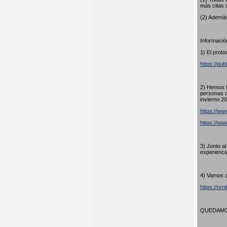
más citas 
(2) Además
Información
1) El proto
https://pub
2) Hemos h
personas q
invierno 20
https://www
https://w
3) Junto a
experienci
4) Vamos a
https://orn
QUEDAMOS