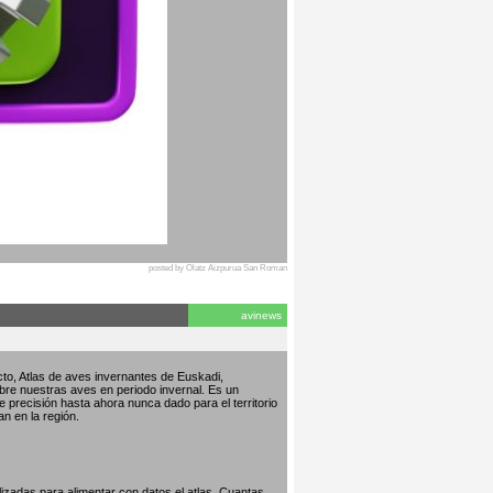
posted by Olatz Aizpurua San Roman
avinews
to, Atlas de aves invernantes de Euskadi,
bre nuestras aves en periodo invernal. Es un
de precisión hasta ahora nunca dado para el territorio
an en la región.
izadas para alimentar con datos el atlas. Cuantas