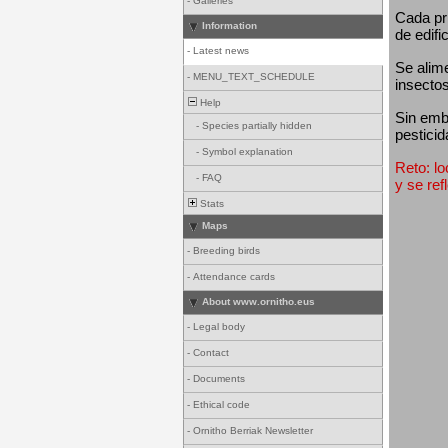
-
Galleries
Cada pri
Information
de edifi
-
Latest news
Se alim
-
MENU_TEXT_SCHEDULE
insectos
Help
Sin emba
-
Species partially hidden
pesticid
-
Symbol explanation
Reto: lo
-
FAQ
y se ref
Stats
Maps
-
Breeding birds
-
Attendance cards
About www.ornitho.eus
-
Legal body
-
Contact
-
Documents
-
Ethical code
-
Ornitho Berriak Newsletter