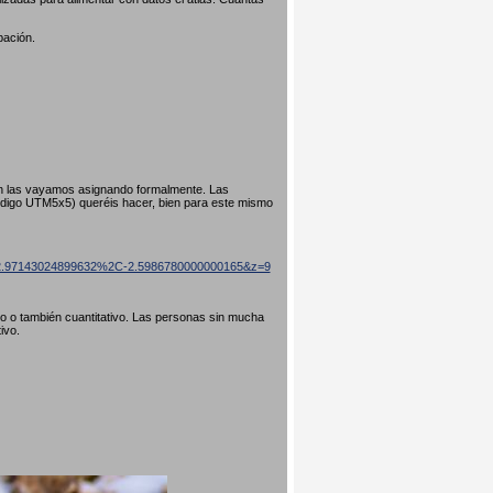
pación.
ún las vayamos asignando formalmente. Las
código UTM5x5) queréis hacer, bien para este mismo
=42.97143024899632%2C-2.5986780000000165&z=9
ivo o también cuantitativo. Las personas sin mucha
tivo.