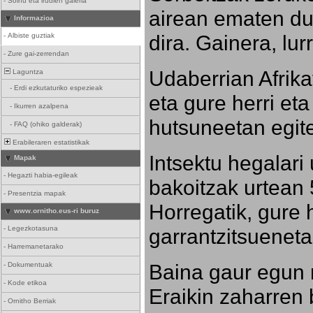
-
Soinu eta irudien galeria
airean ematen dut
Informazioa
dira. Gainera, lu
-
Albiste guztiak
-
Zure gai-zerrendan
Udaberrian Afrikat
Laguntza
-
Erdi ezkutaturiko espezieak
eta gure herri eta 
-
Ikurren azalpena
hutsuneetan egite
-
FAQ (ohiko galderak)
Erabileraren estatistikak
Intsektu hegalari 
Mapak
-
Hegazti habia-egileak
bakoitzak urtean 
-
Presentzia mapak
Horregatik, gure h
www.ornitho.eus-ri buruz
-
Legezkotasuna
garrantzitsueneta
-
Harremanetarako
Baina gaur egun 
-
Dokumentuak
-
Kode etikoa
Eraikin zaharren b
-
Ornitho Berriak