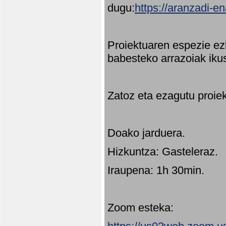
dugu:
https://aranzadi-e
Proiektuaren espezie ez
babesteko arrazoiak ikus
Zatoz eta ezagutu proie
Doako jarduera.
Hizkuntza: Gasteleraz.
Iraupena: 1h 30min.
Zoom esteka: