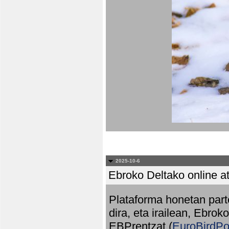
2025-10-6
Ebroko Deltako online at
Plataforma honetan part
dira, eta irailean, Ebrok
EBPrentzat (
EuroBirdPo