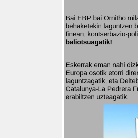
Bai EBP bai Ornitho mila
behaketekin laguntzen ba
finean, kontserbazio-po
baliotsuagatik!
Eskerrak eman nahi dizki
Europa osotik etorri dir
laguntzagatik, eta Delte
Catalunya-La Pedrera Fu
erabiltzen uzteagatik.