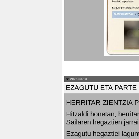
2025-03-13
EZAGUTU ETA PARTE
HERRITAR-ZIENTZIA
Hitzaldi honetan, herrit
Sailaren hegaztien jarr
Ezagutu hegaztiei lagun