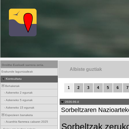
Ornitho Euskadi sarrera orria.
Albiste guztiak
Erakunde laguntzaileak
Kontsultatu
Behaketak
1
2
3
4
5
6
7
-
Azkeneko 2 egunak
-
Azkeneko 5 egunak
2026-06-4
-
Azkeneko 15 egunak
Sorbeltzaren Nazioartek
Espezieen banaketa
-
Acanthis flammea cabaret 2025
Sorbeltzak zeruko