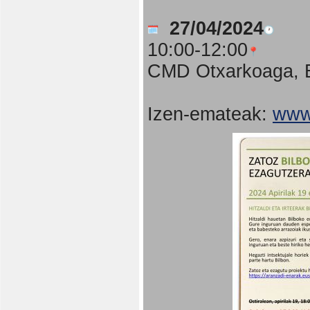
27/04/2024
10:00-12:00
CMD Otxarkoaga, B
Izen-emateak:
www.