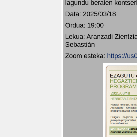
lagundu beraien kontser
Data: 2025/03/18
Ordua: 19:00
Lekua: Aranzadi Zientzi
Sebastián
Zoom esteka:
https://u