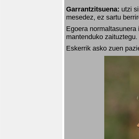
Garrantzitsuena:
utzi s
mesedez, ez sartu berrir
Egoera normaltasunera i
mantenduko zaituztegu. 
Eskerrik asko zuen pazie