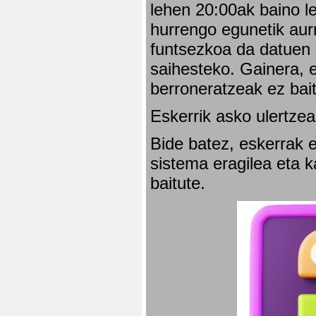
lehen 20:00ak baino l
hurrengo egunetik aurr
funtsezkoa da datuen 
saihesteko. Gainera, e
berroneratzeak ez bai
Eskerrik asko ulertzea
Bide batez, eskerrak e
sistema eragilea eta 
baitute.