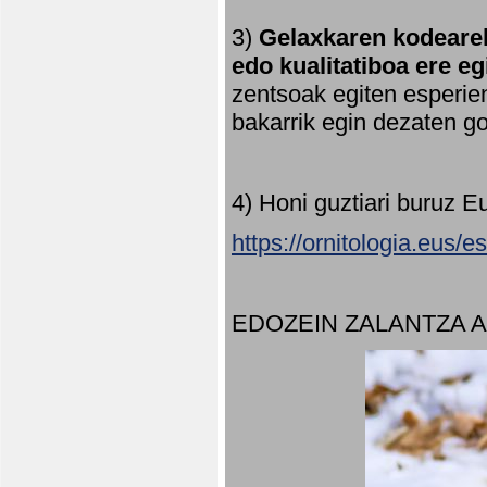
3)
Gelaxkaren kodearek
edo kualitatiboa ere e
zentsoak egiten esperien
bakarrik egin dezaten 
4) Honi guztiari buruz E
https://ornitologia.eus/
EDOZEIN ZALANTZA 