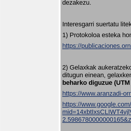
dezakezu.
Interesgarri suertatu lit
1) Protokoloa esteka ho
https://publicaciones.or
2) Gelaxkak aukeratzek
ditugun einean, gelaxke
beharko diguzue (UTM
https://www.aranzadi-orn
https://www.google.com
mid=14xbtIxsCLIWT4v
2.5986780000000165&