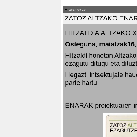
2024-05-15
ZATOZ ALTZAKO ENA
HITZALDIA ALTZAKO X
Osteguna, maiatzak16,
Hitzaldi honetan Altzak
ezagutu ditugu eta dituz
Hegazti intsektujale ha
parte hartu.
ENARAK proiektuaren in