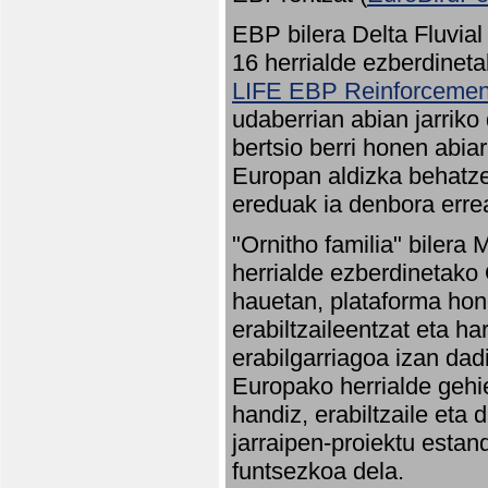
EBP bilera Delta Fluvial
16 herrialde ezberdineta
LIFE EBP Reinforcemen
udaberrian abian jarriko
bertsio berri honen abia
Europan aldizka behatze
ereduak ia denbora errea
"Ornitho familia" bilera 
herrialde ezberdinetako 
hauetan, plataforma hon
erabiltzaileentzat eta h
erabilgarriagoa izan dad
Europako herrialde gehie
handiz, erabiltzaile eta
jarraipen-proiektu estan
funtsezkoa dela.