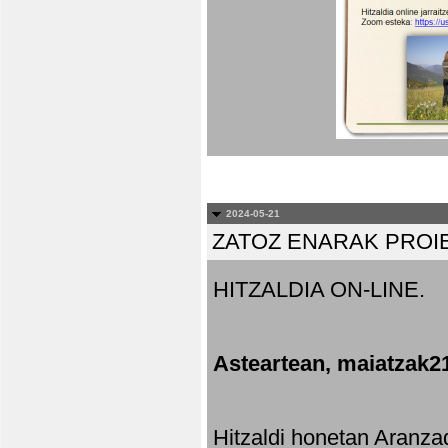
2024-05-21
ZATOZ ENARAK PROI
HITZALDIA ON-LINE.
Asteartean, maiatzak2
Hitzaldi honetan Aranza