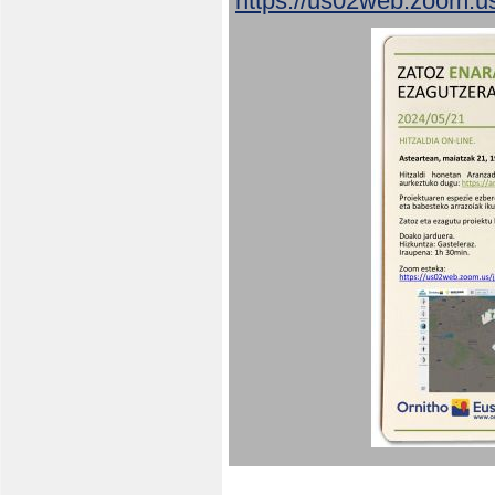
https://us02web.zoom.u