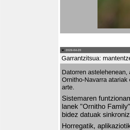
2026-04-20
Garrantzitsua: mantentze
Datorren astelehenean,
Ornitho-Navarra atariak 
arte.
Sistemaren funtziona
lanek "Ornitho Family"
bidez datuak sinkroniz
Horregatik, aplikaziot