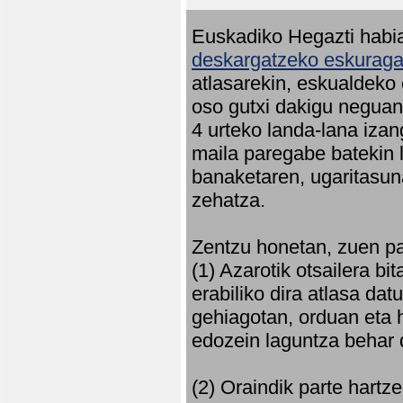
Euskadiko Hegazti habia
deskargatzeko eskuragar
atlasarekin, eskualdeko
oso gutxi dakigu neguan 
4 urteko landa-lana iza
maila paregabe batekin 
banaketaren, ugaritasun
zehatza.
Zentzu honetan, zuen pa
(1) Azarotik otsailera bi
erabiliko dira atlasa d
gehiagotan, orduan eta h
edozein laguntza behar 
(2) Oraindik parte hartz