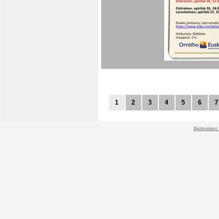
1
2
3
4
5
6
7
Biolovision