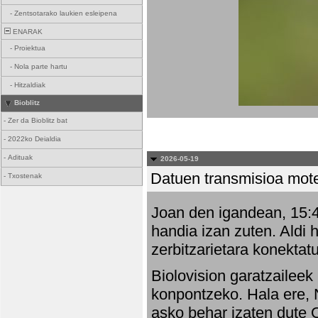
-
Zentsotarako laukien esleipena
ENARAK
-
Proiektua
-
Nola parte hartu
-
Hitzaldiak
Bioblitz
-
Zer da Bioblitz bat
-
2022ko Deialdia
-
Adituak
2026-05-19
Datuen transmisioa mot
-
Txostenak
Joan den igandean, 15:47
handia izan zuten. Aldi 
zerbitzarietara konektatu
Biolovision garatzaileek
konpontzeko. Hala ere, 
asko behar izaten dute 