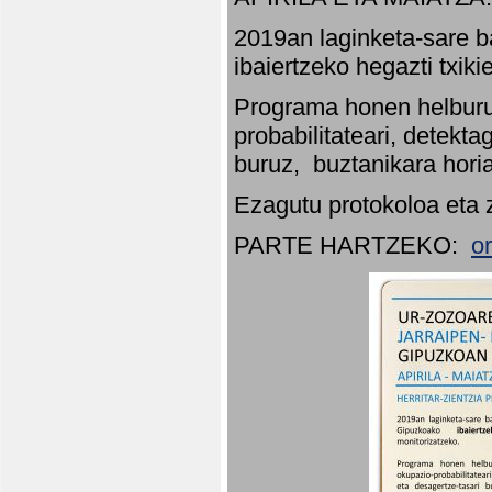
2019an laginketa-sare b
ibaiertzeko hegazti txik
Programa honen helburu
probabilitateari, detekta
buruz, buztanikara hori
Ezagutu protokoloa eta 
PARTE HARTZEKO:
o