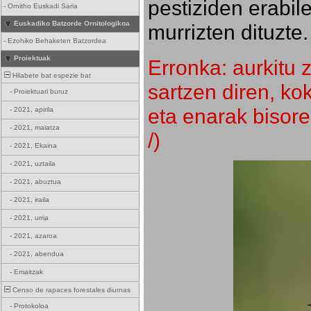
pestiziden erabil
-
Ornitho Euskadi Saria
Euskadiko Batzorde Ornitologikoa
murrizten dituzte.
-
Ezohiko Behaketen Batzordea
Proiektuak
Erronka: aurkitu z
Hilabete bat espezie bat
sartzen diren, k
-
Proiektuari buruz
eta enarak bisore
-
2021, apirila
-
2021, maiatza
/)
-
2021, Ekaina
-
2021, uztaila
-
2021, abuztua
-
2021, iraila
-
2021, urria
-
2021, azaroa
-
2021, abendua
-
Emaitzak
Censo de rapaces forestales diurnas
-
Protokoloa