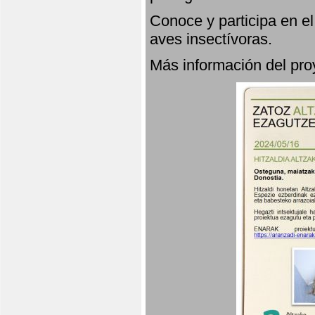
Conoce y participa en e
aves insectívoras.
Más información del p