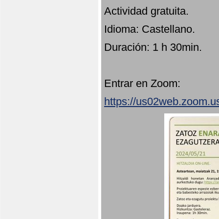
Actividad gratuita.
Idioma: Castellano.
Duración: 1 h 30min.
Entrar en Zoom:
https://us02web.zoom.u