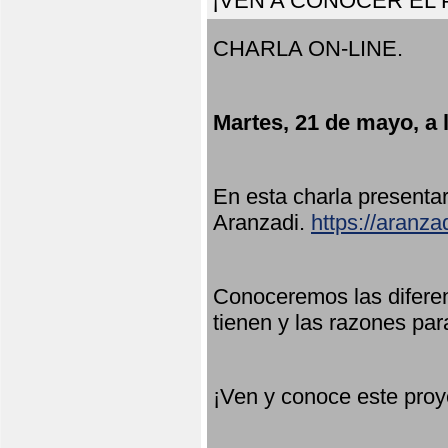
¡VEN A CONOCER EL
CHARLA ON-LINE.
Martes, 21 de mayo, a 
En esta charla present
Aranzadi.
https://aranza
Conoceremos las diferen
tienen y las razones par
¡Ven y conoce este proy