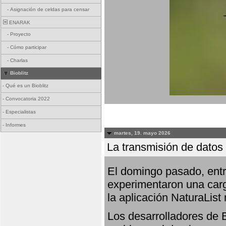
-
Asignación de celdas para censar
ENARAK
-
Proyecto
-
Cómo participar
-
Charlas
Bioblitz
-
Qué es un Bioblitz
-
Convocatoria 2022
-
Especialistas
-
Informes
martes, 19. mayo 2026
La transmisión de datos 
El domingo pasado, entre
experimentaron una carg
la aplicación NaturaList
Los desarrolladores de B