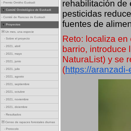
rehabilitación de 
-
Premio Ornitho Euskadi
Comité Ornitológico de Euskadi
pesticidas reduce
-
Comité de Rarezas de Euskadi
fuentes de alimen
Proyectos
Un mes, una especie
Reto: localiza en 
-
Sobre el proyecto
barrio, introduce 
-
2021, abril
-
2021, mayo
NaturaList) y se r
-
2021, junio
(
https://aranzadi
-
2021, julio
-
2021, agosto
-
2021, septiembre
-
2021, octubre
-
2021, noviembre
-
2021, diciembre
-
Resultados
Censo de rapaces forestales diurnas
-
Protocolo