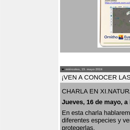
miércoles, 15. mayo 2024
¡VEN A CONOCER LAS
CHARLA EN XI.NATUR
Jueves, 16 de mayo, a 
En esta charla hablarem
diferentes especies y v
protegerlas.