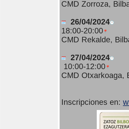
CMD Zorroza, Bilb
26/04/2024
18:00-20:00
CMD Rekalde, Bilb
27/04/2024
10:00-12:00
CMD Otxarkoaga, B
Inscripciones en:
w