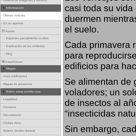
-
Galería de imágenes y sonidos
casi toda su vida
Información
duermen mientras
-
Últimas noticias
-
En su agenda
el suelo.
Ayuda
-
Especies parcialmente ocultas
Cada primavera r
-
Explicación de los símbolos
para reproducirse,
-
FAQ
Estadísticas
edificios para ha
Mapas
-
Aves nidificantes
Se alimentan de 
-
Mapas de presencia
voladores; un so
Sobre www.ornitho.eus
-
Legalidad
de insectos al añ
-
Contacto
“insecticidas nat
-
Documentos
-
Código ético
Sin embargo, cad
-
Boletín Ornitho Berriak