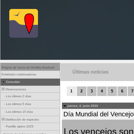
Página de inicio de Ornitho Euskadi
Últimas noticias
Entidades colaboradoras
Consultar
Observaciones
1
2
3
4
5
6
7
-
Los últimos 2 días
-
Los últimos 5 días
jueves, 4. junio 2026
-
Los últimos 15 días
Día Mundial del Vencejo 
Distribución de especies
-
Pardillo alpino 2025
Los vencejos son 