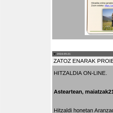
2024-05-21
ZATOZ ENARAK PROI
HITZALDIA ON-LINE.
Asteartean, maiatzak2
Hitzaldi honetan Aranza