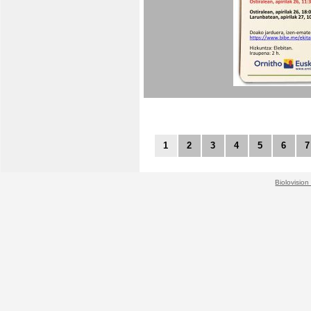
1
2
3
4
5
6
7
Biolovision