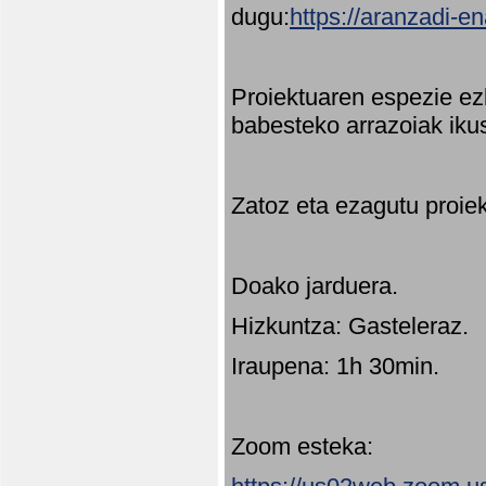
dugu:
https://aranzadi-e
Proiektuaren espezie ez
babesteko arrazoiak ikus
Zatoz eta ezagutu proie
Doako jarduera.
Hizkuntza: Gasteleraz.
Iraupena: 1h 30min.
Zoom esteka: