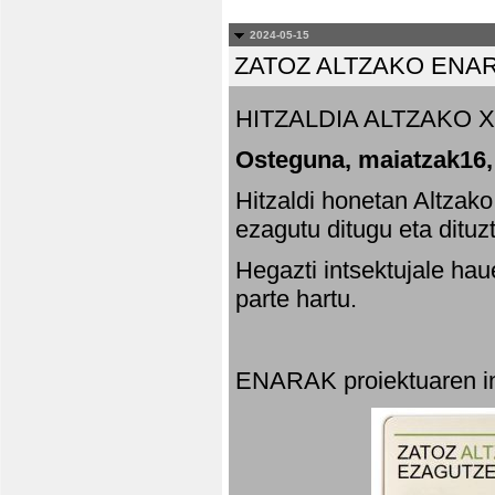
2024-05-15
ZATOZ ALTZAKO ENA
HITZALDIA ALTZAKO X
Osteguna, maiatzak16,
Hitzaldi honetan Altzak
ezagutu ditugu eta dituz
Hegazti intsektujale ha
parte hartu.
ENARAK proiektuaren in