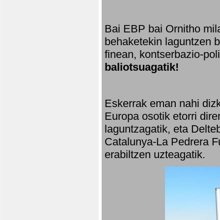
Bai EBP bai Ornitho mila
behaketekin laguntzen ba
finean, kontserbazio-po
baliotsuagatik!
Eskerrak eman nahi dizki
Europa osotik etorri dir
laguntzagatik, eta Delte
Catalunya-La Pedrera Fu
erabiltzen uzteagatik.