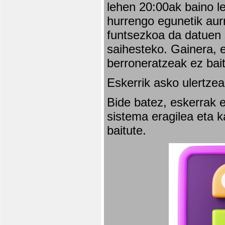
lehen 20:00ak baino l
hurrengo egunetik aurr
funtsezkoa da datuen 
saihesteko. Gainera, e
berroneratzeak ez bai
Eskerrik asko ulertzea
Bide batez, eskerrak e
sistema eragilea eta 
baitute.