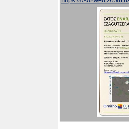
https://us02web.zoom.u