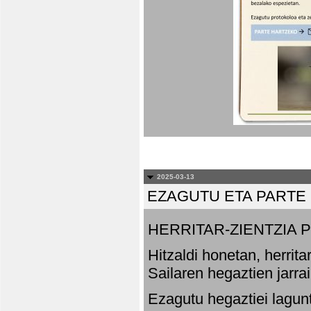
2025-03-13
EZAGUTU ETA PARTE
HERRITAR-ZIENTZIA
Hitzaldi honetan, herrit
Sailaren hegaztien jarr
Ezagutu hegaztiei lagun