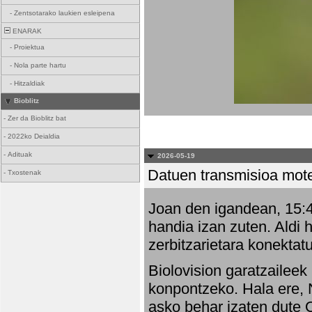
-
Zentsotarako laukien esleipena
ENARAK
-
Proiektua
-
Nola parte hartu
-
Hitzaldiak
Bioblitz
-
Zer da Bioblitz bat
-
2022ko Deialdia
-
Adituak
2026-05-19
Datuen transmisioa mot
-
Txostenak
Joan den igandean, 15:47
handia izan zuten. Aldi 
zerbitzarietara konektatu
Biolovision garatzaileek
konpontzeko. Hala ere, 
asko behar izaten dute 