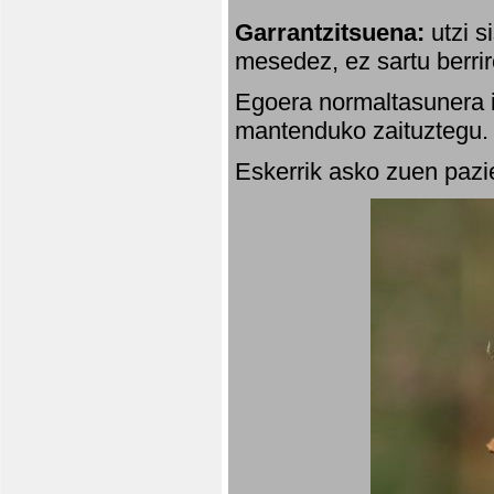
Garrantzitsuena:
utzi s
mesedez, ez sartu berrir
Egoera normaltasunera i
mantenduko zaituztegu. 
Eskerrik asko zuen pazie