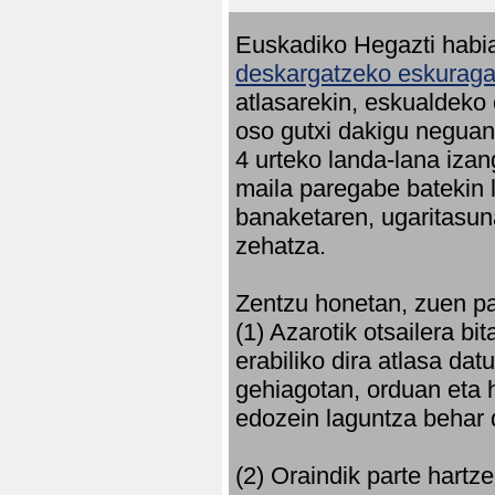
Euskadiko Hegazti habia
deskargatzeko eskuragar
atlasarekin, eskualdeko
oso gutxi dakigu neguan 
4 urteko landa-lana iza
maila paregabe batekin 
banaketaren, ugaritasun
zehatza.
Zentzu honetan, zuen pa
(1) Azarotik otsailera bi
erabiliko dira atlasa d
gehiagotan, orduan eta h
edozein laguntza behar 
(2) Oraindik parte hartz