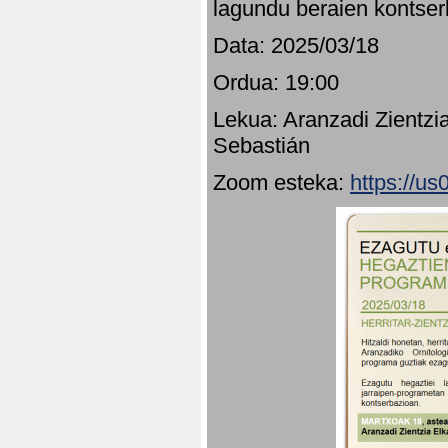
lagundu beraien kontser
Data: 2025/03/18
Ordua: 19:00
Lekua: Aranzadi Zientzi
Sebastián
Zoom esteka:
https://u