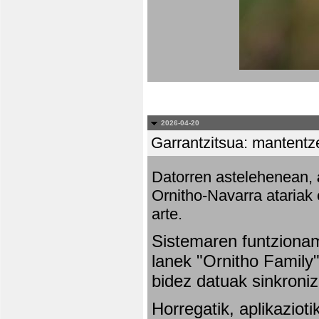
2026-04-20
Garrantzitsua: mantentze
Datorren astelehenean,
Ornitho-Navarra atariak 
arte.
Sistemaren funtziona
lanek "Ornitho Family"
bidez datuak sinkroniz
Horregatik, aplikaziot