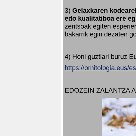
3)
Gelaxkaren kodearek
edo kualitatiboa ere e
zentsoak egiten esperien
bakarrik egin dezaten 
4) Honi guztiari buruz E
https://ornitologia.eus/
EDOZEIN ZALANTZA 