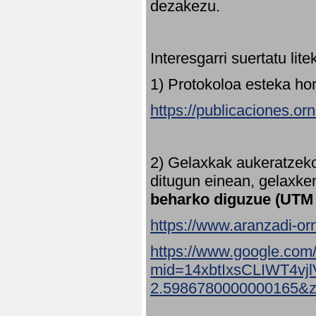
dezakezu.
Interesgarri suertatu lit
1) Protokoloa esteka ho
https://publicaciones.or
2) Gelaxkak aukeratzek
ditugun einean, gelaxke
beharko diguzue (UTM
https://www.aranzadi-orn
https://www.google.com
mid=14xbtIxsCLIWT4v
2.5986780000000165&