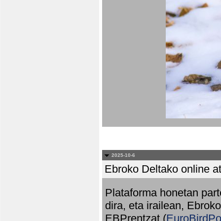
2025-10-6
Ebroko Deltako online at
Plataforma honetan part
dira, eta irailean, Ebrok
EBPrentzat (
EuroBirdPo