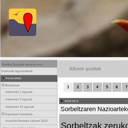
Ornitho Euskadi sarrera orria.
Albiste guztiak
Erakunde laguntzaileak
Kontsultatu
Behaketak
1
2
3
4
5
6
7
-
Azkeneko 2 egunak
-
Azkeneko 5 egunak
2026-06-4
-
Azkeneko 15 egunak
Sorbeltzaren Nazioartek
Espezieen banaketa
-
Acanthis flammea cabaret 2025
Sorbeltzak zeruko