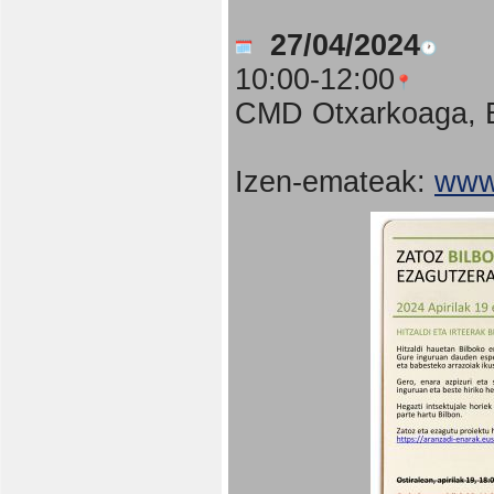
27/04/2024
10:00-12:00
CMD Otxarkoaga, B
Izen-emateak:
www.