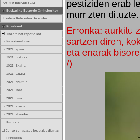
pestiziden erabil
-
Ornitho Euskadi Saria
Euskadiko Batzorde Ornitologikoa
murrizten dituzte.
-
Ezohiko Behaketen Batzordea
Proiektuak
Erronka: aurkitu z
Hilabete bat espezie bat
sartzen diren, k
-
Proiektuari buruz
eta enarak bisore
-
2021, apirila
-
2021, maiatza
/)
-
2021, Ekaina
-
2021, uztaila
-
2021, abuztua
-
2021, iraila
-
2021, urria
-
2021, azaroa
-
2021, abendua
-
Emaitzak
Censo de rapaces forestales diurnas
-
Protokoloa