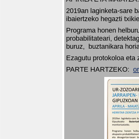
2019an laginketa-sare b
ibaiertzeko hegazti txik
Programa honen helburu
probabilitateari, detekta
buruz, buztanikara hori
Ezagutu protokoloa eta 
PARTE HARTZEKO:
o