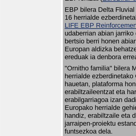
EBP bilera Delta Fluvial
16 herrialde ezberdineta
LIFE EBP Reinforcemen
udaberrian abian jarriko
bertsio berri honen abia
Europan aldizka behatze
ereduak ia denbora errea
"Ornitho familia" bilera 
herrialde ezberdinetako 
hauetan, plataforma hon
erabiltzaileentzat eta h
erabilgarriagoa izan dad
Europako herrialde gehie
handiz, erabiltzaile eta
jarraipen-proiektu estan
funtsezkoa dela.