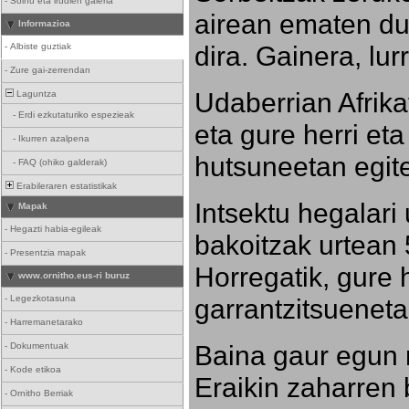
-
Soinu eta irudien galeria
airean ematen dut
Informazioa
dira. Gainera, lu
-
Albiste guztiak
-
Zure gai-zerrendan
Udaberrian Afrikat
Laguntza
-
Erdi ezkutaturiko espezieak
eta gure herri eta 
-
Ikurren azalpena
hutsuneetan egite
-
FAQ (ohiko galderak)
Erabileraren estatistikak
Intsektu hegalari 
Mapak
-
Hegazti habia-egileak
bakoitzak urtean 
-
Presentzia mapak
Horregatik, gure h
www.ornitho.eus-ri buruz
-
Legezkotasuna
garrantzitsueneta
-
Harremanetarako
Baina gaur egun 
-
Dokumentuak
-
Kode etikoa
Eraikin zaharren b
-
Ornitho Berriak