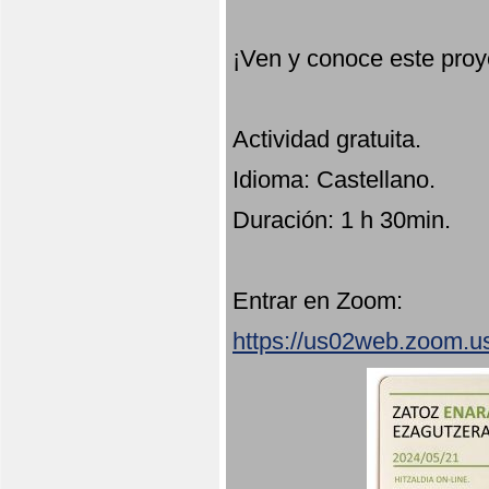
¡Ven y conoce este proy
Actividad gratuita.
Idioma: Castellano.
Duración: 1 h 30min.
Entrar en Zoom:
https://us02web.zoom.u