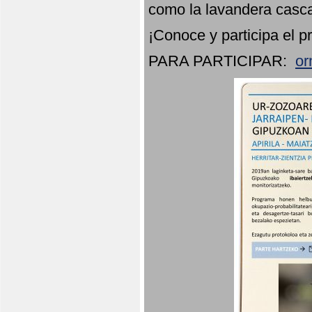
como la lavandera casca
¡Conoce y participa el p
PARA PARTICIPAR:
or