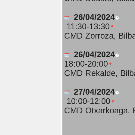
26/04/2024
11:30-13:30
CMD Zorroza, Bilb
26/04/2024
18:00-20:00
CMD Rekalde, Bilb
27/04/2024
10:00-12:00
CMD Otxarkoaga, B