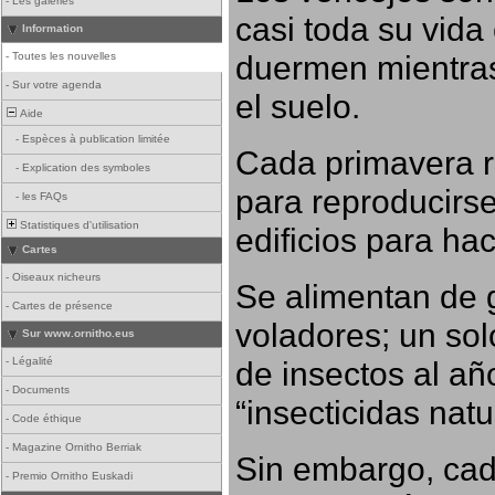
-
Les galeries
casi toda su vida
Information
duermen mientras
-
Toutes les nouvelles
-
Sur votre agenda
el suelo.
Aide
-
Espèces à publication limitée
Cada primavera r
-
Explication des symboles
para reproducirse,
-
les FAQs
Statistiques d'utilisation
edificios para ha
Cartes
-
Oiseaux nicheurs
Se alimentan de 
-
Cartes de présence
voladores; un so
Sur www.ornitho.eus
-
Légalité
de insectos al añ
-
Documents
“insecticidas nat
-
Code éthique
-
Magazine Ornitho Berriak
Sin embargo, cad
-
Premio Ornitho Euskadi