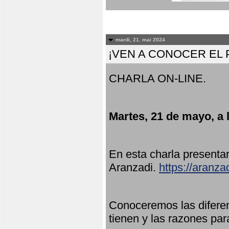
mardi, 21. mai 2024
¡VEN A CONOCER EL
CHARLA ON-LINE.
Martes, 21 de mayo, a 
En esta charla present
Aranzadi.
https://aranza
Conoceremos las diferen
tienen y las razones par