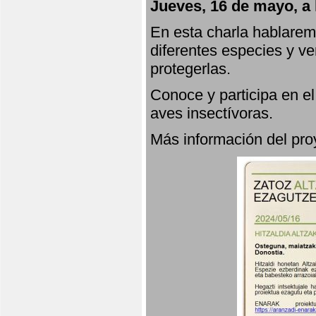
Jueves, 16 de mayo, a 
En esta charla hablarem
diferentes especies y v
protegerlas.
Conoce y participa en e
aves insectívoras.
Más información del p