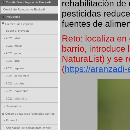
rehabilitación de 
Comité Ornitológico de Euskadi
-
Comité de Rarezas de Euskadi
pesticidas reduce
Proyectos
fuentes de alimen
Un mes, una especie
-
Sobre el proyecto
Reto: localiza en 
-
2021, abril
barrio, introduce 
-
2021, mayo
-
2021, junio
NaturaList) y se r
-
2021, julio
(
https://aranzadi
-
2021, agosto
-
2021, septiembre
-
2021, octubre
-
2021, noviembre
-
2021, diciembre
-
Resultados
Censo de rapaces forestales diurnas
-
Protocolo
-
Asignación de celdas para censar