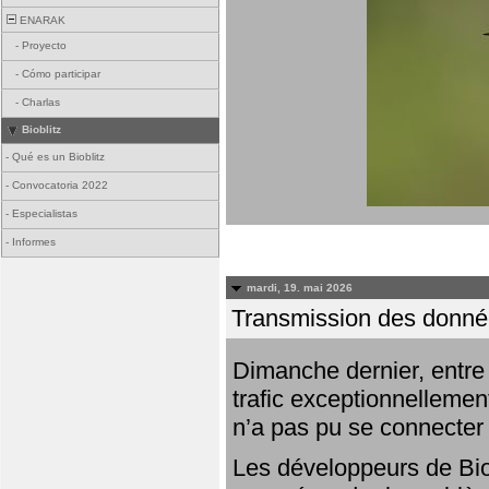
ENARAK
-
Proyecto
-
Cómo participar
-
Charlas
Bioblitz
-
Qué es un Bioblitz
-
Convocatoria 2022
-
Especialistas
-
Informes
mardi, 19. mai 2026
Transmission des donnée
Dimanche dernier, entre 
trafic exceptionnellemen
n’a pas pu se connecter
Les développeurs de Bio