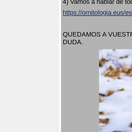
4) Vamos a hablar de to
https://ornitologia.eus/
QUEDAMOS A VUESTR
DUDA.