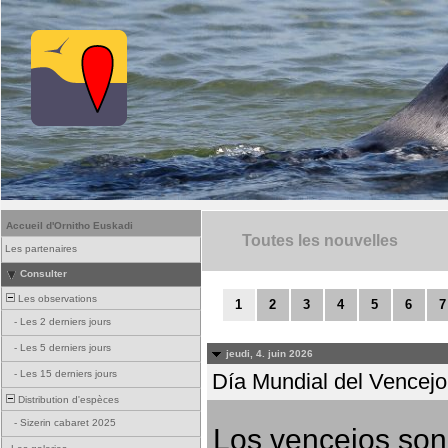
Accueil d'Ornitho Euskadi
Toutes les nouvelles
Les partenaires
Consulter
Les observations
1
2
3
4
5
6
7
-
Les 2 derniers jours
-
Les 5 derniers jours
jeudi, 4. juin 2026
-
Les 15 derniers jours
Día Mundial del Vencejo 
Distribution d'espèces
-
Sizerin cabaret 2025
Los vencejos son 