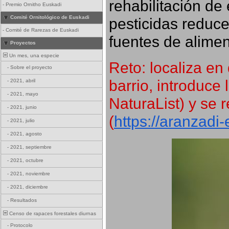
rehabilitación de 
-
Premio Ornitho Euskadi
Comité Ornitológico de Euskadi
pesticidas reduce
-
Comité de Rarezas de Euskadi
fuentes de alimen
Proyectos
Un mes, una especie
Reto: localiza en 
-
Sobre el proyecto
barrio, introduce 
-
2021, abril
-
2021, mayo
NaturaList) y se r
-
2021, junio
(
https://aranzadi
-
2021, julio
-
2021, agosto
-
2021, septiembre
-
2021, octubre
-
2021, noviembre
-
2021, diciembre
-
Resultados
Censo de rapaces forestales diurnas
-
Protocolo