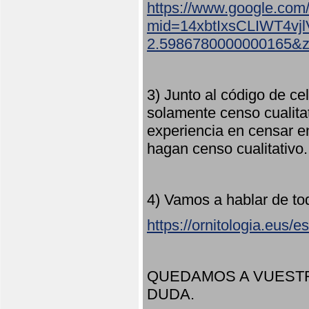
https://www.google.com
mid=14xbtIxsCLIWT4v
2.5986780000000165&
3) Junto al código de ce
solamente censo cualita
experiencia en censar e
hagan censo cualitativo
4) Vamos a hablar de to
https://ornitologia.eus/
QUEDAMOS A VUESTR
DUDA.