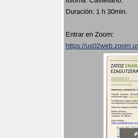
Idioma: Castellano.
Duración: 1 h 30min.
Entrar en Zoom:
https://us02web.zoom.u