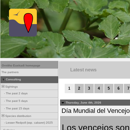
Ornitho Euskadi homepage
Latest news
The partners
Consulting
Sightings
1
2
3
4
5
6
7
-
The past 2 days
-
The past 5 days
Thursday, June 4th, 2026
-
The past 15 days
Día Mundial del Vencejo 
Species distribution
-
Lesser Redpoll (ssp. cabaret) 2025
Los vencejos son 