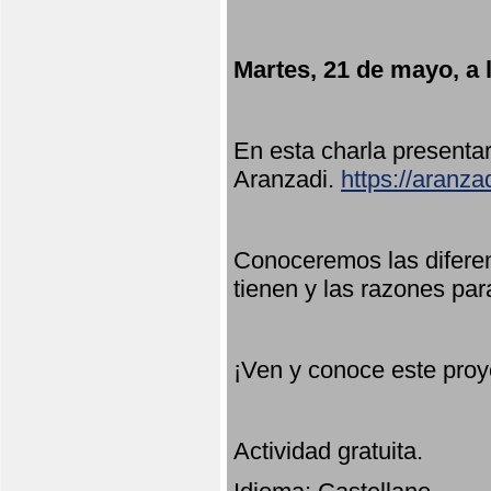
Martes, 21 de mayo, a 
En esta charla present
Aranzadi.
https://aranza
Conoceremos las diferen
tienen y las razones par
¡Ven y conoce este proy
Actividad gratuita.