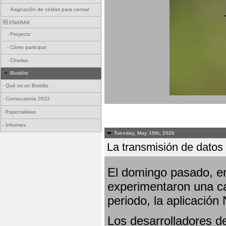
-
Asignación de celdas para censar
ENARAK
-
Proyecto
-
Cómo participar
-
Charlas
Bioblitz
-
Qué es un Bioblitz
-
Convocatoria 2022
-
Especialistas
-
Informes
Tuesday, May 19th, 2026
La transmisión de datos 
El domingo pasado, en
experimentaron una ca
periodo, la aplicación
Los desarrolladores de