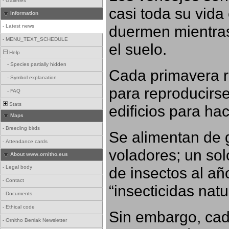
-
Galleries
casi toda su vida
Information
duermen mientras
-
Latest news
-
MENU_TEXT_SCHEDULE
el suelo.
Help
-
Species partially hidden
Cada primavera r
-
Symbol explanation
para reproducirse,
-
FAQ
Stats
edificios para ha
Maps
-
Breeding birds
Se alimentan de 
-
Attendance cards
voladores; un so
About www.ornitho.eus
-
Legal body
de insectos al añ
-
Contact
“insecticidas nat
-
Documents
-
Ethical code
Sin embargo, cad
-
Ornitho Berriak Newsletter