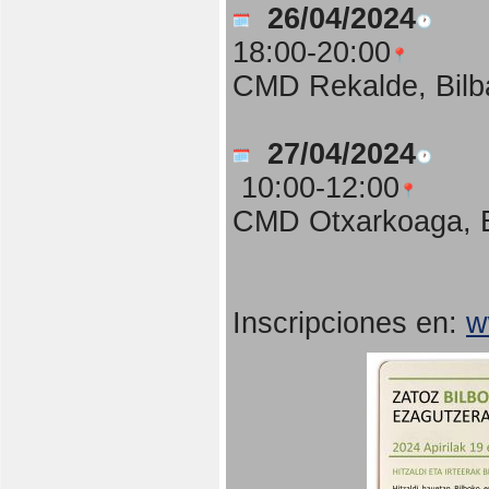
26/04/2024
18:00-20:00
CMD Rekalde, Bilb
27/04/2024
10:00-12:00
CMD Otxarkoaga, B
Inscripciones en:
w