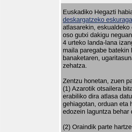
Euskadiko Hegazti habia
deskargatzeko eskuragar
atlasarekin, eskualdeko
oso gutxi dakigu neguan 
4 urteko landa-lana iza
maila paregabe batekin 
banaketaren, ugaritasun
zehatza.
Zentzu honetan, zuen pa
(1) Azarotik otsailera bi
erabiliko dira atlasa d
gehiagotan, orduan eta h
edozein laguntza behar 
(2) Oraindik parte hartz