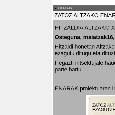
2024-05-15
ZATOZ ALTZAKO ENA
HITZALDIA ALTZAKO X
Osteguna, maiatzak16,
Hitzaldi honetan Altzak
ezagutu ditugu eta dituz
Hegazti intsektujale ha
parte hartu.
ENARAK proiektuaren in