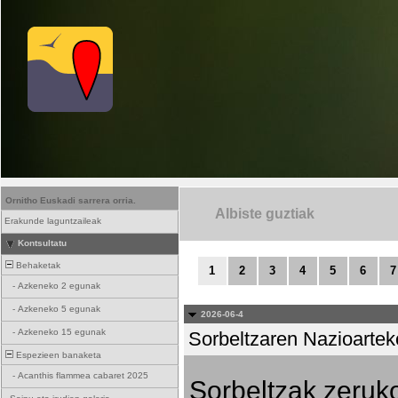
Ornitho Euskadi sarrera orria.
Albiste guztiak
Erakunde laguntzaileak
Kontsultatu
Behaketak
1
2
3
4
5
6
7
-
Azkeneko 2 egunak
-
Azkeneko 5 egunak
2026-06-4
-
Azkeneko 15 egunak
Sorbeltzaren Nazioartek
Espezieen banaketa
-
Acanthis flammea cabaret 2025
Sorbeltzak zeruko