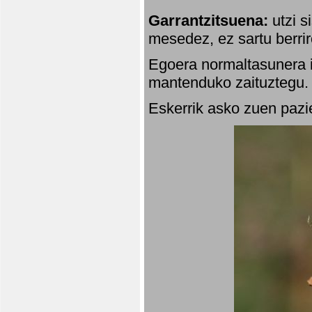
Garrantzitsuena:
utzi s
mesedez, ez sartu berrir
Egoera normaltasunera i
mantenduko zaituztegu. 
Eskerrik asko zuen pazie