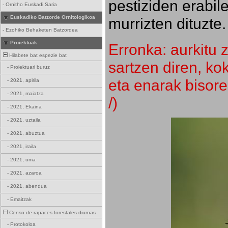
pestiziden erabil
-
Ornitho Euskadi Saria
Euskadiko Batzorde Ornitologikoa
murrizten dituzte.
-
Ezohiko Behaketen Batzordea
Proiektuak
Erronka: aurkitu z
Hilabete bat espezie bat
sartzen diren, k
-
Proiektuari buruz
eta enarak bisore
-
2021, apirila
-
2021, maiatza
/)
-
2021, Ekaina
-
2021, uztaila
-
2021, abuztua
-
2021, iraila
-
2021, urria
-
2021, azaroa
-
2021, abendua
-
Emaitzak
Censo de rapaces forestales diurnas
-
Protokoloa