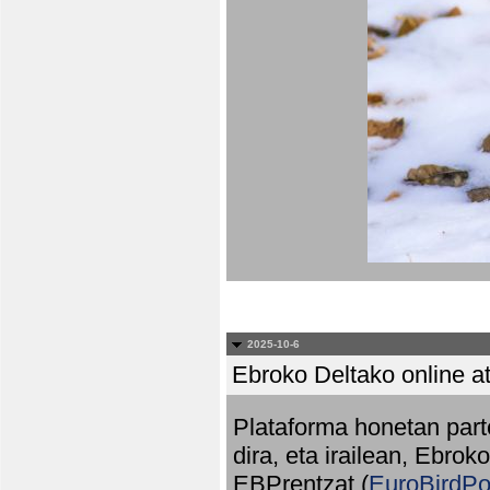
2025-10-6
Ebroko Deltako online at
Plataforma honetan part
dira, eta irailean, Ebrok
EBPrentzat (
EuroBirdPo