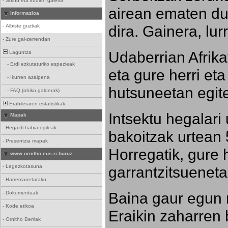
-
Soinu eta irudien galeria
airean ematen dut
Informazioa
dira. Gainera, lu
-
Albiste guztiak
-
Zure gai-zerrendan
Udaberrian Afrikat
Laguntza
-
Erdi ezkutaturiko espezieak
eta gure herri eta 
-
Ikurren azalpena
hutsuneetan egite
-
FAQ (ohiko galderak)
Erabileraren estatistikak
Intsektu hegalari 
Mapak
-
Hegazti habia-egileak
bakoitzak urtean 
-
Presentzia mapak
Horregatik, gure h
www.ornitho.eus-ri buruz
-
Legezkotasuna
garrantzitsueneta
-
Harremanetarako
Baina gaur egun 
-
Dokumentuak
-
Kode etikoa
Eraikin zaharren b
-
Ornitho Berriak