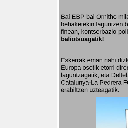
Bai EBP bai Ornitho mila
behaketekin laguntzen ba
finean, kontserbazio-po
baliotsuagatik!
Eskerrak eman nahi dizki
Europa osotik etorri dir
laguntzagatik, eta Delte
Catalunya-La Pedrera Fu
erabiltzen uzteagatik.