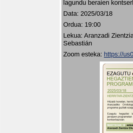
lagundu beraien kontser
Data: 2025/03/18
Ordua: 19:00
Lekua: Aranzadi Zientzi
Sebastián
Zoom esteka:
https://u