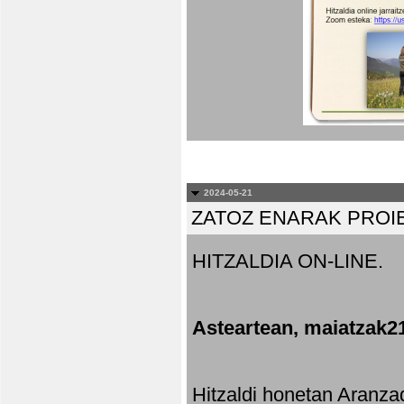
2024-05-21
ZATOZ ENARAK PROI
HITZALDIA ON-LINE.
Asteartean, maiatzak2
Hitzaldi honetan Aranza