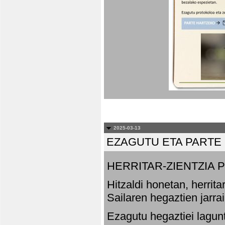
2025-03-13
EZAGUTU ETA PARTE
HERRITAR-ZIENTZIA
Hitzaldi honetan, herrit
Sailaren hegaztien jarr
Ezagutu hegaztiei lagun