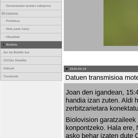
-
Zentsotarako laukien esleipena
ENARAK
-
Proiektua
-
Nola parte hartu
-
Hitzaldiak
Bioblitz
-
Zer da Bioblitz bat
-
2022ko Deialdia
-
Adituak
2026-05-19
Datuen transmisioa mot
-
Txostenak
Joan den igandean, 15:47
handia izan zuten. Aldi 
zerbitzarietara konektatu
Biolovision garatzaileek
konpontzeko. Hala ere, 
asko behar izaten dute 