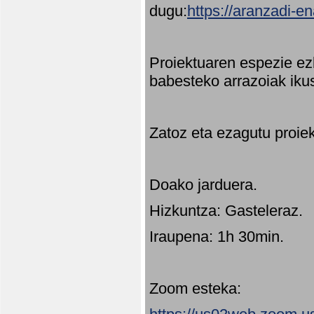
dugu:
https://aranzadi-e
Proiektuaren espezie ez
babesteko arrazoiak ikus
Zatoz eta ezagutu proie
Doako jarduera.
Hizkuntza: Gasteleraz.
Iraupena: 1h 30min.
Zoom esteka: