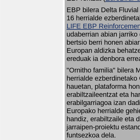
EBP bilera Delta Fluvial
16 herrialde ezberdineta
LIFE EBP Reinforcemen
udaberrian abian jarriko
bertsio berri honen abia
Europan aldizka behatze
ereduak ia denbora errea
"Ornitho familia" bilera 
herrialde ezberdinetako 
hauetan, plataforma hon
erabiltzaileentzat eta h
erabilgarriagoa izan dad
Europako herrialde gehie
handiz, erabiltzaile eta
jarraipen-proiektu estan
funtsezkoa dela.