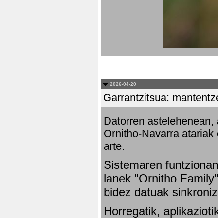
2026-04-20
Garrantzitsua: mantentze
Datorren astelehenean,
Ornitho-Navarra atariak 
arte.
Sistemaren funtziona
lanek "Ornitho Family"
bidez datuak sinkroniz
Horregatik, aplikaziot