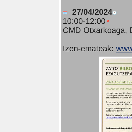
27/04/2024
10:00-12:00
CMD Otxarkoaga, B
Izen-emateak:
www.