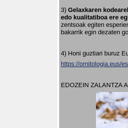
3)
Gelaxkaren kodearek
edo kualitatiboa ere e
zentsoak egiten esperien
bakarrik egin dezaten 
4) Honi guztiari buruz E
https://ornitologia.eus/
EDOZEIN ZALANTZA 