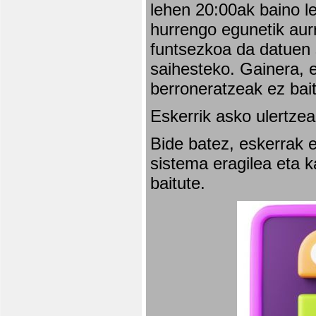
lehen 20:00ak baino l
hurrengo egunetik aurr
funtsezkoa da datuen 
saihesteko. Gainera, e
berroneratzeak ez bai
Eskerrik asko ulertzea
Bide batez, eskerrak e
sistema eragilea eta 
baitute.