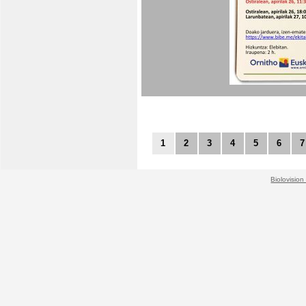
1
2
3
4
5
6
7
Biolovision