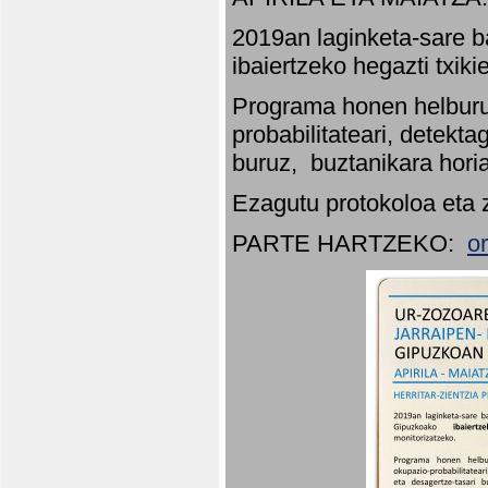
2019an laginketa-sare b
ibaiertzeko hegazti txik
Programa honen helburu
probabilitateari, detekta
buruz, buztanikara hori
Ezagutu protokoloa eta 
PARTE HARTZEKO:
o