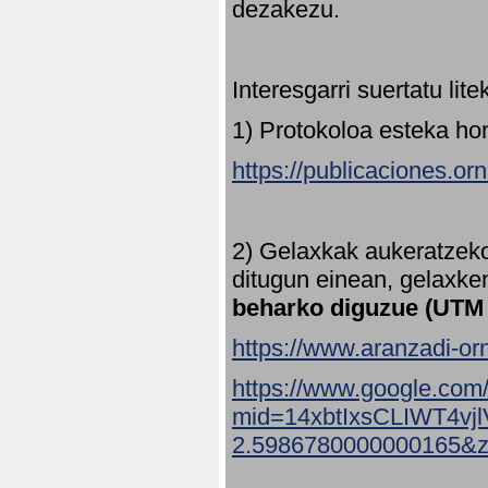
dezakezu.
Interesgarri suertatu lit
1) Protokoloa esteka ho
https://publicaciones.or
2) Gelaxkak aukeratzek
ditugun einean, gelaxke
beharko diguzue (UTM
https://www.aranzadi-orn
https://www.google.com
mid=14xbtIxsCLIWT4v
2.5986780000000165&