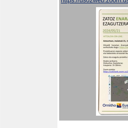
https://us02web.zoom.u