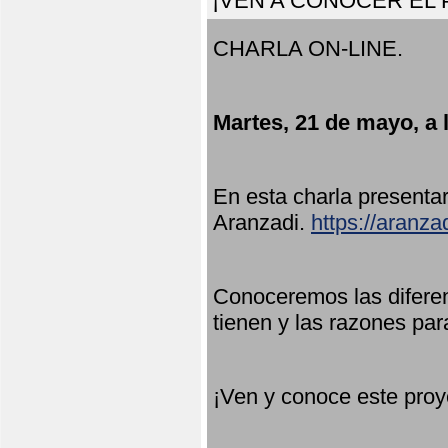
¡VEN A CONOCER EL
CHARLA ON-LINE.
Martes, 21 de mayo, a 
En esta charla present
Aranzadi.
https://aranza
Conoceremos las diferen
tienen y las razones par
¡Ven y conoce este proy