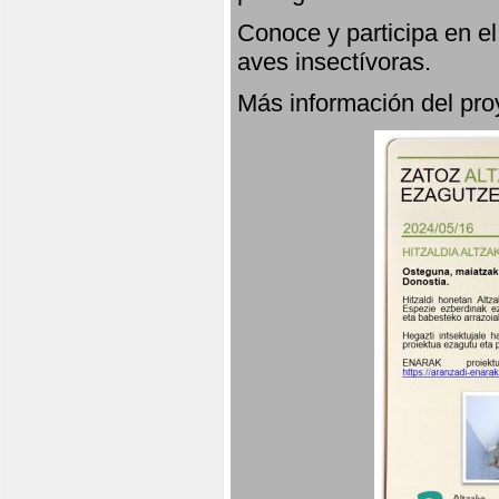
Conoce y participa en e
aves insectívoras.
Más información del p