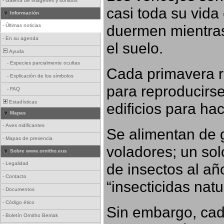
-
Galería de imágenes y sonidos
casi toda su vida
Información
duermen mientras
-
Últimas noticias
-
En su agenda
el suelo.
Ayuda
-
Especies parcialmente ocultas
Cada primavera r
-
Explicación de los símbolos
para reproducirse,
-
FAQ
Estadísticas
edificios para ha
Mapas
-
Aves nidificantes
Se alimentan de 
-
Mapas de presencia
voladores; un so
Sobre www.ornitho.eus
-
Legalidad
de insectos al añ
-
Contacto
“insecticidas nat
-
Documentos
-
Código ético
Sin embargo, cad
-
Boletín Ornitho Berriak