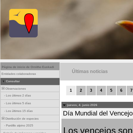
Página de inicio de Ornitho Euskadi
Últimas noticias
Entidades colaboradoras
Consultar
Observaciones
1
2
3
4
5
6
7
-
Los últimos 2 días
-
Los últimos 5 días
jueves, 4. junio 2026
-
Los últimos 15 días
Día Mundial del Vencejo 
Distribución de especies
-
Pardillo alpino 2025
Los vencejos son 