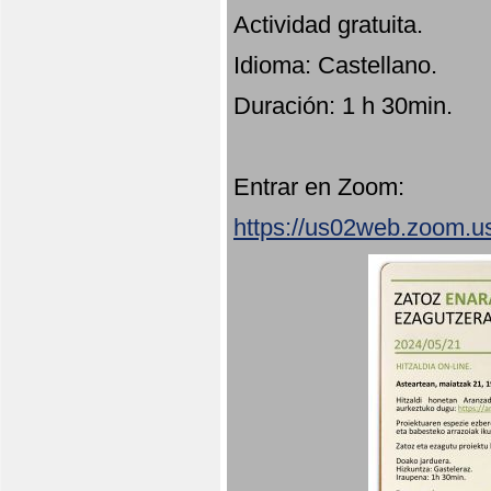
Actividad gratuita.
Idioma: Castellano.
Duración: 1 h 30min.
Entrar en Zoom:
https://us02web.zoom.u