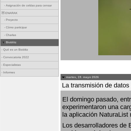
-
Asignación de celdas para censar
ENARAK
-
Proyecto
-
Cómo participar
-
Charlas
Bioblitz
-
Qué es un Bioblitz
-
Convocatoria 2022
-
Especialistas
-
Informes
martes, 19. mayo 2026
La transmisión de datos 
El domingo pasado, entre
experimentaron una carg
la aplicación NaturaList
Los desarrolladores de B