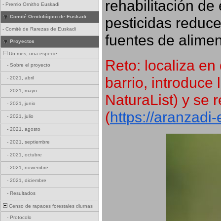
rehabilitación de 
-
Premio Ornitho Euskadi
Comité Ornitológico de Euskadi
pesticidas reduce
-
Comité de Rarezas de Euskadi
fuentes de alimen
Proyectos
Un mes, una especie
Reto: localiza en 
-
Sobre el proyecto
barrio, introduce 
-
2021, abril
-
2021, mayo
NaturaList) y se r
-
2021, junio
(
https://aranzadi
-
2021, julio
-
2021, agosto
-
2021, septiembre
-
2021, octubre
-
2021, noviembre
-
2021, diciembre
-
Resultados
Censo de rapaces forestales diurnas
-
Protocolo