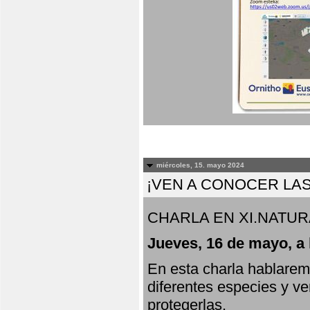
miércoles, 15. mayo 2024
¡VEN A CONOCER LAS
CHARLA EN XI.NATUR
Jueves, 16 de mayo, a 
En esta charla hablarem
diferentes especies y v
protegerlas.