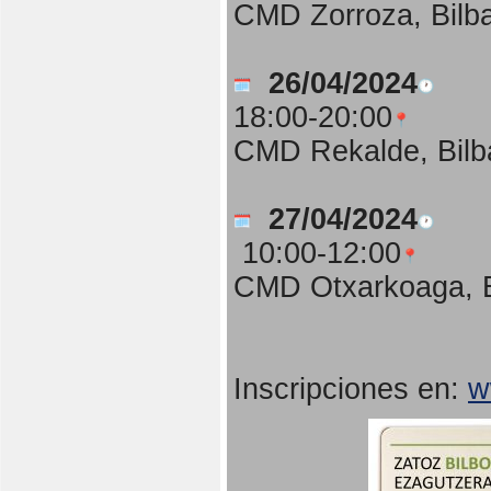
CMD Zorroza, Bilb
26/04/2024
18:00-20:00
CMD Rekalde, Bilb
27/04/2024
10:00-12:00
CMD Otxarkoaga, B
Inscripciones en:
w