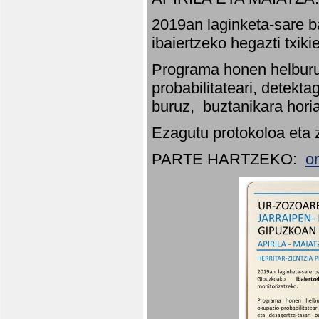
2019an laginketa-sare b
ibaiertzeko hegazti txik
Programa honen helburu
probabilitateari, detekta
buruz, buztanikara hori
Ezagutu protokoloa eta 
PARTE HARTZEKO:
o