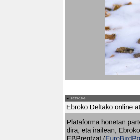
2025-10-6
Ebroko Deltako online at
Plataforma honetan part
dira, eta irailean, Ebrok
EBPrentzat (
EuroBirdPo