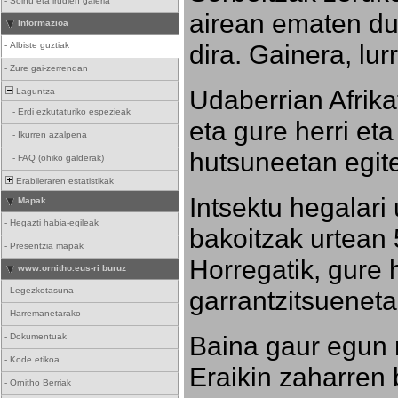
-
Soinu eta irudien galeria
airean ematen dut
Informazioa
dira. Gainera, lu
-
Albiste guztiak
-
Zure gai-zerrendan
Udaberrian Afrikat
Laguntza
-
Erdi ezkutaturiko espezieak
eta gure herri eta 
-
Ikurren azalpena
hutsuneetan egite
-
FAQ (ohiko galderak)
Erabileraren estatistikak
Intsektu hegalari 
Mapak
-
Hegazti habia-egileak
bakoitzak urtean 
-
Presentzia mapak
Horregatik, gure h
www.ornitho.eus-ri buruz
-
Legezkotasuna
garrantzitsueneta
-
Harremanetarako
Baina gaur egun 
-
Dokumentuak
-
Kode etikoa
Eraikin zaharren b
-
Ornitho Berriak