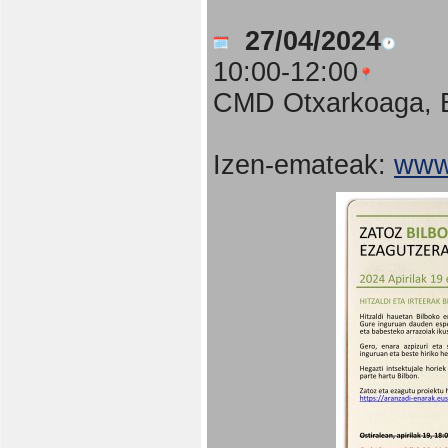
27/04/2024
10:00-12:00
CMD Otxarkoaga, B
Izen-emateak:
www.