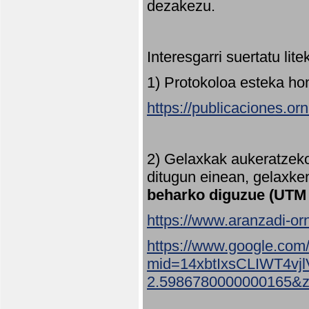
dezakezu.
Interesgarri suertatu lit
1) Protokoloa esteka ho
https://publicaciones.or
2) Gelaxkak aukeratzek
ditugun einean, gelaxke
beharko diguzue (UTM
https://www.aranzadi-orn
https://www.google.com
mid=14xbtIxsCLIWT4v
2.5986780000000165&