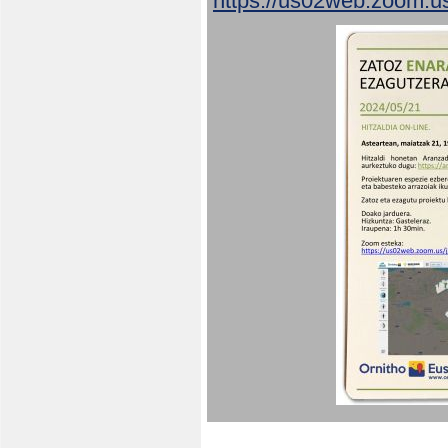
https://us02web.zoom.u