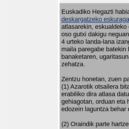
Euskadiko Hegazti habia
deskargatzeko eskuragar
atlasarekin, eskualdeko
oso gutxi dakigu neguan 
4 urteko landa-lana iza
maila paregabe batekin 
banaketaren, ugaritasun
zehatza.
Zentzu honetan, zuen pa
(1) Azarotik otsailera bi
erabiliko dira atlasa d
gehiagotan, orduan eta h
edozein laguntza behar 
(2) Oraindik parte hartz