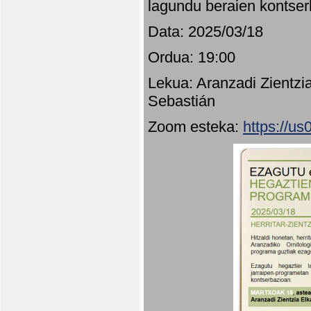
lagundu beraien kontser
Data: 2025/03/18
Ordua: 19:00
Lekua: Aranzadi Zientzi
Sebastián
Zoom esteka:
https://u