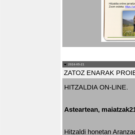
2024-05-21
ZATOZ ENARAK PROI
HITZALDIA ON-LINE.
Asteartean, maiatzak2
Hitzaldi honetan Aranza