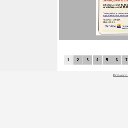
1
2
3
4
5
6
7
Biolovision