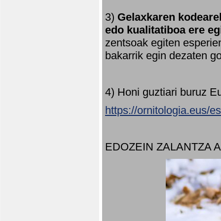
3)
Gelaxkaren kodearek
edo kualitatiboa ere e
zentsoak egiten esperien
bakarrik egin dezaten 
4) Honi guztiari buruz E
https://ornitologia.eus/
EDOZEIN ZALANTZA 