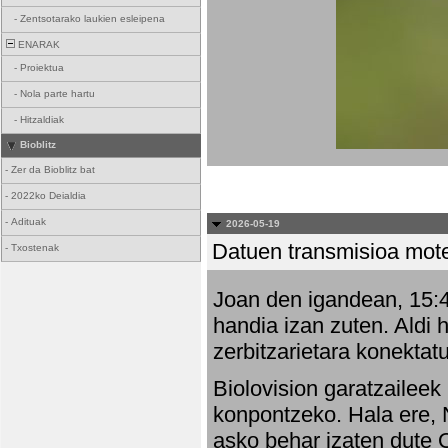
-
Zentsotarako laukien esleipena
ENARAK
-
Proiektua
-
Nola parte hartu
-
Hitzaldiak
Bioblitz
-
Zer da Bioblitz bat
-
2022ko Deialdia
-
Adituak
2026-05-19
Datuen transmisioa mot
-
Txostenak
Joan den igandean, 15:47
handia izan zuten. Aldi 
zerbitzarietara konektatu
Biolovision garatzaileek
konpontzeko. Hala ere, 
asko behar izaten dute 