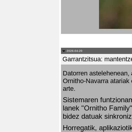
2026-04-20
Garrantzitsua: mantentze
Datorren astelehenean,
Ornitho-Navarra atariak 
arte.
Sistemaren funtziona
lanek "Ornitho Family"
bidez datuak sinkroniz
Horregatik, aplikaziot