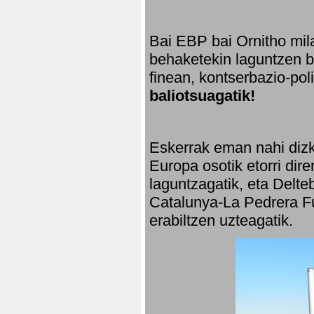
Bai EBP bai Ornitho mila
behaketekin laguntzen ba
finean, kontserbazio-po
baliotsuagatik!
Eskerrak eman nahi dizki
Europa osotik etorri dir
laguntzagatik, eta Delte
Catalunya-La Pedrera Fu
erabiltzen uzteagatik.