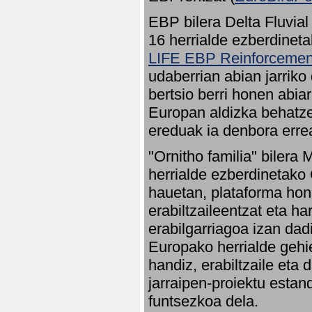
EBP bilera Delta Fluvial
16 herrialde ezberdineta
LIFE EBP Reinforcemen
udaberrian abian jarriko
bertsio berri honen abia
Europan aldizka behatze
ereduak ia denbora errea
"Ornitho familia" bilera 
herrialde ezberdinetako 
hauetan, plataforma hon
erabiltzaileentzat eta h
erabilgarriagoa izan dad
Europako herrialde gehie
handiz, erabiltzaile eta
jarraipen-proiektu estan
funtsezkoa dela.