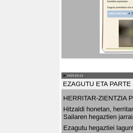
2025-03-13
EZAGUTU ETA PARTE
HERRITAR-ZIENTZIA
Hitzaldi honetan, herrit
Sailaren hegaztien jarr
Ezagutu hegaztiei lagun