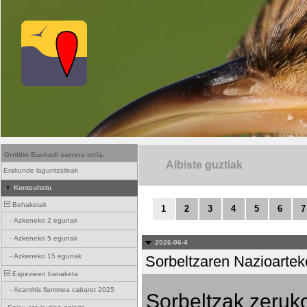
Ornitho Euskadi sarrera orria.
Albiste guztiak
Erakunde laguntzaileak
Kontsultatu
Behaketak
1
2
3
4
5
6
7
-
Azkeneko 2 egunak
-
Azkeneko 5 egunak
2026-06-4
-
Azkeneko 15 egunak
Sorbeltzaren Nazioartek
Espezieen banaketa
-
Acanthis flammea cabaret 2025
Sorbeltzak zeruko