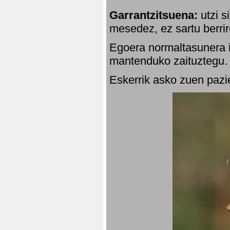
Garrantzitsuena:
utzi s
mesedez, ez sartu berrir
Egoera normaltasunera i
mantenduko zaituztegu. 
Eskerrik asko zuen pazie