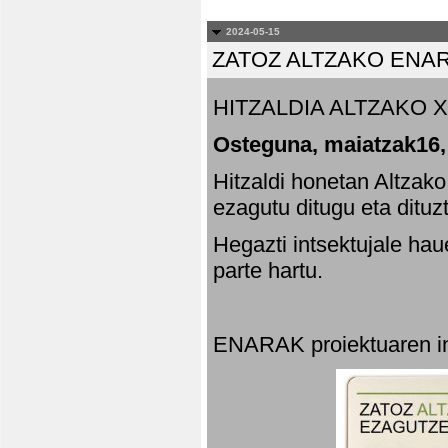
2024-05-15
ZATOZ ALTZAKO ENA
HITZALDIA ALTZAKO X
Osteguna, maiatzak16,
Hitzaldi honetan Altzak
ezagutu ditugu eta dituz
Hegazti intsektujale ha
parte hartu.
ENARAK proiektuaren in