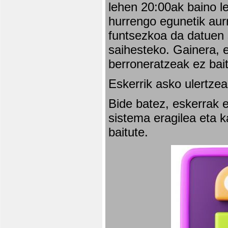
lehen 20:00ak baino l
hurrengo egunetik aurr
funtsezkoa da datuen 
saihesteko. Gainera, e
berroneratzeak ez bai
Eskerrik asko ulertzea
Bide batez, eskerrak e
sistema eragilea eta 
baitute.