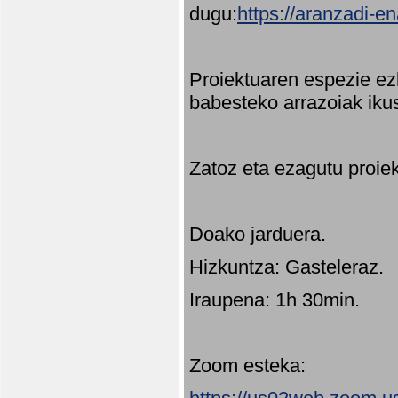
dugu:
https://aranzadi-e
Proiektuaren espezie ez
babesteko arrazoiak ikus
Zatoz eta ezagutu proie
Doako jarduera.
Hizkuntza: Gasteleraz.
Iraupena: 1h 30min.
Zoom esteka: