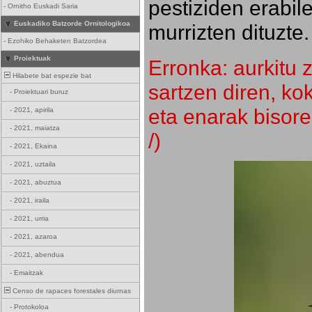
pestiziden erabil
-
Ornitho Euskadi Saria
Euskadiko Batzorde Ornitologikoa
murrizten dituzte.
-
Ezohiko Behaketen Batzordea
Proiektuak
Erronka: aurkitu z
Hilabete bat espezie bat
sartzen diren, k
-
Proiektuari buruz
eta enarak bisore
-
2021, apirila
-
2021, maiatza
/)
-
2021, Ekaina
-
2021, uztaila
-
2021, abuztua
-
2021, iraila
-
2021, urria
-
2021, azaroa
-
2021, abendua
-
Emaitzak
Censo de rapaces forestales diurnas
-
Protokoloa