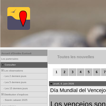
Accueil d'Ornitho Euskadi
Toutes les nouvelles
Les partenaires
Consulter
Les observations
1
2
3
4
5
6
7
-
Les 2 derniers jours
-
Les 5 derniers jours
jeudi, 4. juin 2026
-
Les 15 derniers jours
Día Mundial del Vencejo 
Distribution d'espèces
-
Sizerin cabaret 2025
Los vencejos son 