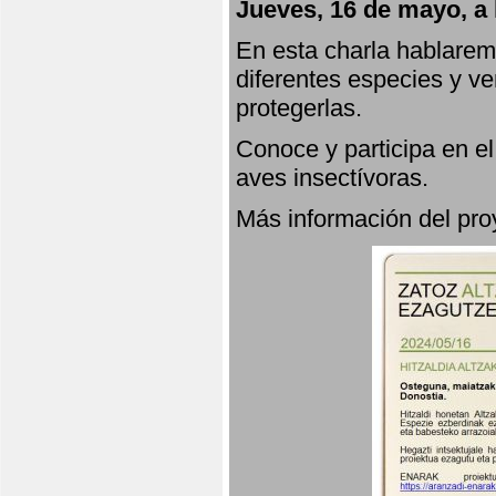
Jueves, 16 de mayo, a 
En esta charla hablarem
diferentes especies y v
protegerlas.
Conoce y participa en e
aves insectívoras.
Más información del p