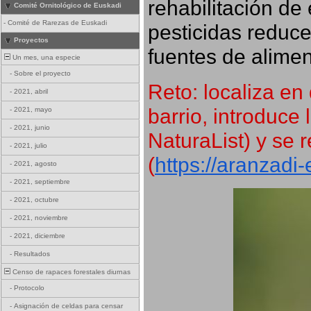
rehabilitación de 
Comité Ornitológico de Euskadi
-
Comité de Rarezas de Euskadi
pesticidas reduce
Proyectos
fuentes de alimen
Un mes, una especie
-
Sobre el proyecto
Reto: localiza en 
-
2021, abril
barrio, introduce 
-
2021, mayo
-
2021, junio
NaturaList) y se r
-
2021, julio
(
https://aranzadi
-
2021, agosto
-
2021, septiembre
-
2021, octubre
-
2021, noviembre
-
2021, diciembre
-
Resultados
Censo de rapaces forestales diurnas
-
Protocolo
-
Asignación de celdas para censar