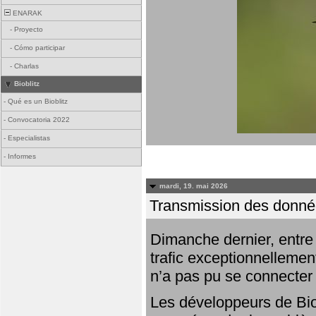
ENARAK
-
Proyecto
-
Cómo participar
-
Charlas
Bioblitz
-
Qué es un Bioblitz
-
Convocatoria 2022
-
Especialistas
-
Informes
mardi, 19. mai 2026
Transmission des donnée
Dimanche dernier, entre 
trafic exceptionnellemen
n’a pas pu se connecter
Les développeurs de Bio