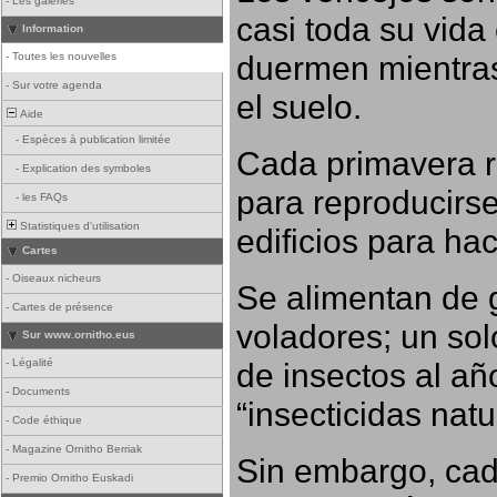
-
Les galeries
casi toda su vida
Information
duermen mientras
-
Toutes les nouvelles
-
Sur votre agenda
el suelo.
Aide
-
Espèces à publication limitée
Cada primavera r
-
Explication des symboles
para reproducirse,
-
les FAQs
Statistiques d'utilisation
edificios para ha
Cartes
-
Oiseaux nicheurs
Se alimentan de 
-
Cartes de présence
voladores; un so
Sur www.ornitho.eus
-
Légalité
de insectos al añ
-
Documents
“insecticidas nat
-
Code éthique
-
Magazine Ornitho Berriak
Sin embargo, cad
-
Premio Ornitho Euskadi