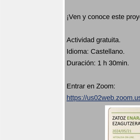
¡Ven y conoce este proy
Actividad gratuita.
Idioma: Castellano.
Duración: 1 h 30min.
Entrar en Zoom:
https://us02web.zoom.u