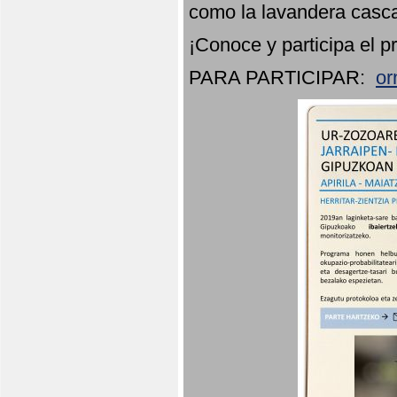
como la lavandera casca
¡Conoce y participa el p
PARA PARTICIPAR:
or