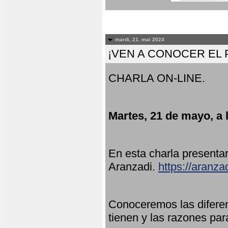
mardi, 21. mai 2024
¡VEN A CONOCER EL
CHARLA ON-LINE.
Martes, 21 de mayo, a 
En esta charla present
Aranzadi.
https://aranza
Conoceremos las diferen
tienen y las razones par