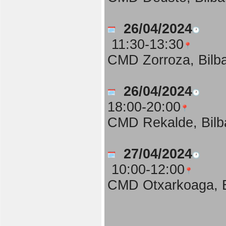
26/04/2024
11:30-13:30
CMD Zorroza, Bilb
26/04/2024
18:00-20:00
CMD Rekalde, Bilb
27/04/2024
10:00-12:00
CMD Otxarkoaga, B