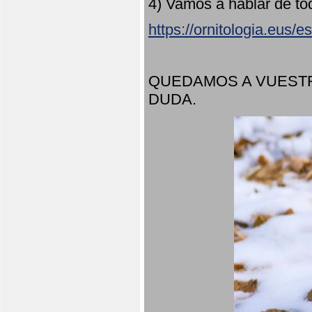
4) Vamos a hablar de to
https://ornitologia.eus/
QUEDAMOS A VUESTR
DUDA.