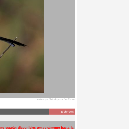
enviado por Olatz Aizpurua San Roman
technews
a no estarán disponibles temporalmente hasta la