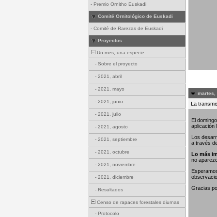
-
Premio Ornitho Euskadi
Comité Ornitológico de Euskadi
-
Comité de Rarezas de Euskadi
Proyectos
Un mes, una especie
-
Sobre el proyecto
-
2021, abril
-
2021, mayo
martes,
-
2021, junio
La transmis
-
2021, julio
El domingo
aplicación
-
2021, agosto
Los desarr
-
2021, septiembre
a través d
-
2021, octubre
Lo más im
no aparez
-
2021, noviembre
Esperamos 
observaci
-
2021, diciembre
Gracias po
-
Resultados
Censo de rapaces forestales diurnas
-
Protocolo