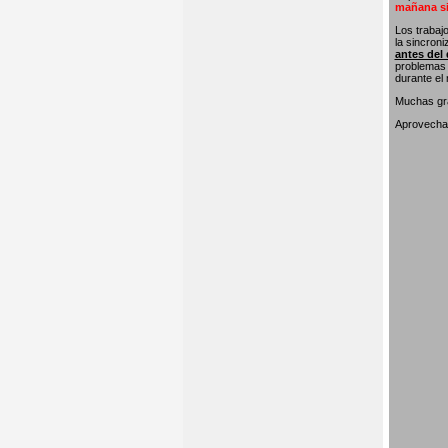
mañana si
Los trabaj
la sincron
antes del 
problemas 
durante el
Muchas gra
Aprovecham