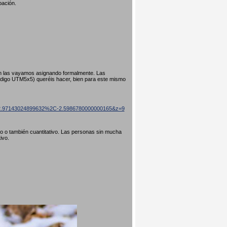
pación.
ún las vayamos asignando formalmente. Las
código UTM5x5) queréis hacer, bien para este mismo
=42.97143024899632%2C-2.5986780000000165&z=9
ivo o también cuantitativo. Las personas sin mucha
tivo.