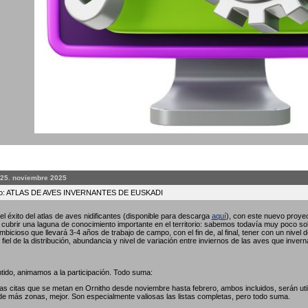
 25. noviembre 2025
to: ATLAS DE AVES INVERNANTES DE EUSKADI
l éxito del atlas de aves nidificantes (disponible para descarga
aquí
), con este nuevo proyec
ubrir una laguna de conocimiento importante en el territorio: sabemos todavía muy poco so
bicioso que llevará 3-4 años de trabajo de campo, con el fin de, al final, tener con un nivel 
fiel de la distribución, abundancia y nivel de variación entre inviernos de las aves que invern
tido, animamos a la participación. Todo suma:
las citas que se metan en Ornitho desde noviembre hasta febrero, ambos incluidos, serán util
de más zonas, mejor. Son especialmente valiosas las listas completas, pero todo suma.