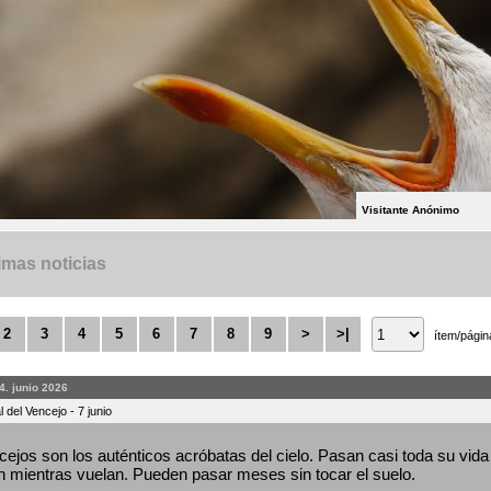
Visitante Anónimo
imas noticias
2
3
4
5
6
7
8
9
>
>|
ítem/págin
4. junio 2026
 del Vencejo - 7 junio
ejos son los auténticos acróbatas del cielo. Pasan casi toda su vida 
 mientras vuelan. Pueden pasar meses sin tocar el suelo.