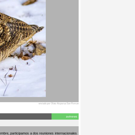
enviado por Olatz Aizpurua San Roman
avinews
embre, participamos a dos reuniones internacionales