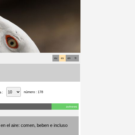
eu
es
en
fr
número : 178
a :
avinews
en el aire: comen, beben e incluso 