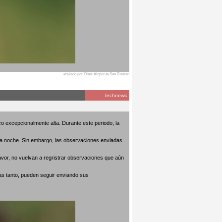
enviado por Olatz Aizpurua San Roman
technews
o excepcionalmente alta. Durante este periodo, la
 la noche. Sin embargo, las observaciones enviadas
avor, no vuelvan a regristrar observaciones que aún
as tanto, pueden seguir enviando sus