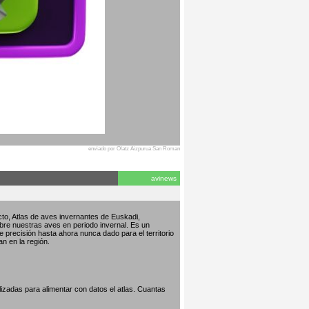
enviado por Olatz Aizpurua San Roman
avinews
to, Atlas de aves invernantes de Euskadi,
bre nuestras aves en periodo invernal. Es un
de precisión hasta ahora nunca dado para el territorio
an en la región.
izadas para alimentar con datos el atlas. Cuantas