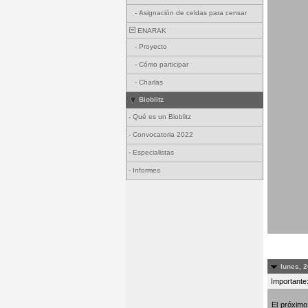
-
Asignación de celdas para censar
ENARAK
-
Proyecto
-
Cómo participar
-
Charlas
Bioblitz
-
Qué es un Bioblitz
-
Convocatoria 2022
-
Especialistas
-
Informes
lunes, 2
Importante:
El próxim