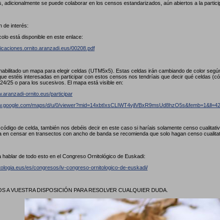
, adicionalmente se puede colaborar en los censos estandarizados, aún abiertos a la partici
 de interés:
colo está disponible en este enlace:
licaciones.ornito.aranzadi.eus/00208.pdf
abilitado un mapa para elegir celdas (UTM5x5). Estas celdas irán cambiando de color seg
ue estéis interesadas en participar con estos censos nos tendríais que decir qué celdas (
24/25 o para los sucesivos. El mapa está visible en:
.aranzadi-ornito.eus/participar
ww.google.com/maps/d/u/0/viewer?mid=14xbtIxsCLIWT4vjlVBxR9msUd8hzO5s&femb=1&ll
l código de celda, también nos debéis decir en este caso si haríais solamente censo cualitat
a en censar en transectos con ancho de banda se recomienda que solo hagan censo cualita
 hablar de todo esto en el Congreso Ornitológico de Euskadi:
itologia.eus/es/congresos/iv-congreso-ornitologico-de-euskadi/
 A VUESTRA DISPOSICIÓN PARA RESOLVER CUALQUIER DUDA.