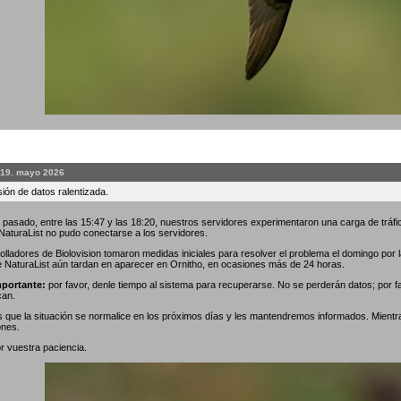
 19. mayo 2026
ión de datos ralentizada.
 pasado, entre las 15:47 y las 18:20, nuestros servidores experimentaron una carga de tráfic
 NaturaList no pudo conectarse a los servidores.
olladores de Biolovision tomaron medidas iniciales para resolver el problema el domingo por
e NaturaList aún tardan en aparecer en Ornitho, en ocasiones más de 24 horas.
portante:
por favor, denle tiempo al sistema para recuperarse. No se perderán datos; por f
can.
que la situación se normalice en los próximos días y les mantendremos informados. Mientr
ones.
r vuestra paciencia.