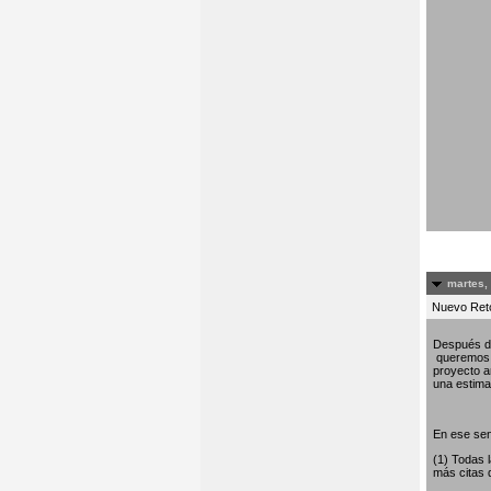
martes,
Nuevo Re
Después de
queremos c
proyecto am
una estima 
En ese sen
(1) Todas 
más citas 