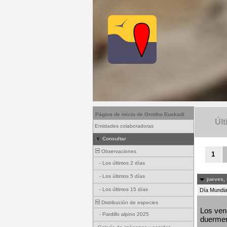
Página de inicio de Ornitho Euskadi
Últ
Entidades colaboradoras
Consultar
Observaciones
1
-
Los últimos 2 días
-
Los últimos 5 días
jueves, 
-
Los últimos 15 días
Día Mundial
Distribución de especies
Los venc
-
Pardillo alpino 2025
duermen