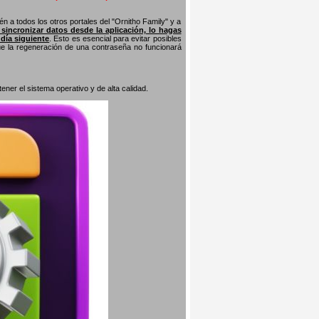
n a todos los otros portales del "Ornitho Family" y a
s sincronizar datos desde la aplicación, lo hagas
 día siguiente
. Esto es esencial para evitar posibles
que la regeneración de una contraseña no funcionará
er el sistema operativo y de alta calidad.