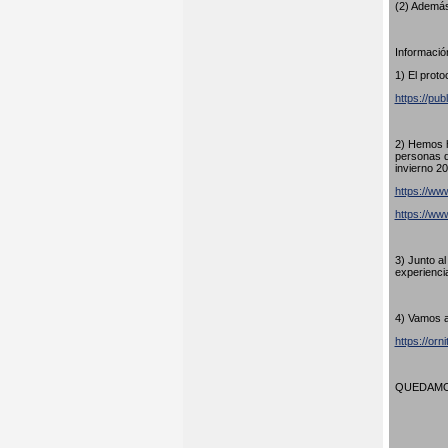
(2) Además
Información
1) El proto
https://pub
2) Hemos h
personas q
invierno 20
https://www
https://w
3) Junto a
experienci
4) Vamos a
https://orn
QUEDAMOS