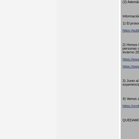
(2) Además
Información
1) El proto
https://pub
2) Hemos h
personas q
invierno 20
https://www
https://w
3) Junto a
experienci
4) Vamos a
https://orn
QUEDAMOS