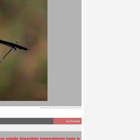
enviado por Olatz Aizpurua San Roman
technews
a no estarán disponibles temporalmente hasta la