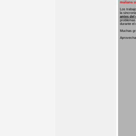
mañana si
Los trabaj
la sincron
antes del 
problemas 
durante el
Muchas gra
Aprovecham