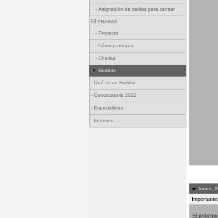
-
Asignación de celdas para censar
ENARAK
-
Proyecto
-
Cómo participar
-
Charlas
Bioblitz
-
Qué es un Bioblitz
-
Convocatoria 2022
-
Especialistas
-
Informes
lunes, 2
Importante:
El próxim