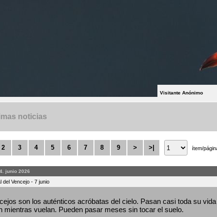
Visitante Anónimo
imas noticias
2
3
4
5
6
7
8
9
>
>|
ítem/págin
4. junio 2026
 del Vencejo - 7 junio
ejos son los auténticos acróbatas del cielo. Pasan casi toda su vida 
 mientras vuelan. Pueden pasar meses sin tocar el suelo.