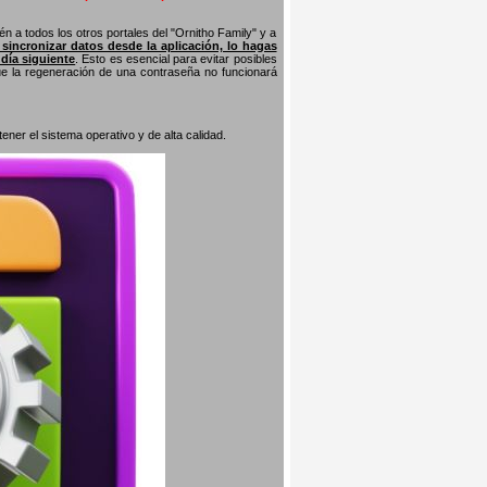
n a todos los otros portales del "Ornitho Family" y a
s sincronizar datos desde la aplicación, lo hagas
 día siguiente
. Esto es esencial para evitar posibles
que la regeneración de una contraseña no funcionará
er el sistema operativo y de alta calidad.