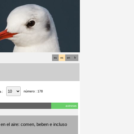
eu
es
en
fr
número : 178
a :
avinews
en el aire: comen, beben e incluso 