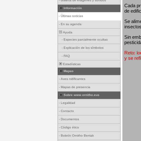
-
Galería de imágenes y sonidos
Cada pri
Información
de edifi
-
Últimas noticias
Se alim
-
En su agenda
insectos
Ayuda
Sin emba
-
Especies parcialmente ocultas
pesticid
-
Explicación de los símbolos
Reto: lo
-
FAQ
y se ref
Estadísticas
Mapas
-
Aves nidificantes
-
Mapas de presencia
Sobre www.ornitho.eus
-
Legalidad
-
Contacto
-
Documentos
-
Código ético
-
Boletín Ornitho Berriak