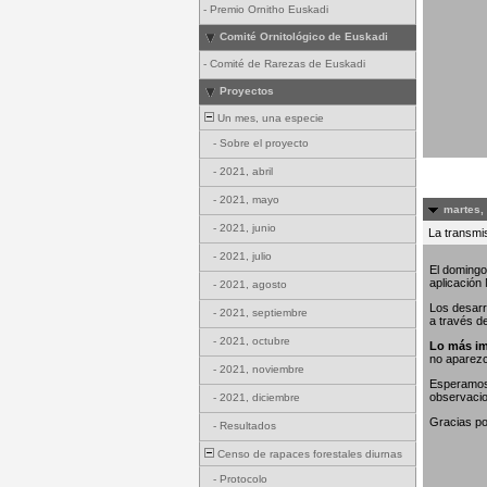
-
Premio Ornitho Euskadi
Comité Ornitológico de Euskadi
-
Comité de Rarezas de Euskadi
Proyectos
Un mes, una especie
-
Sobre el proyecto
-
2021, abril
-
2021, mayo
martes,
-
2021, junio
La transmis
-
2021, julio
El domingo
aplicación
-
2021, agosto
Los desarr
-
2021, septiembre
a través d
-
2021, octubre
Lo más im
no aparez
-
2021, noviembre
Esperamos 
observaci
-
2021, diciembre
Gracias po
-
Resultados
Censo de rapaces forestales diurnas
-
Protocolo