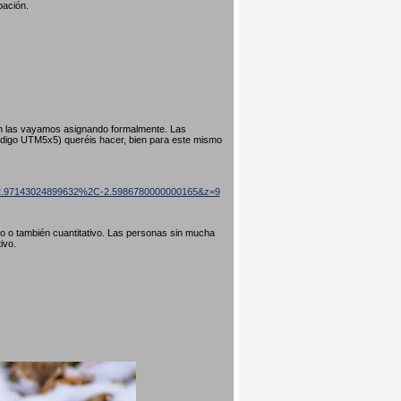
pación.
ún las vayamos asignando formalmente. Las
código UTM5x5) queréis hacer, bien para este mismo
=42.97143024899632%2C-2.5986780000000165&z=9
ivo o también cuantitativo. Las personas sin mucha
tivo.