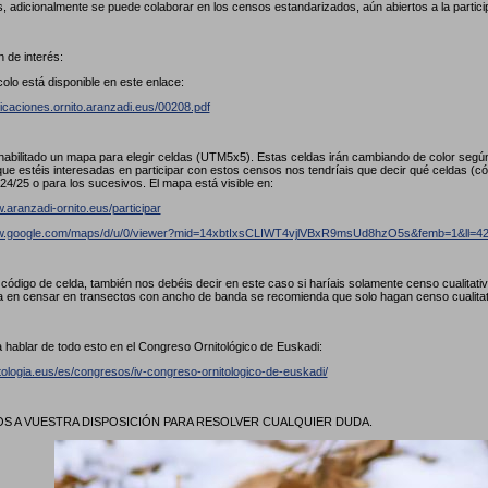
, adicionalmente se puede colaborar en los censos estandarizados, aún abiertos a la partici
 de interés:
colo está disponible en este enlace:
licaciones.ornito.aranzadi.eus/00208.pdf
abilitado un mapa para elegir celdas (UTM5x5). Estas celdas irán cambiando de color seg
ue estéis interesadas en participar con estos censos nos tendríais que decir qué celdas (
24/25 o para los sucesivos. El mapa está visible en:
.aranzadi-ornito.eus/participar
ww.google.com/maps/d/u/0/viewer?mid=14xbtIxsCLIWT4vjlVBxR9msUd8hzO5s&femb=1&ll
l código de celda, también nos debéis decir en este caso si haríais solamente censo cualitat
a en censar en transectos con ancho de banda se recomienda que solo hagan censo cualita
 hablar de todo esto en el Congreso Ornitológico de Euskadi:
itologia.eus/es/congresos/iv-congreso-ornitologico-de-euskadi/
 A VUESTRA DISPOSICIÓN PARA RESOLVER CUALQUIER DUDA.