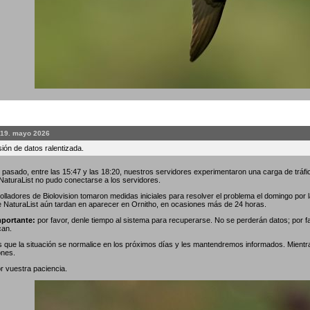
 19. mayo 2026
ión de datos ralentizada.
 pasado, entre las 15:47 y las 18:20, nuestros servidores experimentaron una carga de tráfic
 NaturaList no pudo conectarse a los servidores.
olladores de Biolovision tomaron medidas iniciales para resolver el problema el domingo por
e NaturaList aún tardan en aparecer en Ornitho, en ocasiones más de 24 horas.
portante:
por favor, denle tiempo al sistema para recuperarse. No se perderán datos; por f
can.
que la situación se normalice en los próximos días y les mantendremos informados. Mientr
ones.
r vuestra paciencia.