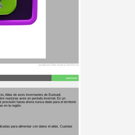
enviado por Olatz Aizpurua San Roman
avinews
to, Atlas de aves invernantes de Euskadi,
bre nuestras aves en periodo invernal. Es un
de precisión hasta ahora nunca dado para el territorio
an en la región.
izadas para alimentar con datos el atlas. Cuantas