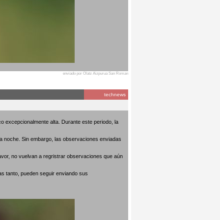
enviado por Olatz Aizpurua San Roman
technews
o excepcionalmente alta. Durante este periodo, la
 la noche. Sin embargo, las observaciones enviadas
avor, no vuelvan a regristrar observaciones que aún
as tanto, pueden seguir enviando sus