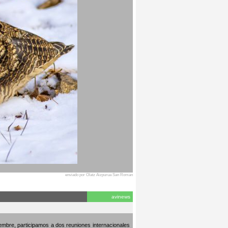
enviado por Olatz Aizpurua San Roman
avinews
embre, participamos a dos reuniones internacionales