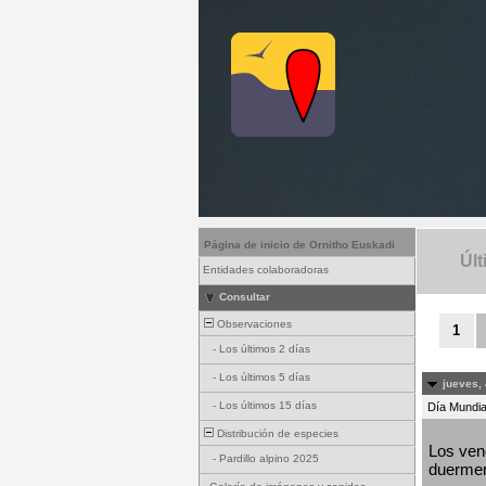
Página de inicio de Ornitho Euskadi
Últ
Entidades colaboradoras
Consultar
Observaciones
1
-
Los últimos 2 días
-
Los últimos 5 días
jueves, 
-
Los últimos 15 días
Día Mundial
Distribución de especies
Los venc
-
Pardillo alpino 2025
duermen