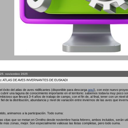
 25. noviembre 2025
to: ATLAS DE AVES INVERNANTES DE EUSKADI
l éxito del atlas de aves nidificantes (disponible para descarga
aquí
), con este nuevo proyec
ubrir una laguna de conocimiento importante en el territorio: sabemos todavía muy poco so
bicioso que llevará 3-4 años de trabajo de campo, con el fin de, al final, tener con un nivel 
fiel de la distribución, abundancia y nivel de variación entre inviernos de las aves que invern
tido, animamos a la participación. Todo suma:
las citas que se metan en Ornitho desde noviembre hasta febrero, ambos incluidos, serán util
de más zonas, mejor. Son especialmente valiosas las listas completas, pero todo suma.