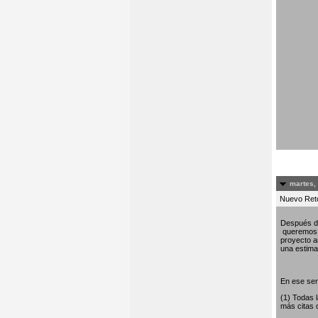
martes,
Nuevo Re
Después de
queremos c
proyecto am
una estima 
En ese sen
(1) Todas 
más citas 