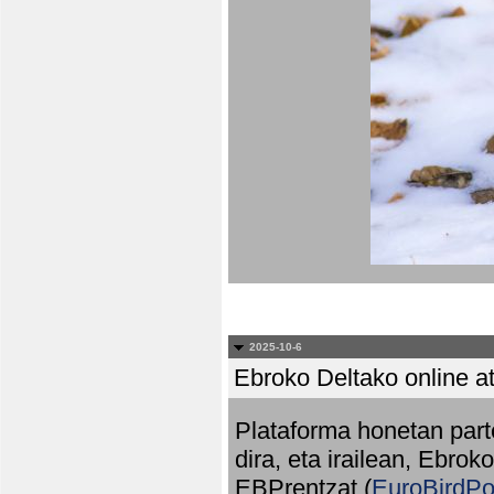
2025-10-6
Ebroko Deltako online at
Plataforma honetan part
dira, eta irailean, Ebrok
EBPrentzat (
EuroBirdPo