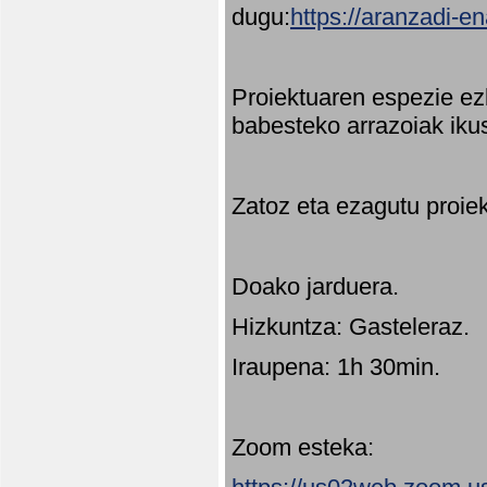
dugu:
https://aranzadi-e
Proiektuaren espezie ez
babesteko arrazoiak ikus
Zatoz eta ezagutu proie
Doako jarduera.
Hizkuntza: Gasteleraz.
Iraupena: 1h 30min.
Zoom esteka: