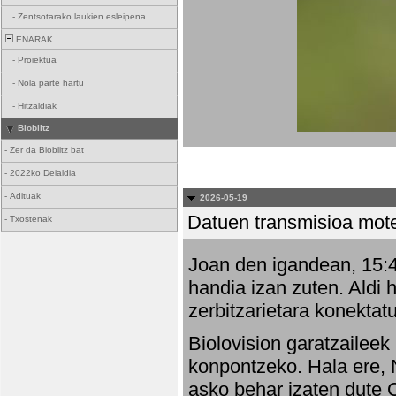
-
Zentsotarako laukien esleipena
ENARAK
-
Proiektua
-
Nola parte hartu
-
Hitzaldiak
Bioblitz
-
Zer da Bioblitz bat
-
2022ko Deialdia
-
Adituak
2026-05-19
Datuen transmisioa mot
-
Txostenak
Joan den igandean, 15:47
handia izan zuten. Aldi 
zerbitzarietara konektatu
Biolovision garatzaileek
konpontzeko. Hala ere, 
asko behar izaten dute 