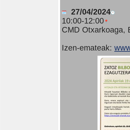
27/04/2024
10:00-12:00
CMD Otxarkoaga, B
Izen-emateak:
www.