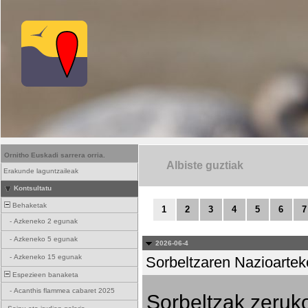
Ornitho Euskadi sarrera orria.
Albiste guztiak
Erakunde laguntzaileak
Kontsultatu
Behaketak
1
2
3
4
5
6
7
-
Azkeneko 2 egunak
-
Azkeneko 5 egunak
2026-06-4
-
Azkeneko 15 egunak
Sorbeltzaren Nazioartek
Espezieen banaketa
-
Acanthis flammea cabaret 2025
Sorbeltzak zeruko