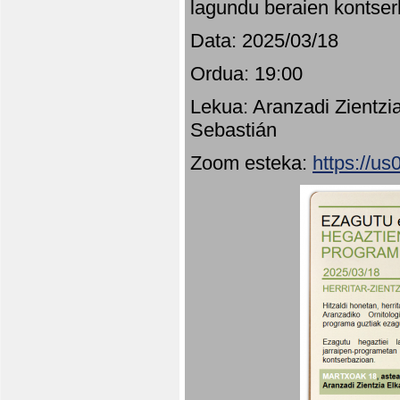
lagundu beraien kontser
Data: 2025/03/18
Ordua: 19:00
Lekua: Aranzadi Zientzi
Sebastián
Zoom esteka:
https://u