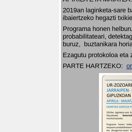
2019an laginketa-sare b
ibaiertzeko hegazti txik
Programa honen helburu
probabilitateari, detekta
buruz, buztanikara hori
Ezagutu protokoloa eta 
PARTE HARTZEKO:
o