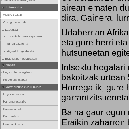
-
Soinu eta irudien galeria
airean ematen dut
Informazioa
dira. Gainera, lu
-
Albiste guztiak
-
Zure gai-zerrendan
Udaberrian Afrikat
Laguntza
-
Erdi ezkutaturiko espezieak
eta gure herri eta 
-
Ikurren azalpena
hutsuneetan egite
-
FAQ (ohiko galderak)
Erabileraren estatistikak
Intsektu hegalari 
Mapak
-
Hegazti habia-egileak
bakoitzak urtean 
-
Presentzia mapak
Horregatik, gure h
www.ornitho.eus-ri buruz
-
Legezkotasuna
garrantzitsueneta
-
Harremanetarako
Baina gaur egun 
-
Dokumentuak
-
Kode etikoa
Eraikin zaharren b
-
Ornitho Berriak