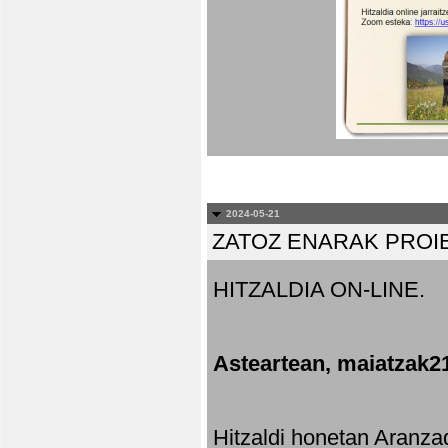
2024-05-21
ZATOZ ENARAK PROI
HITZALDIA ON-LINE.
Asteartean, maiatzak2
Hitzaldi honetan Aranza