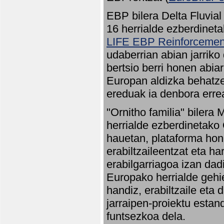
EBP bilera Delta Fluvial
16 herrialde ezberdineta
LIFE EBP Reinforcemen
udaberrian abian jarriko
bertsio berri honen abia
Europan aldizka behatze
ereduak ia denbora errea
"Ornitho familia" bilera 
herrialde ezberdinetako 
hauetan, plataforma hon
erabiltzaileentzat eta h
erabilgarriagoa izan dad
Europako herrialde gehie
handiz, erabiltzaile eta
jarraipen-proiektu estan
funtsezkoa dela.