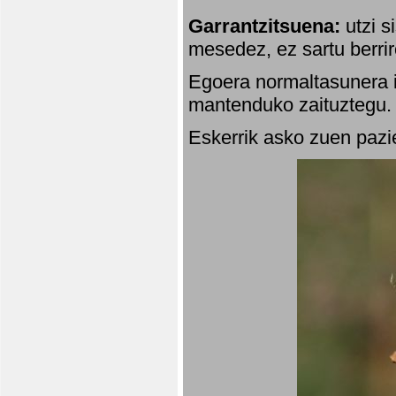
Garrantzitsuena:
utzi s
mesedez, ez sartu berrir
Egoera normaltasunera i
mantenduko zaituztegu. 
Eskerrik asko zuen pazie