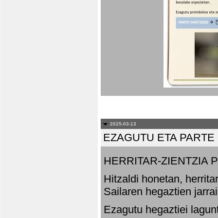
2025-03-13
EZAGUTU ETA PARTE
HERRITAR-ZIENTZIA
Hitzaldi honetan, herrit
Sailaren hegaztien jarr
Ezagutu hegaztiei lagun