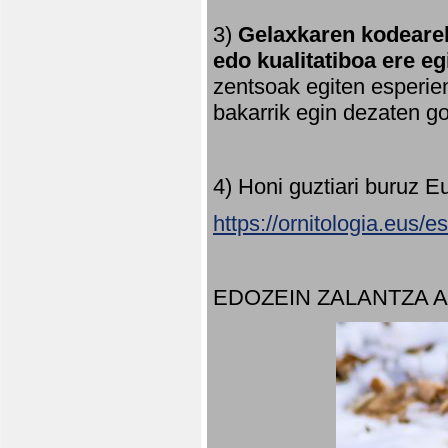
3)
Gelaxkaren kodearek
edo kualitatiboa ere e
zentsoak egiten esperien
bakarrik egin dezaten 
4) Honi guztiari buruz E
https://ornitologia.eus/
EDOZEIN ZALANTZA 