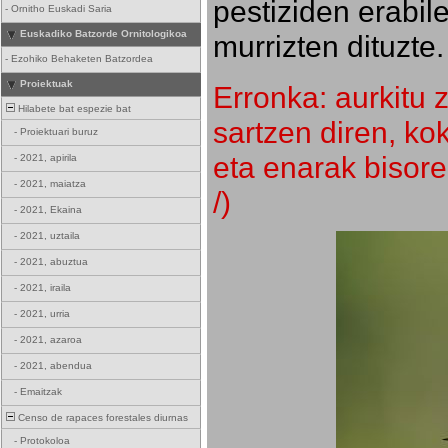
pestiziden erabil
-
Ornitho Euskadi Saria
Euskadiko Batzorde Ornitologikoa
murrizten dituzte.
-
Ezohiko Behaketen Batzordea
Proiektuak
Erronka: aurkitu z
Hilabete bat espezie bat
sartzen diren, k
-
Proiektuari buruz
eta enarak bisore
-
2021, apirila
-
2021, maiatza
/)
-
2021, Ekaina
-
2021, uztaila
-
2021, abuztua
-
2021, iraila
-
2021, urria
-
2021, azaroa
-
2021, abendua
-
Emaitzak
Censo de rapaces forestales diurnas
-
Protokoloa