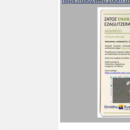
https://us02web.zoom.u