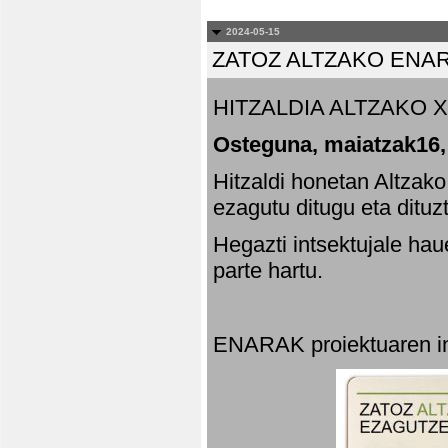
2024-05-15
ZATOZ ALTZAKO ENA
HITZALDIA ALTZAKO X
Osteguna, maiatzak16,
Hitzaldi honetan Altzak
ezagutu ditugu eta dituz
Hegazti intsektujale ha
parte hartu.
ENARAK proiektuaren in