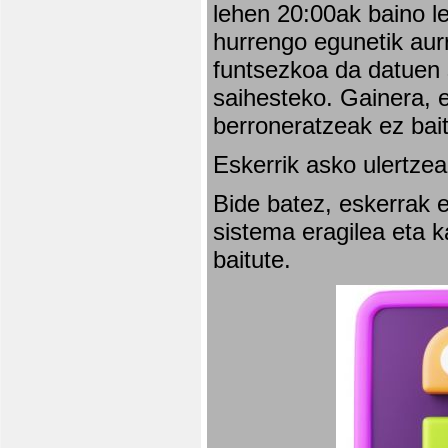
lehen 20:00ak baino l
hurrengo egunetik aurr
funtsezkoa da datuen 
saihesteko. Gainera, e
berroneratzeak ez bai
Eskerrik asko ulertzea
Bide batez, eskerrak e
sistema eragilea eta 
baitute.