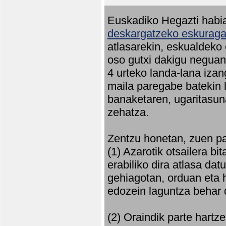
Euskadiko Hegazti habia
deskargatzeko eskuragar
atlasarekin, eskualdeko
oso gutxi dakigu neguan 
4 urteko landa-lana iza
maila paregabe batekin 
banaketaren, ugaritasun
zehatza.
Zentzu honetan, zuen pa
(1) Azarotik otsailera bi
erabiliko dira atlasa d
gehiagotan, orduan eta h
edozein laguntza behar 
(2) Oraindik parte hartz