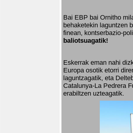
Bai EBP bai Ornitho mila
behaketekin laguntzen ba
finean, kontserbazio-po
baliotsuagatik!
Eskerrak eman nahi dizki
Europa osotik etorri dir
laguntzagatik, eta Delte
Catalunya-La Pedrera Fu
erabiltzen uzteagatik.