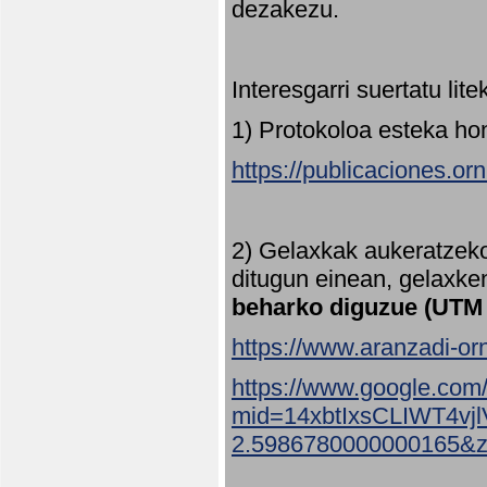
dezakezu.
Interesgarri suertatu lit
1) Protokoloa esteka ho
https://publicaciones.or
2) Gelaxkak aukeratzek
ditugun einean, gelaxke
beharko diguzue (UTM
https://www.aranzadi-orn
https://www.google.com
mid=14xbtIxsCLIWT4v
2.5986780000000165&