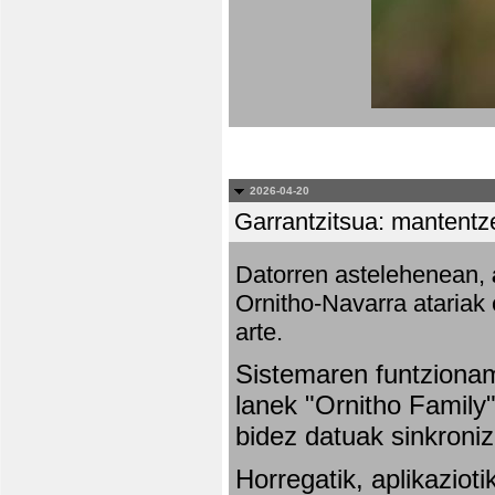
2026-04-20
Garrantzitsua: mantentze
Datorren astelehenean,
Ornitho-Navarra atariak 
arte.
Sistemaren funtziona
lanek "Ornitho Family"
bidez datuak sinkroniz
Horregatik, aplikaziot