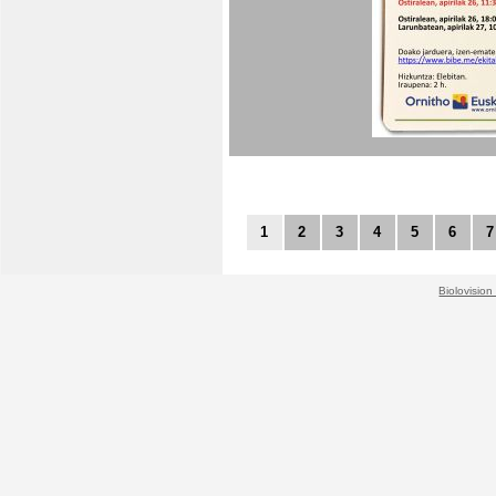
1
2
3
4
5
6
7
Biolovision