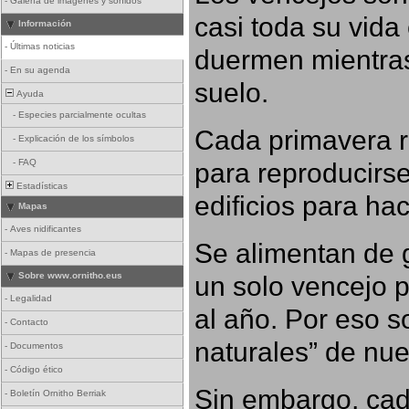
-
Galería de imágenes y sonidos
casi toda su vida
Información
-
Últimas noticias
duermen mientras
-
En su agenda
suelo.
Ayuda
-
Especies parcialmente ocultas
Cada primavera r
-
Explicación de los símbolos
para reproducirse,
-
FAQ
Estadísticas
edificios para ha
Mapas
-
Aves nidificantes
Se alimentan de g
-
Mapas de presencia
un solo vencejo 
Sobre www.ornitho.eus
-
Legalidad
al año. Por eso s
-
Contacto
naturales” de nue
-
Documentos
-
Código ético
Sin embargo, cad
-
Boletín Ornitho Berriak