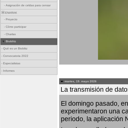
-
Asignación de celdas para censar
ENARAK
-
Proyecto
-
Cómo participar
-
Charlas
Bioblitz
-
Qué es un Bioblitz
-
Convocatoria 2022
-
Especialistas
-
Informes
martes, 19. mayo 2026
La transmisión de dato
El domingo pasado, ent
experimentaron una car
periodo, la aplicación