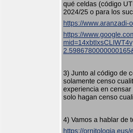
qué celdas (código UT
2024/25 o para los suc
https://www.aranzadi-or
https://www.google.co
mid=14xbtIxsCLIWT4
2.5986780000000165
3) Junto al código de c
solamente censo cualit
experiencia en censar
solo hagan censo cuali
4) Vamos a hablar de t
https://ornitologia.eu