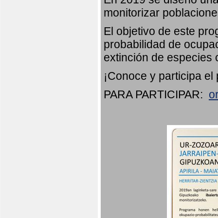
monitorizar poblacion
El objetivo de este pr
probabilidad de ocupac
extinción de especies 
¡Conoce y participa el
PARA PARTICIPAR:
o