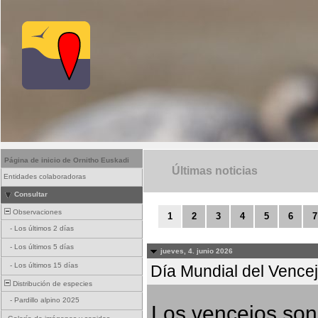
Página de inicio de Ornitho Euskadi
Últimas noticias
Entidades colaboradoras
Consultar
Observaciones
1
2
3
4
5
6
7
-
Los últimos 2 días
-
Los últimos 5 días
jueves, 4. junio 2026
-
Los últimos 15 días
Día Mundial del Vencejo
Distribución de especies
-
Pardillo alpino 2025
Los vencejos son 