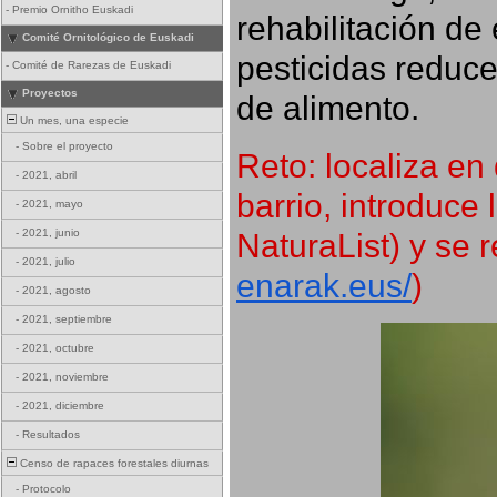
-
Premio Ornitho Euskadi
rehabilitación de 
Comité Ornitológico de Euskadi
pesticidas reduce
-
Comité de Rarezas de Euskadi
Proyectos
de alimento.
Un mes, una especie
-
Sobre el proyecto
Reto: localiza en 
-
2021, abril
barrio, introduce 
-
2021, mayo
NaturaList) y se r
-
2021, junio
-
2021, julio
enarak.eus/
)
-
2021, agosto
-
2021, septiembre
-
2021, octubre
-
2021, noviembre
-
2021, diciembre
-
Resultados
Censo de rapaces forestales diurnas
-
Protocolo