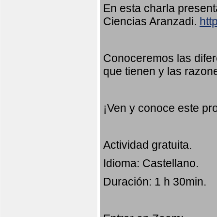
En esta charla presen
Ciencias Aranzadi.
htt
Conoceremos las difer
que tienen y las razon
¡Ven y conoce este pr
Actividad gratuita.
Idioma: Castellano.
Duración: 1 h 30min.