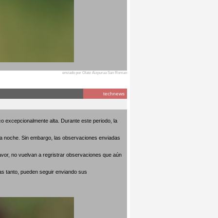
enviado por Olatz Aizpurua San Roman
technews
o excepcionalmente alta. Durante este periodo, la
 la noche. Sin embargo, las observaciones enviadas
avor, no vuelvan a regristrar observaciones que aún
as tanto, pueden seguir enviando sus