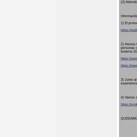
(2) Además
Información
1) El proto
https://pub
2) Hemos h
personas q
invierno 20
https://www
https://w
3) Junto a
experienci
4) Vamos a
https://orn
QUEDAMOS