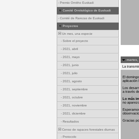
-
Premio Ornitho Euskadi
Comité Ornitológico de Euskadi
-
Comité de Rarezas de Euskadi
Proyectos
Un mes, una especie
-
Sobre el proyecto
-
2021, abril
-
2021, mayo
martes,
-
2021, junio
La transmis
-
2021, julio
El domingo
aplicación
-
2021, agosto
Los desarr
-
2021, septiembre
a través d
-
2021, octubre
Lo más im
no aparez
-
2021, noviembre
Esperamos 
observaci
-
2021, diciembre
Gracias po
-
Resultados
Censo de rapaces forestales diurnas
-
Protocolo