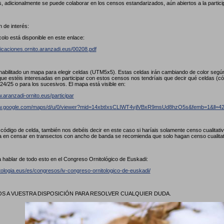
, adicionalmente se puede colaborar en los censos estandarizados, aún abiertos a la partici
 de interés:
colo está disponible en este enlace:
licaciones.ornito.aranzadi.eus/00208.pdf
abilitado un mapa para elegir celdas (UTM5x5). Estas celdas irán cambiando de color seg
ue estéis interesadas en participar con estos censos nos tendríais que decir qué celdas (
24/25 o para los sucesivos. El mapa está visible en:
.aranzadi-ornito.eus/participar
ww.google.com/maps/d/u/0/viewer?mid=14xbtIxsCLIWT4vjlVBxR9msUd8hzO5s&femb=1&ll
l código de celda, también nos debéis decir en este caso si haríais solamente censo cualitat
a en censar en transectos con ancho de banda se recomienda que solo hagan censo cualita
 hablar de todo esto en el Congreso Ornitológico de Euskadi:
itologia.eus/es/congresos/iv-congreso-ornitologico-de-euskadi/
 A VUESTRA DISPOSICIÓN PARA RESOLVER CUALQUIER DUDA.