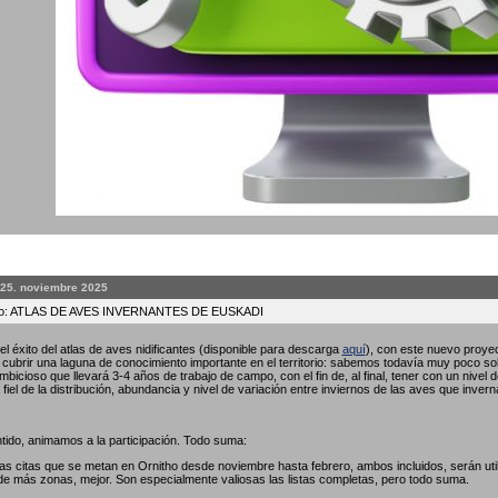
 25. noviembre 2025
to: ATLAS DE AVES INVERNANTES DE EUSKADI
l éxito del atlas de aves nidificantes (disponible para descarga
aquí
), con este nuevo proyec
ubrir una laguna de conocimiento importante en el territorio: sabemos todavía muy poco so
bicioso que llevará 3-4 años de trabajo de campo, con el fin de, al final, tener con un nivel 
fiel de la distribución, abundancia y nivel de variación entre inviernos de las aves que invern
tido, animamos a la participación. Todo suma:
las citas que se metan en Ornitho desde noviembre hasta febrero, ambos incluidos, serán util
de más zonas, mejor. Son especialmente valiosas las listas completas, pero todo suma.