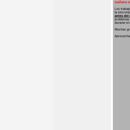
mañana si
Los trabaj
la sincron
antes del 
problemas 
durante el
Muchas gra
Aprovecham