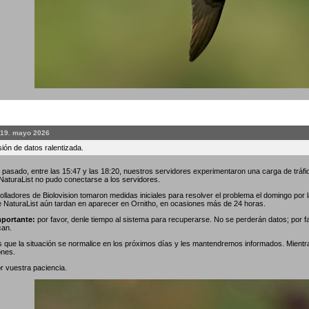
 19. mayo 2026
ión de datos ralentizada.
 pasado, entre las 15:47 y las 18:20, nuestros servidores experimentaron una carga de tráfic
 NaturaList no pudo conectarse a los servidores.
olladores de Biolovision tomaron medidas iniciales para resolver el problema el domingo por
e NaturaList aún tardan en aparecer en Ornitho, en ocasiones más de 24 horas.
portante:
por favor, denle tiempo al sistema para recuperarse. No se perderán datos; por f
can.
que la situación se normalice en los próximos días y les mantendremos informados. Mientr
ones.
r vuestra paciencia.