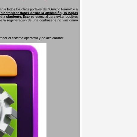
n a todos los otros portales del "Ornitho Family" y a
s sincronizar datos desde la aplicación, lo hagas
 día siguiente
. Esto es esencial para evitar posibles
que la regeneración de una contraseña no funcionará
er el sistema operativo y de alta calidad.