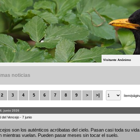
Visitante Anónimo
imas noticias
2
3
4
5
6
7
8
9
>
>|
ítem/págin
4. junio 2026
 del Vencejo - 7 junio
ejos son los auténticos acróbatas del cielo. Pasan casi toda su vida 
 mientras vuelan. Pueden pasar meses sin tocar el suelo.