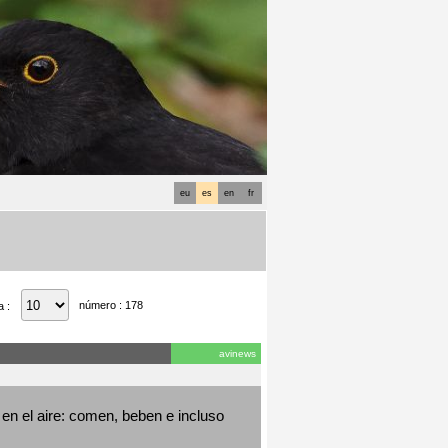
eu
es
en
fr
número : 178
a :
avinews
en el aire: comen, beben e incluso 