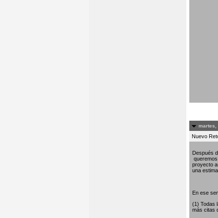
martes,
Nuevo Re
Después de
queremos c
proyecto am
una estima 
En ese sen
(1) Todas 
más citas 