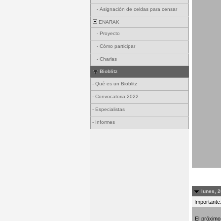
-
Asignación de celdas para censar
ENARAK
-
Proyecto
-
Cómo participar
-
Charlas
Bioblitz
-
Qué es un Bioblitz
-
Convocatoria 2022
-
Especialistas
-
Informes
lunes, 2
Importante:
El próxim