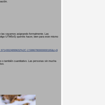
pación.
ún las vayamos asignando formalmente. Las
código UTM5x5) queréis hacer, bien para este mismo
=42.97143024899632%2C-2.5986780000000165&z=9
ivo o también cuantitativo. Las personas sin mucha
tivo.