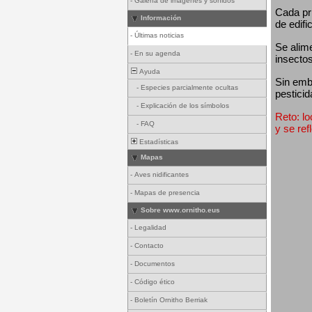
-
Galería de imágenes y sonidos
Cada pri
Información
de edifi
-
Últimas noticias
Se alim
-
En su agenda
insectos
Ayuda
Sin emba
-
Especies parcialmente ocultas
pesticid
-
Explicación de los símbolos
Reto: lo
-
FAQ
y se ref
Estadísticas
Mapas
-
Aves nidificantes
-
Mapas de presencia
Sobre www.ornitho.eus
-
Legalidad
-
Contacto
-
Documentos
-
Código ético
-
Boletín Ornitho Berriak