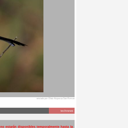
enviado por Olatz Aizpurua San Roman
technews
a no estarán disponibles temporalmente hasta la