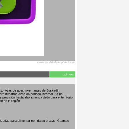
enviado por Olatz Aizpurua San Roman
avinews
to, Atlas de aves invernantes de Euskadi,
bre nuestras aves en periodo invernal. Es un
de precisión hasta ahora nunca dado para el territorio
an en la región.
izadas para alimentar con datos el atlas. Cuantas