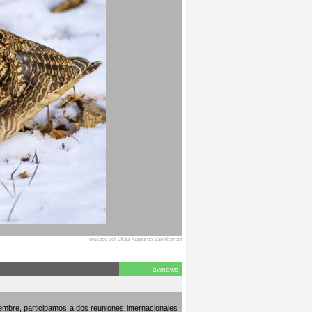
enviado por Olatz Aizpurua San Roman
avinews
embre, participamos a dos reuniones internacionales