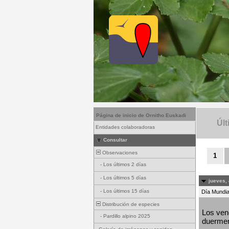
Página de inicio de Ornitho Euskadi
Últ
Entidades colaboradoras
Consultar
Observaciones
1
-
Los últimos 2 días
-
Los últimos 5 días
jueves, 
-
Los últimos 15 días
Día Mundial
Distribución de especies
Los venc
-
Pardillo alpino 2025
duermen