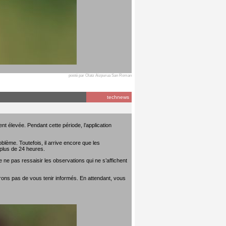
posté par Olatz Aizpurua San Roman
technews
t élevée. Pendant cette période, l’application
lème. Toutefois, il arrive encore que les
plus de 24 heures.
 ne pas ressaisir les observations qui ne s’affichent
rons pas de vous tenir informés. En attendant, vous