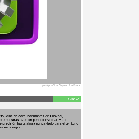
posté par Olatz Aizpurua San Roman
avinews
to, Atlas de aves invernantes de Euskadi,
bre nuestras aves en periodo invernal. Es un
de precisión hasta ahora nunca dado para el territorio
an en la región.