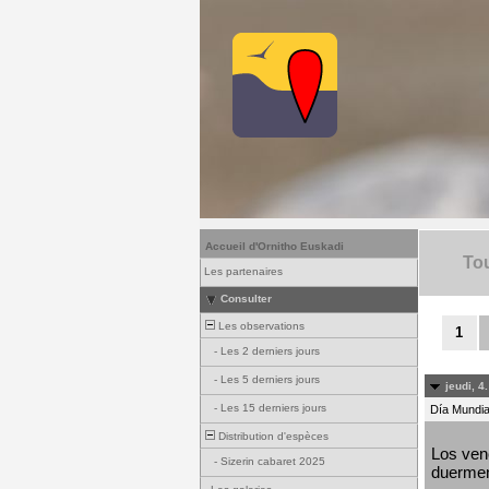
Accueil d'Ornitho Euskadi
Tou
Les partenaires
Consulter
Les observations
1
-
Les 2 derniers jours
-
Les 5 derniers jours
jeudi, 4
-
Les 15 derniers jours
Día Mundial
Distribution d'espèces
Los venc
-
Sizerin cabaret 2025
duermen