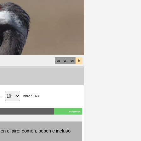
eu
es
en
fr
nbre : 163
 :
avinews
en el aire: comen, beben e incluso 