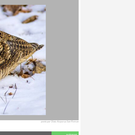
posté par Olatz Aizpurua San Roman
avinews