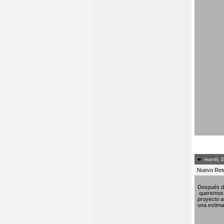
mardi, 
Nuevo Re
Después de
queremos c
proyecto am
una estima 