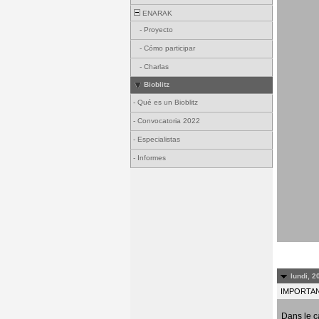
ENARAK
-
Proyecto
-
Cómo participar
-
Charlas
Bioblitz
-
Qué es un Bioblitz
-
Convocatoria 2022
-
Especialistas
-
Informes
lundi, 2
IMPORTANT
Dans le c