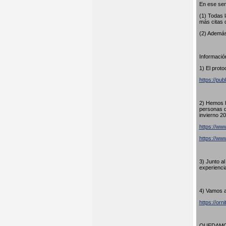
En ese sen
(1) Todas 
más citas 
(2) Además
Información
1) El proto
https://pub
2) Hemos h
personas q
invierno 20
https://www
https://w
3) Junto a
experienci
4) Vamos a
https://orn
QUEDAMOS