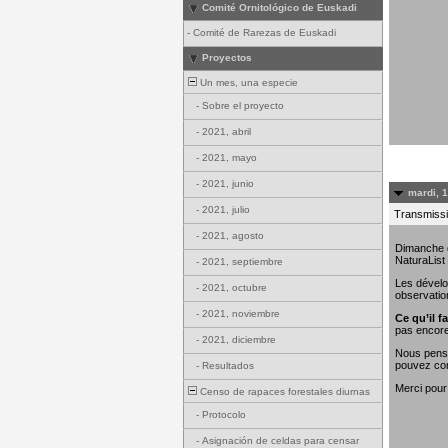
Comité Ornitológico de Euskadi
-
Comité de Rarezas de Euskadi
Proyectos
Un mes, una especie
-
Sobre el proyecto
-
2021, abril
-
2021, mayo
-
2021, junio
mardi, 
-
2021, julio
Transmissi
-
2021, agosto
Dimanche de
NaturaList
-
2021, septiembre
Les dévelo
-
2021, octubre
observatio
-
2021, noviembre
Ce qu’il fa
pas encore
-
2021, diciembre
Nous penso
pouvez con
-
Resultados
Merci pour
Censo de rapaces forestales diurnas
-
Protocolo
-
Asignación de celdas para censar