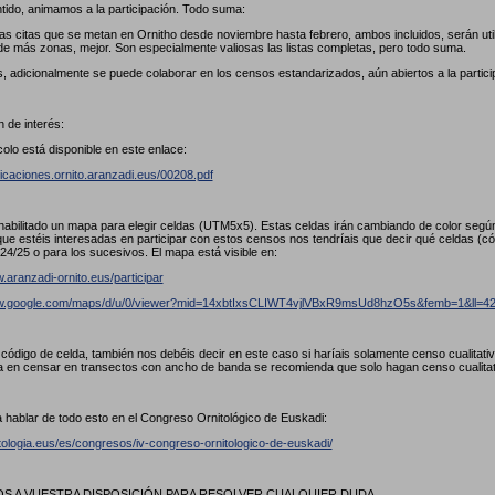
tido, animamos a la participación. Todo suma:
las citas que se metan en Ornitho desde noviembre hasta febrero, ambos incluidos, serán util
de más zonas, mejor. Son especialmente valiosas las listas completas, pero todo suma.
, adicionalmente se puede colaborar en los censos estandarizados, aún abiertos a la partici
 de interés:
colo está disponible en este enlace:
licaciones.ornito.aranzadi.eus/00208.pdf
abilitado un mapa para elegir celdas (UTM5x5). Estas celdas irán cambiando de color seg
ue estéis interesadas en participar con estos censos nos tendríais que decir qué celdas (
24/25 o para los sucesivos. El mapa está visible en:
.aranzadi-ornito.eus/participar
ww.google.com/maps/d/u/0/viewer?mid=14xbtIxsCLIWT4vjlVBxR9msUd8hzO5s&femb=1&ll
l código de celda, también nos debéis decir en este caso si haríais solamente censo cualitat
a en censar en transectos con ancho de banda se recomienda que solo hagan censo cualita
 hablar de todo esto en el Congreso Ornitológico de Euskadi:
itologia.eus/es/congresos/iv-congreso-ornitologico-de-euskadi/
 A VUESTRA DISPOSICIÓN PARA RESOLVER CUALQUIER DUDA.