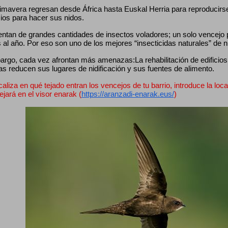
mavera regresan desde África hasta Euskal Herria para reproducirse, 
cios para hacer sus nidos.
entan de grandes cantidades de insectos voladores; un solo vencejo
 al año. Por eso son uno de los mejores “insecticidas naturales” de 
rgo, cada vez afrontan más amenazas:La rehabilitación de edificios, 
as reducen sus lugares de nidificación y sus fuentes de alimento.
caliza en qué tejado entran los vencejos de tu barrio, introduce la loca
lejará en el visor enarak (
https://aranzadi-enarak.eus/
)