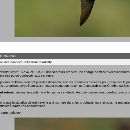
19. mai 2026
on des données actuellement ralentie
rnier, entre 15 h 47 et 18 h 20, nos serveurs ont subi une charge de trafic exceptionnellemen
 n’a pas pu se connecter aux serveurs.
ppeurs de Biolovision ont pris dès dimanche soir les premières mesures pour résoudre le prob
ns transmises avec NaturaList mettent beaucoup de temps à apparaître sur Ornitho, parfois 
ut retenir
: laissez au système le temps de se rétablir. Aucune donnée n’est perdue ; merci de
.
ns que la situation devrait revenir à la normale dans les prochains jours et nous ne manque
tinuer à saisir vos observations.
 votre patience.