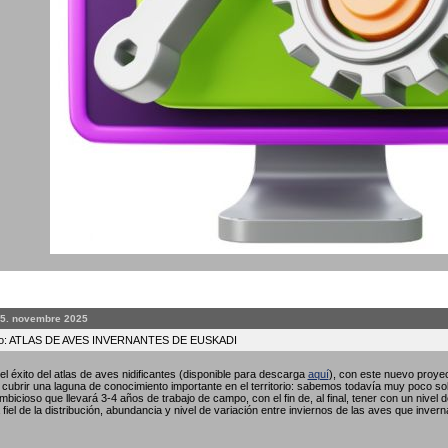
25. novembre 2025
to: ATLAS DE AVES INVERNANTES DE EUSKADI
l éxito del atlas de aves nidificantes (disponible para descarga
aquí
), con este nuevo proyec
ubrir una laguna de conocimiento importante en el territorio: sabemos todavía muy poco so
bicioso que llevará 3-4 años de trabajo de campo, con el fin de, al final, tener con un nivel 
fiel de la distribución, abundancia y nivel de variación entre inviernos de las aves que invern