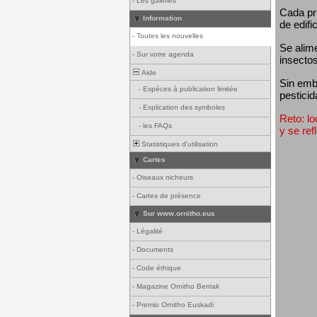
-
Les galeries
Cada pri
Information
de edifi
-
Toutes les nouvelles
Se alim
-
Sur votre agenda
insectos
Aide
Sin emba
-
Espèces à publication limitée
pesticid
-
Explication des symboles
Reto: lo
-
les FAQs
y se ref
Statistiques d'utilisation
Cartes
-
Oiseaux nicheurs
-
Cartes de présence
Sur www.ornitho.eus
-
Légalité
-
Documents
-
Code éthique
-
Magazine Ornitho Berriak
-
Premio Ornitho Euskadi