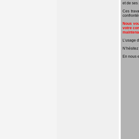
et de ses 
Ces trava
confronté
Nous vous
votre con
mainten
L’usage d
N’hésitez
En nous e