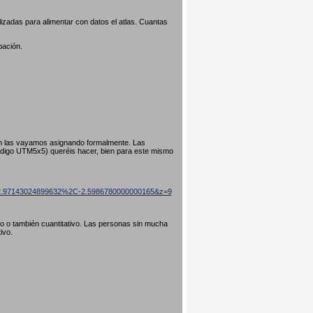
izadas para alimentar con datos el atlas. Cuantas
pación.
ún las vayamos asignando formalmente. Las
código UTM5x5) queréis hacer, bien para este mismo
=42.97143024899632%2C-2.5986780000000165&z=9
ivo o también cuantitativo. Las personas sin mucha
tivo.