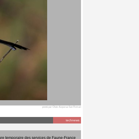
posté par Olatz Aizpurua San Roman
technews
ure temporaire des services de Faune-France