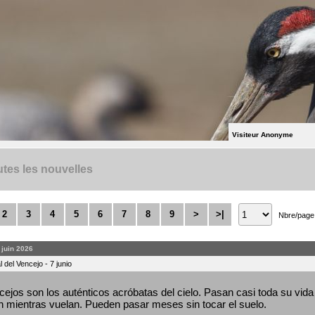
Visiteur Anonyme
tes les nouvelles
2
3
4
5
6
7
8
9
>
>|
Nbre/page
. juin 2026
 del Vencejo - 7 junio
ejos son los auténticos acróbatas del cielo. Pasan casi toda su vida 
 mientras vuelan. Pueden pasar meses sin tocar el suelo.