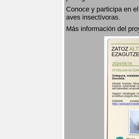
Conoce y participa en e
aves insectívoras.
Más información del p