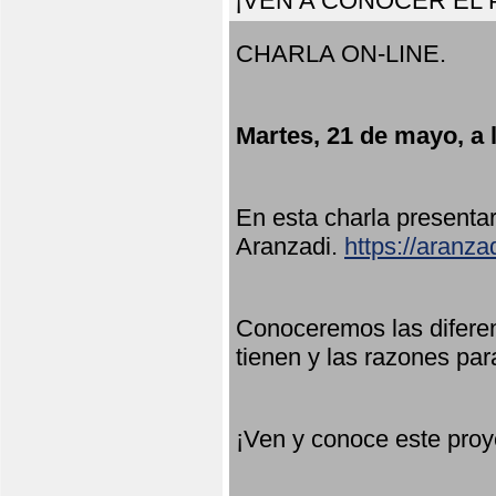
¡VEN A CONOCER EL
CHARLA ON-LINE.
Martes, 21 de mayo, a 
En esta charla present
Aranzadi.
https://aranza
Conoceremos las diferen
tienen y las razones par
¡Ven y conoce este proy