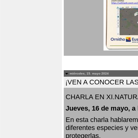
miércoles, 15. mayo 2024
¡VEN A CONOCER LAS
CHARLA EN XI.NATUR
Jueves, 16 de mayo, a 
En esta charla hablarem
diferentes especies y v
protegerlas.