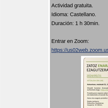
Actividad gratuita.
Idioma: Castellano.
Duración: 1 h 30min.
Entrar en Zoom:
https://us02web.zoom.u