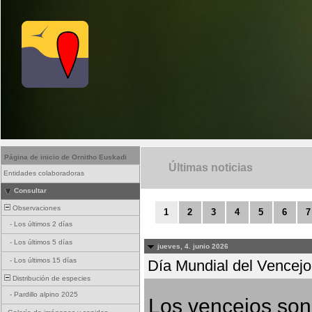
Página de inicio de Ornitho Euskadi
Últimas noticias
Entidades colaboradoras
Consultar
Observaciones
1
2
3
4
5
6
7
-
Los últimos 2 días
-
Los últimos 5 días
jueves, 4. junio 2026
-
Los últimos 15 días
Día Mundial del Vencejo 
Distribución de especies
-
Pardillo alpino 2025
Los vencejos son 