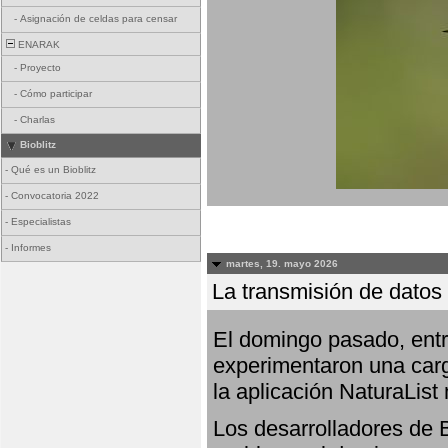
-
Asignación de celdas para censar
ENARAK
-
Proyecto
-
Cómo participar
-
Charlas
Bioblitz
-
Qué es un Bioblitz
-
Convocatoria 2022
-
Especialistas
-
Informes
martes, 19. mayo 2026
La transmisión de datos 
El domingo pasado, entre
experimentaron una carg
la aplicación NaturaList
Los desarrolladores de B