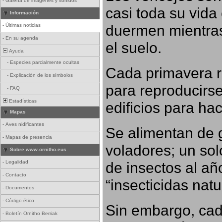
-
Galería de imágenes y sonidos
casi toda su vida
Información
duermen mientras
-
Últimas noticias
-
En su agenda
el suelo.
Ayuda
-
Especies parcialmente ocultas
Cada primavera r
-
Explicación de los símbolos
para reproducirse,
-
FAQ
Estadísticas
edificios para ha
Mapas
-
Aves nidificantes
Se alimentan de 
-
Mapas de presencia
voladores; un so
Sobre www.ornitho.eus
-
Legalidad
de insectos al añ
-
Contacto
“insecticidas nat
-
Documentos
-
Código ético
Sin embargo, cad
-
Boletín Ornitho Berriak