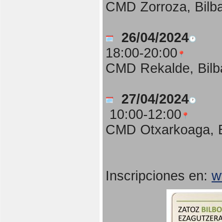
CMD Zorroza, Bilb
26/04/2024
18:00-20:00
CMD Rekalde, Bilb
27/04/2024
10:00-12:00
CMD Otxarkoaga, B
Inscripciones en:
w