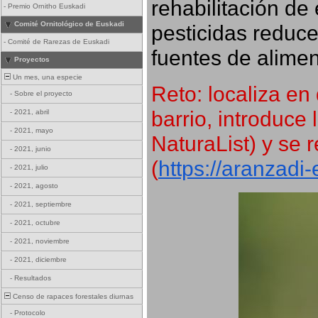
rehabilitación de 
-
Premio Ornitho Euskadi
Comité Ornitológico de Euskadi
pesticidas reduce
-
Comité de Rarezas de Euskadi
fuentes de alimen
Proyectos
Un mes, una especie
Reto: localiza en 
-
Sobre el proyecto
barrio, introduce 
-
2021, abril
-
2021, mayo
NaturaList) y se r
-
2021, junio
(
https://aranzadi
-
2021, julio
-
2021, agosto
-
2021, septiembre
-
2021, octubre
-
2021, noviembre
-
2021, diciembre
-
Resultados
Censo de rapaces forestales diurnas
-
Protocolo