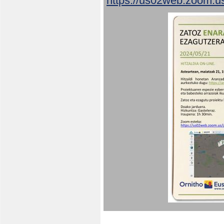
https://us02web.zoom.u