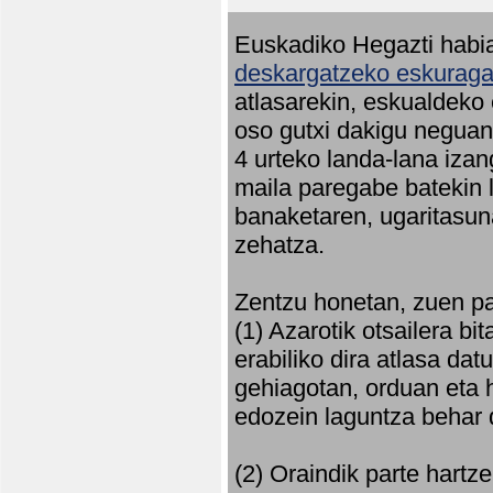
Euskadiko Hegazti habia
deskargatzeko eskuragar
atlasarekin, eskualdeko
oso gutxi dakigu neguan 
4 urteko landa-lana iza
maila paregabe batekin 
banaketaren, ugaritasun
zehatza.
Zentzu honetan, zuen pa
(1) Azarotik otsailera bi
erabiliko dira atlasa d
gehiagotan, orduan eta h
edozein laguntza behar 
(2) Oraindik parte hartz