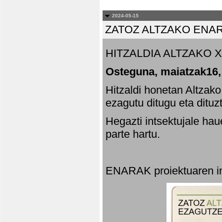
2024-05-15
ZATOZ ALTZAKO ENA
HITZALDIA ALTZAKO X
Osteguna, maiatzak16,
Hitzaldi honetan Altzak
ezagutu ditugu eta dituz
Hegazti intsektujale ha
parte hartu.
ENARAK proiektuaren in