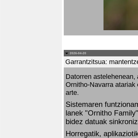
2026-04-20
Garrantzitsua: mantentze
Datorren astelehenean,
Ornitho-Navarra atariak 
arte.
Sistemaren funtziona
lanek "Ornitho Family"
bidez datuak sinkroniz
Horregatik, aplikaziot