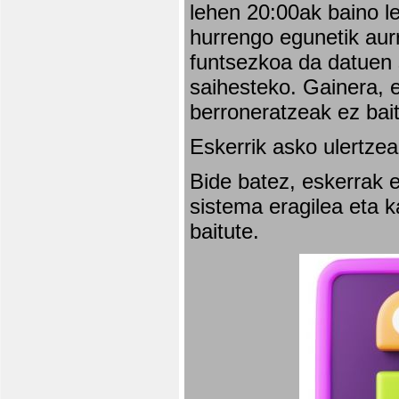
lehen 20:00ak baino l
hurrengo egunetik aurr
funtsezkoa da datuen 
saihesteko. Gainera, e
berroneratzeak ez bai
Eskerrik asko ulertzea
Bide batez, eskerrak e
sistema eragilea eta 
baitute.