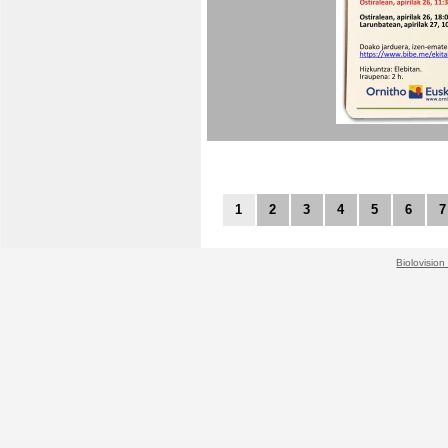
1
2
3
4
5
6
7
Biolovision