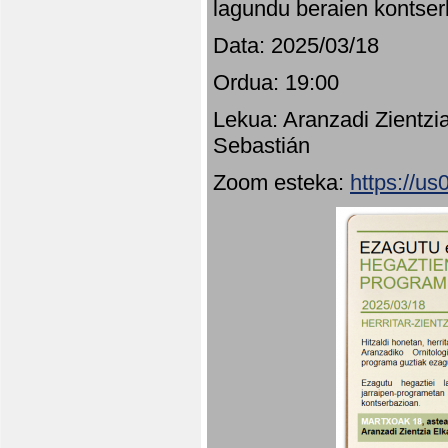
lagundu beraien kontser
Data: 2025/03/18
Ordua: 19:00
Lekua: Aranzadi Zientzi
Sebastián
Zoom esteka:
https://u