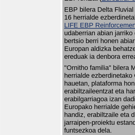
EBP bilera Delta Fluvial
16 herrialde ezberdineta
LIFE EBP Reinforcemen
udaberrian abian jarriko
bertsio berri honen abia
Europan aldizka behatze
ereduak ia denbora errea
"Ornitho familia" bilera 
herrialde ezberdinetako 
hauetan, plataforma hon
erabiltzaileentzat eta h
erabilgarriagoa izan dad
Europako herrialde gehie
handiz, erabiltzaile eta
jarraipen-proiektu estan
funtsezkoa dela.