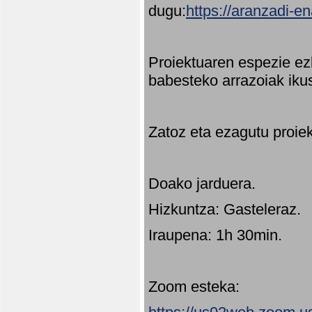
dugu:
https://aranzadi-e
Proiektuaren espezie ez
babesteko arrazoiak ikus
Zatoz eta ezagutu proie
Doako jarduera.
Hizkuntza: Gasteleraz.
Iraupena: 1h 30min.
Zoom esteka: