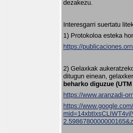
dezakezu.
Interesgarri suertatu lit
1) Protokoloa esteka ho
https://publicaciones.or
2) Gelaxkak aukeratzek
ditugun einean, gelaxke
beharko diguzue (UTM
https://www.aranzadi-orn
https://www.google.com
mid=14xbtIxsCLIWT4v
2.5986780000000165&