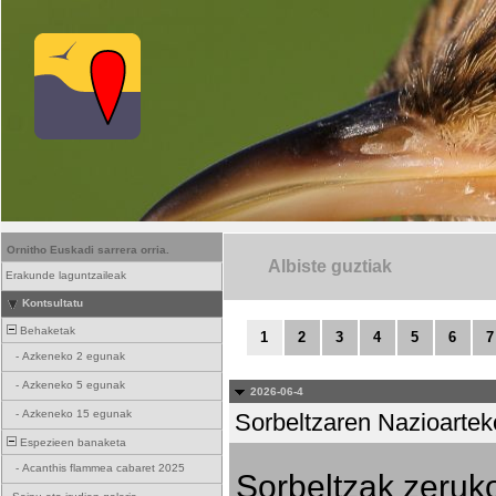
Ornitho Euskadi sarrera orria.
Albiste guztiak
Erakunde laguntzaileak
Kontsultatu
Behaketak
1
2
3
4
5
6
7
-
Azkeneko 2 egunak
-
Azkeneko 5 egunak
2026-06-4
-
Azkeneko 15 egunak
Sorbeltzaren Nazioartek
Espezieen banaketa
-
Acanthis flammea cabaret 2025
Sorbeltzak zeruko