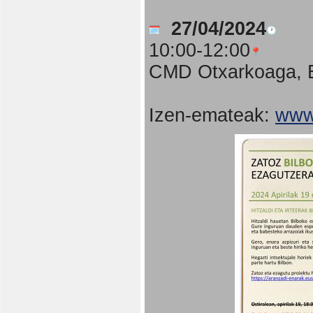
27/04/2024
10:00-12:00
CMD Otxarkoaga, B
Izen-emateak:
www.