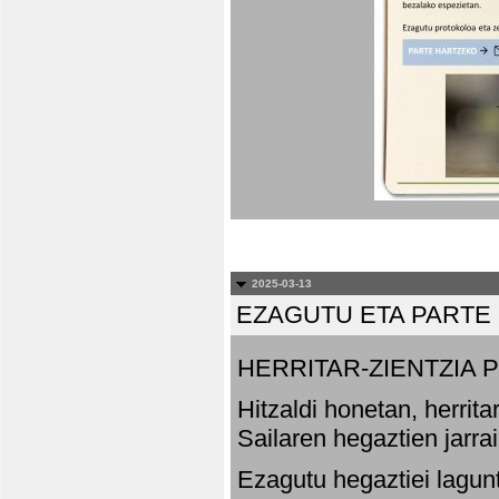
2025-03-13
EZAGUTU ETA PARTE
HERRITAR-ZIENTZIA
Hitzaldi honetan, herrit
Sailaren hegaztien jarr
Ezagutu hegaztiei lagun