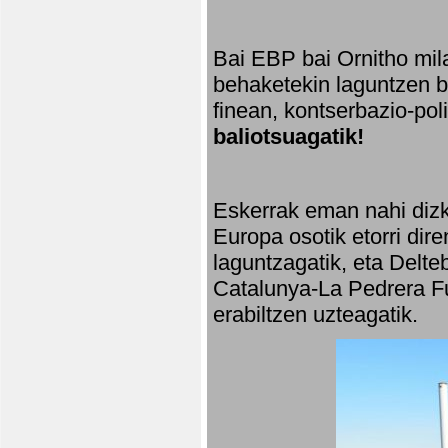
Bai EBP bai Ornitho mila
behaketekin laguntzen ba
finean, kontserbazio-po
baliotsuagatik!
Eskerrak eman nahi dizki
Europa osotik etorri dir
laguntzagatik, eta Delte
Catalunya-La Pedrera Fu
erabiltzen uzteagatik.