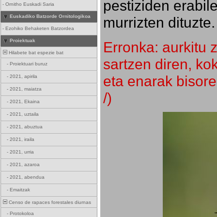
pestiziden erabil
-
Ornitho Euskadi Saria
Euskadiko Batzorde Ornitologikoa
murrizten dituzte.
-
Ezohiko Behaketen Batzordea
Proiektuak
Erronka: aurkitu z
Hilabete bat espezie bat
sartzen diren, k
-
Proiektuari buruz
eta enarak bisore
-
2021, apirila
-
2021, maiatza
/)
-
2021, Ekaina
-
2021, uztaila
-
2021, abuztua
-
2021, iraila
-
2021, urria
-
2021, azaroa
-
2021, abendua
-
Emaitzak
Censo de rapaces forestales diurnas
-
Protokoloa