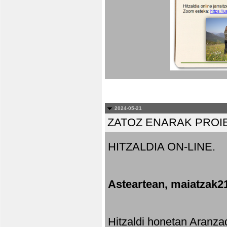
2024-05-21
ZATOZ ENARAK PROI
HITZALDIA ON-LINE.
Asteartean, maiatzak2
Hitzaldi honetan Aranza