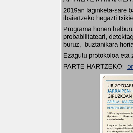
2019an laginketa-sare b
ibaiertzeko hegazti txik
Programa honen helburu
probabilitateari, detekta
buruz, buztanikara hori
Ezagutu protokoloa eta 
PARTE HARTZEKO:
o