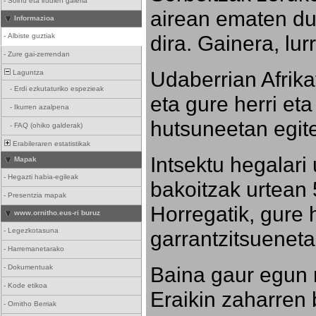
-
Soinu eta irudien galeria
airean ematen dut
Informazioa
dira. Gainera, lu
-
Albiste guztiak
-
Zure gai-zerrendan
Udaberrian Afrikat
Laguntza
-
Erdi ezkutaturiko espezieak
eta gure herri eta 
-
Ikurren azalpena
hutsuneetan egite
-
FAQ (ohiko galderak)
Erabileraren estatistikak
Intsektu hegalari 
Mapak
-
Hegazti habia-egileak
bakoitzak urtean 
-
Presentzia mapak
Horregatik, gure h
www.ornitho.eus-ri buruz
-
Legezkotasuna
garrantzitsueneta
-
Harremanetarako
Baina gaur egun 
-
Dokumentuak
-
Kode etikoa
Eraikin zaharren b
-
Ornitho Berriak