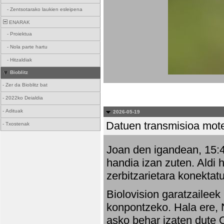
-
Zentsotarako laukien esleipena
ENARAK
-
Proiektua
-
Nola parte hartu
-
Hitzaldiak
Bioblitz
-
Zer da Bioblitz bat
-
2022ko Deialdia
-
Adituak
2026-05-19
Datuen transmisioa mot
-
Txostenak
Joan den igandean, 15:47
handia izan zuten. Aldi 
zerbitzarietara konektatu
Biolovision garatzaileek
konpontzeko. Hala ere, 
asko behar izaten dute 