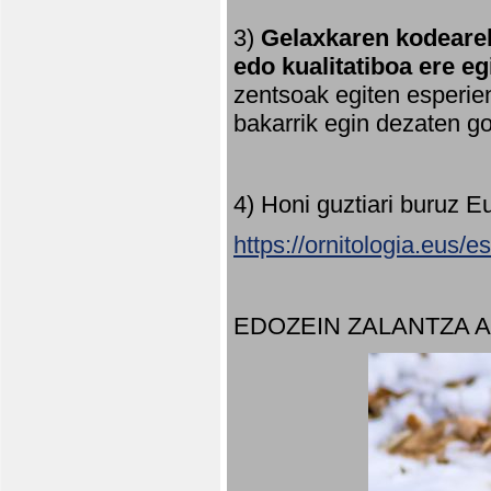
3)
Gelaxkaren kodearek
edo kualitatiboa ere e
zentsoak egiten esperien
bakarrik egin dezaten 
4) Honi guztiari buruz E
https://ornitologia.eus/
EDOZEIN ZALANTZA 