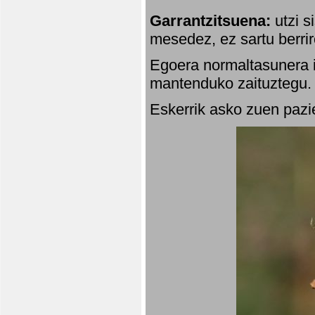
Garrantzitsuena:
utzi s
mesedez, ez sartu berrir
Egoera normaltasunera i
mantenduko zaituztegu. 
Eskerrik asko zuen pazie