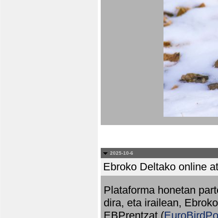
2025-10-6
Ebroko Deltako online at
Plataforma honetan part
dira, eta irailean, Ebrok
EBPrentzat (
EuroBirdPo