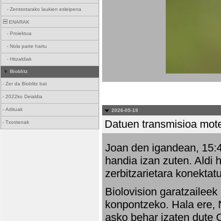
-
Zentsotarako laukien esleipena
ENARAK
-
Proiektua
-
Nola parte hartu
-
Hitzaldiak
Bioblitz
-
Zer da Bioblitz bat
-
2022ko Deialdia
-
Adituak
2026-05-19
Datuen transmisioa mot
-
Txostenak
Joan den igandean, 15:47
handia izan zuten. Aldi 
zerbitzarietara konektatu
Biolovision garatzaileek
konpontzeko. Hala ere, 
asko behar izaten dute 