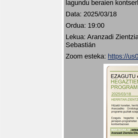
lagundu beraien kontser
Data: 2025/03/18
Ordua: 19:00
Lekua: Aranzadi Zientzi
Sebastián
Zoom esteka:
https://u