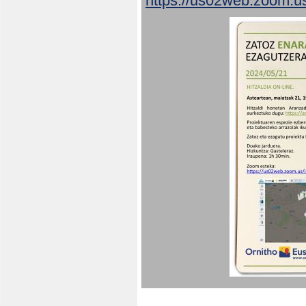
https://us02web.zoom.u