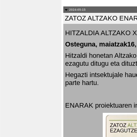
2024-05-15
ZATOZ ALTZAKO ENA
HITZALDIA ALTZAKO X
Osteguna, maiatzak16,
Hitzaldi honetan Altzak
ezagutu ditugu eta dituz
Hegazti intsektujale ha
parte hartu.
ENARAK proiektuaren in