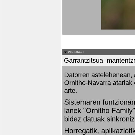
2026-04-20
Garrantzitsua: mantentze
Datorren astelehenean,
Ornitho-Navarra atariak 
arte.
Sistemaren funtziona
lanek "Ornitho Family"
bidez datuak sinkroniz
Horregatik, aplikaziot