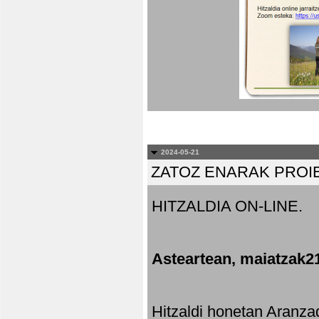
2024-05-21
ZATOZ ENARAK PROI
HITZALDIA ON-LINE.
Asteartean, maiatzak2
Hitzaldi honetan Aranza