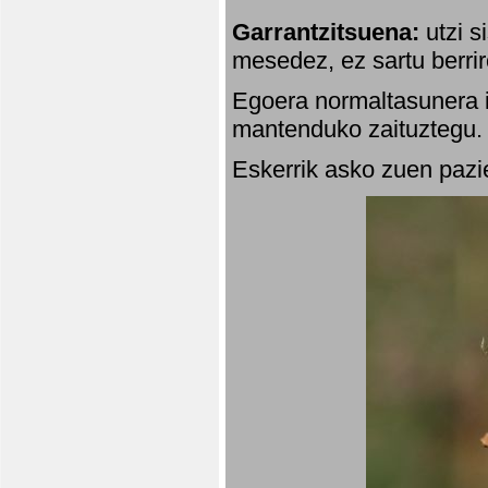
Garrantzitsuena:
utzi s
mesedez, ez sartu berrir
Egoera normaltasunera i
mantenduko zaituztegu. 
Eskerrik asko zuen pazie