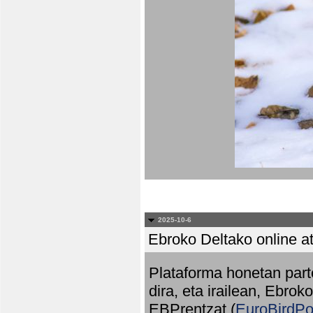
2025-10-6
Ebroko Deltako online at
Plataforma honetan part
dira, eta irailean, Ebrok
EBPrentzat (
EuroBirdPo