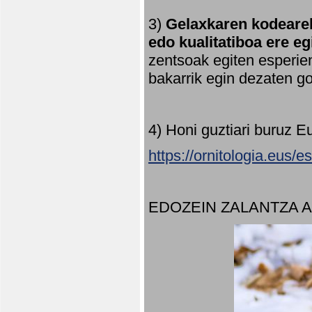
3)
Gelaxkaren kodearek
edo kualitatiboa ere e
zentsoak egiten esperien
bakarrik egin dezaten 
4) Honi guztiari buruz E
https://ornitologia.eus/
EDOZEIN ZALANTZA 