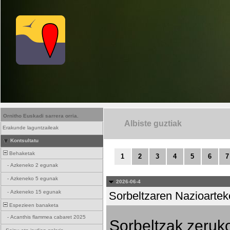
Ornitho Euskadi sarrera orria.
Albiste guztiak
Erakunde laguntzaileak
Kontsultatu
Behaketak
1
2
3
4
5
6
7
-
Azkeneko 2 egunak
-
Azkeneko 5 egunak
2026-06-4
-
Azkeneko 15 egunak
Sorbeltzaren Nazioartek
Espezieen banaketa
-
Acanthis flammea cabaret 2025
Sorbeltzak zeruko