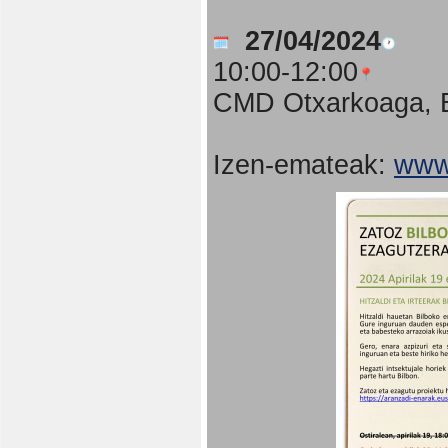
27/04/2024
10:00-12:00
CMD Otxarkoaga, B
Izen-emateak:
www.