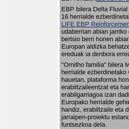
EBP bilera Delta Fluvial
16 herrialde ezberdineta
LIFE EBP Reinforcemen
udaberrian abian jarriko
bertsio berri honen abia
Europan aldizka behatze
ereduak ia denbora errea
"Ornitho familia" bilera 
herrialde ezberdinetako 
hauetan, plataforma hon
erabiltzaileentzat eta h
erabilgarriagoa izan dad
Europako herrialde gehie
handiz, erabiltzaile eta
jarraipen-proiektu estan
funtsezkoa dela.