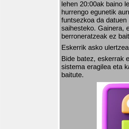
lehen 20:00ak baino l
hurrengo egunetik aurr
funtsezkoa da datuen 
saihesteko. Gainera, e
berroneratzeak ez bai
Eskerrik asko ulertzea
Bide batez, eskerrak e
sistema eragilea eta 
baitute.