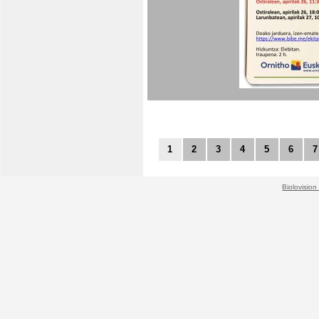
1
2
3
4
5
6
7
Biolovision