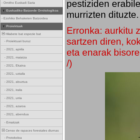
pestiziden erabil
-
Ornitho Euskadi Saria
Euskadiko Batzorde Ornitologikoa
murrizten dituzte.
-
Ezohiko Behaketen Batzordea
Proiektuak
Erronka: aurkitu z
Hilabete bat espezie bat
sartzen diren, k
-
Proiektuari buruz
eta enarak bisore
-
2021, apirila
-
2021, maiatza
/)
-
2021, Ekaina
-
2021, uztaila
-
2021, abuztua
-
2021, iraila
-
2021, urria
-
2021, azaroa
-
2021, abendua
-
Emaitzak
Censo de rapaces forestales diurnas
-
Protokoloa