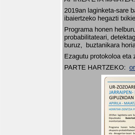
2019an laginketa-sare b
ibaiertzeko hegazti txik
Programa honen helburu
probabilitateari, detekta
buruz, buztanikara hori
Ezagutu protokoloa eta 
PARTE HARTZEKO:
o