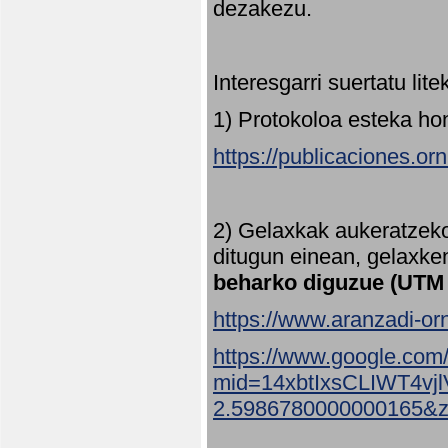
dezakezu.
Interesgarri suertatu lit
1) Protokoloa esteka ho
https://publicaciones.or
2) Gelaxkak aukeratzek
ditugun einean, gelaxke
beharko diguzue (UTM
https://www.aranzadi-orn
https://www.google.com
mid=14xbtIxsCLIWT4v
2.5986780000000165&