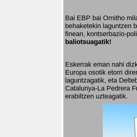
Bai EBP bai Ornitho mila
behaketekin laguntzen ba
finean, kontserbazio-po
baliotsuagatik!
Eskerrak eman nahi dizki
Europa osotik etorri dir
laguntzagatik, eta Delte
Catalunya-La Pedrera Fu
erabiltzen uzteagatik.