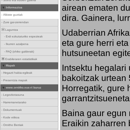
-
Soinu eta irudien galeria
airean ematen dut
Informazioa
dira. Gainera, lu
-
Albiste guztiak
-
Zure gai-zerrendan
Udaberrian Afrikat
Laguntza
-
Erdi ezkutaturiko espezieak
eta gure herri eta 
-
Ikurren azalpena
hutsuneetan egite
-
FAQ (ohiko galderak)
Erabileraren estatistikak
Intsektu hegalari 
Mapak
-
Hegazti habia-egileak
bakoitzak urtean 
-
Presentzia mapak
Horregatik, gure h
www.ornitho.eus-ri buruz
-
Legezkotasuna
garrantzitsueneta
-
Harremanetarako
Baina gaur egun 
-
Dokumentuak
-
Kode etikoa
Eraikin zaharren b
-
Ornitho Berriak