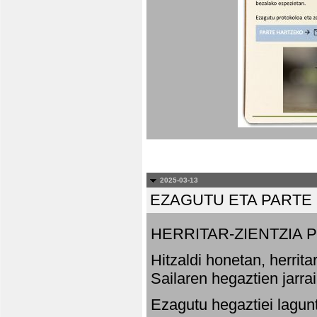
2025-03-13
EZAGUTU ETA PARTE
HERRITAR-ZIENTZIA
Hitzaldi honetan, herrit
Sailaren hegaztien jarr
Ezagutu hegaztiei lagun