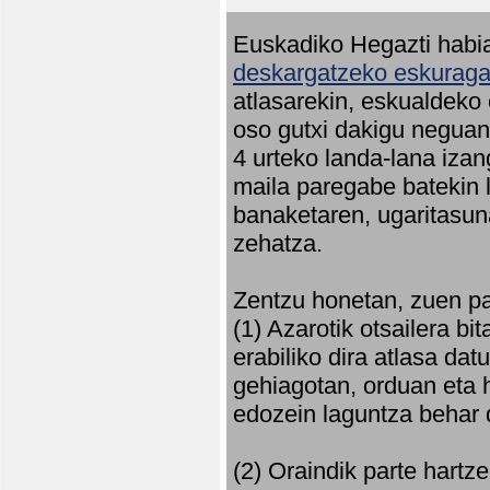
Euskadiko Hegazti habia
deskargatzeko eskuragar
atlasarekin, eskualdeko
oso gutxi dakigu neguan 
4 urteko landa-lana iza
maila paregabe batekin 
banaketaren, ugaritasun
zehatza.
Zentzu honetan, zuen pa
(1) Azarotik otsailera bi
erabiliko dira atlasa d
gehiagotan, orduan eta h
edozein laguntza behar 
(2) Oraindik parte hartz