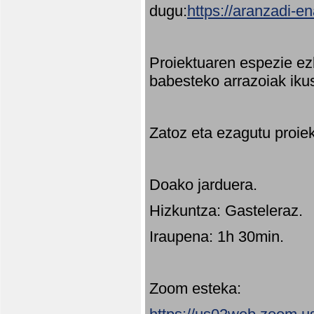
dugu:
https://aranzadi-e
Proiektuaren espezie ez
babesteko arrazoiak ikus
Zatoz eta ezagutu proie
Doako jarduera.
Hizkuntza: Gasteleraz.
Iraupena: 1h 30min.
Zoom esteka: