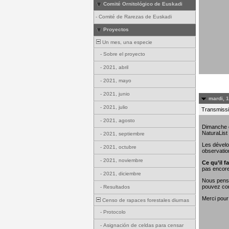
Comité Ornitológico de Euskadi
-
Comité de Rarezas de Euskadi
Proyectos
Un mes, una especie
-
Sobre el proyecto
-
2021, abril
-
2021, mayo
-
2021, junio
mardi, 
-
2021, julio
Transmissi
-
2021, agosto
Dimanche de
NaturaList
-
2021, septiembre
Les dévelo
-
2021, octubre
observatio
-
2021, noviembre
Ce qu’il fa
pas encore
-
2021, diciembre
Nous penso
pouvez con
-
Resultados
Merci pour
Censo de rapaces forestales diurnas
-
Protocolo
-
Asignación de celdas para censar