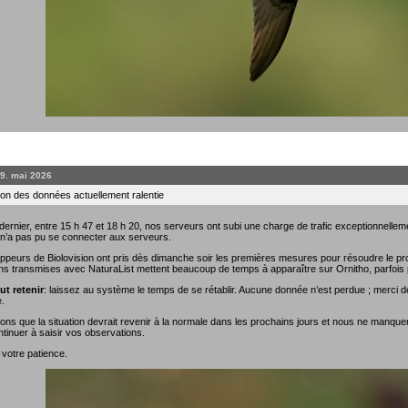
19. mai 2026
on des données actuellement ralentie
rnier, entre 15 h 47 et 18 h 20, nos serveurs ont subi une charge de trafic exceptionnellemen
 n’a pas pu se connecter aux serveurs.
ppeurs de Biolovision ont pris dès dimanche soir les premières mesures pour résoudre le prob
ns transmises avec NaturaList mettent beaucoup de temps à apparaître sur Ornitho, parfois 
ut retenir
: laissez au système le temps de se rétablir. Aucune donnée n’est perdue ; merci de
.
ns que la situation devrait revenir à la normale dans les prochains jours et nous ne manque
tinuer à saisir vos observations.
 votre patience.