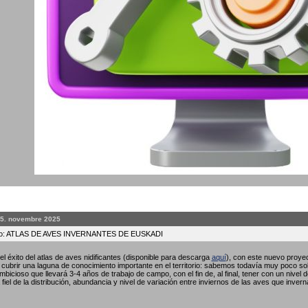
25. novembre 2025
to: ATLAS DE AVES INVERNANTES DE EUSKADI
l éxito del atlas de aves nidificantes (disponible para descarga
aquí
), con este nuevo proyec
ubrir una laguna de conocimiento importante en el territorio: sabemos todavía muy poco so
bicioso que llevará 3-4 años de trabajo de campo, con el fin de, al final, tener con un nivel 
fiel de la distribución, abundancia y nivel de variación entre inviernos de las aves que invern