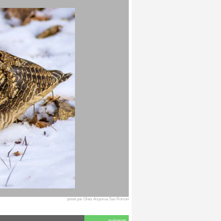
posté par Olatz Aizpurua San Roman
avinews