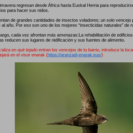
mavera regresan desde África hasta Euskal Herria para reproducirse, 
cios para hacer sus nidos.
entan de grandes cantidades de insectos voladores; un solo vencejo
 al año. Por eso son uno de los mejores “insecticidas naturales” de 
rgo, cada vez afrontan más amenazas:La rehabilitación de edificios, 
as reducen sus lugares de nidificación y sus fuentes de alimento.
caliza en qué tejado entran los vencejos de tu barrio, introduce la loca
lejará en el visor enarak (
https://aranzadi-enarak.eus/
)