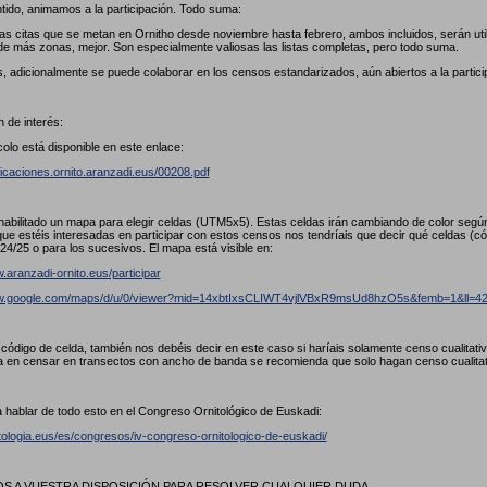
tido, animamos a la participación. Todo suma:
las citas que se metan en Ornitho desde noviembre hasta febrero, ambos incluidos, serán util
de más zonas, mejor. Son especialmente valiosas las listas completas, pero todo suma.
, adicionalmente se puede colaborar en los censos estandarizados, aún abiertos a la partici
 de interés:
colo está disponible en este enlace:
licaciones.ornito.aranzadi.eus/00208.pdf
abilitado un mapa para elegir celdas (UTM5x5). Estas celdas irán cambiando de color seg
ue estéis interesadas en participar con estos censos nos tendríais que decir qué celdas (
24/25 o para los sucesivos. El mapa está visible en:
.aranzadi-ornito.eus/participar
ww.google.com/maps/d/u/0/viewer?mid=14xbtIxsCLIWT4vjlVBxR9msUd8hzO5s&femb=1&ll
l código de celda, también nos debéis decir en este caso si haríais solamente censo cualitat
a en censar en transectos con ancho de banda se recomienda que solo hagan censo cualita
 hablar de todo esto en el Congreso Ornitológico de Euskadi:
itologia.eus/es/congresos/iv-congreso-ornitologico-de-euskadi/
 A VUESTRA DISPOSICIÓN PARA RESOLVER CUALQUIER DUDA.