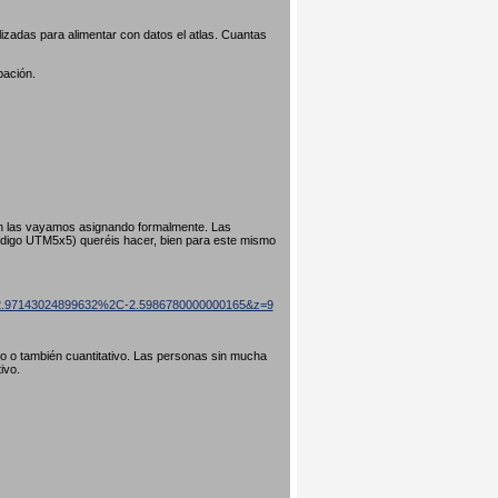
izadas para alimentar con datos el atlas. Cuantas
pación.
ún las vayamos asignando formalmente. Las
código UTM5x5) queréis hacer, bien para este mismo
=42.97143024899632%2C-2.5986780000000165&z=9
ivo o también cuantitativo. Las personas sin mucha
tivo.