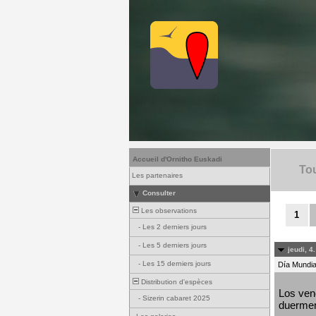
Accueil d'Ornitho Euskadi
Tou
Les partenaires
Consulter
Les observations
1
-
Les 2 derniers jours
-
Les 5 derniers jours
jeudi, 4
-
Les 15 derniers jours
Día Mundial
Distribution d'espèces
Los venc
-
Sizerin cabaret 2025
duermen