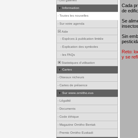
-
Les galeries
Cada pri
Information
de edifi
-
Toutes les nouvelles
Se alim
-
Sur votre agenda
insectos
Aide
Sin emba
-
Espèces à publication limitée
pesticid
-
Explication des symboles
Reto: lo
-
les FAQs
y se ref
Statistiques d'utilisation
Cartes
-
Oiseaux nicheurs
-
Cartes de présence
Sur www.ornitho.eus
-
Légalité
-
Documents
-
Code éthique
-
Magazine Ornitho Berriak
-
Premio Ornitho Euskadi