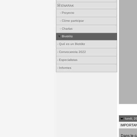
ENARAK
-
Proyecto
-
Cómo participar
-
Charlas
Bioblitz
-
Qué es un Bioblitz
-
Convocatoria 2022
-
Especialistas
-
Informes
lundi, 2
IMPORTANT
Dans le c