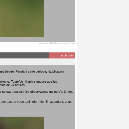
posté par Olatz Aizpurua San Roman
technews
t élevée. Pendant cette période, l’application
lème. Toutefois, il arrive encore que les
plus de 24 heures.
 ne pas ressaisir les observations qui ne s’affichent
rons pas de vous tenir informés. En attendant, vous