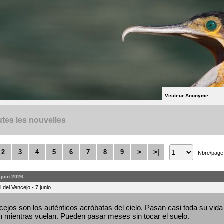
Visiteur Anonyme
tes les nouvelles
2
3
4
5
6
7
8
9
>
>|
Nbre/page
. juin 2026
 del Vencejo - 7 junio
ejos son los auténticos acróbatas del cielo. Pasan casi toda su vida 
 mientras vuelan. Pueden pasar meses sin tocar el suelo.