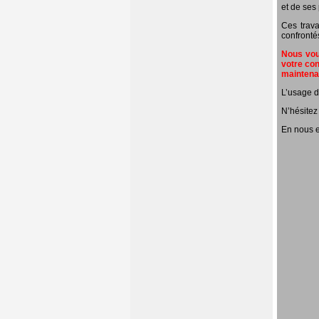
et de ses 
Ces trava
confronté
Nous vous
votre con
mainten
L’usage d
N’hésitez
En nous e