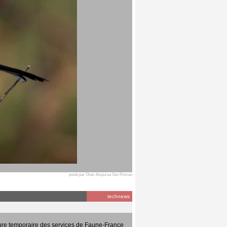
posté par Olatz Aizpurua San Roman
technews
ure temporaire des services de Faune-France