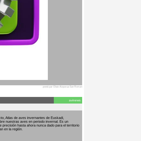
posté par Olatz Aizpurua San Roman
avinews
to, Atlas de aves invernantes de Euskadi,
bre nuestras aves en periodo invernal. Es un
de precisión hasta ahora nunca dado para el territorio
an en la región.