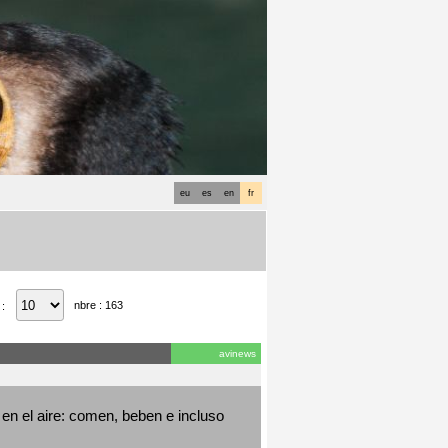
eu
es
en
fr
nbre : 163
 :
avinews
en el aire: comen, beben e incluso 