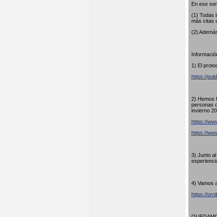
En ese sen
(1) Todas 
más citas 
(2) Además
Información
1) El proto
https://pub
2) Hemos h
personas q
invierno 20
https://www
https://w
3) Junto a
experienci
4) Vamos a
https://orn
QUEDAMOS