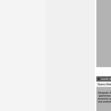
mardi, 
Nuevo Re
Después de
queremos c
proyecto am
una estima 