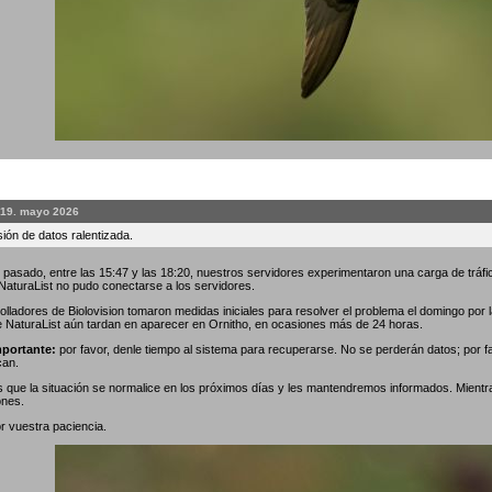
 19. mayo 2026
ión de datos ralentizada.
 pasado, entre las 15:47 y las 18:20, nuestros servidores experimentaron una carga de tráfic
 NaturaList no pudo conectarse a los servidores.
olladores de Biolovision tomaron medidas iniciales para resolver el problema el domingo por
e NaturaList aún tardan en aparecer en Ornitho, en ocasiones más de 24 horas.
portante:
por favor, denle tiempo al sistema para recuperarse. No se perderán datos; por f
can.
que la situación se normalice en los próximos días y les mantendremos informados. Mientr
ones.
r vuestra paciencia.