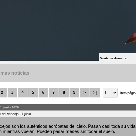
Visitante Anónimo
imas noticias
2
3
4
5
6
7
8
9
>
>|
ítem/págin
4. junio 2026
 del Vencejo - 7 junio
ejos son los auténticos acróbatas del cielo. Pasan casi toda su vida 
 mientras vuelan. Pueden pasar meses sin tocar el suelo.