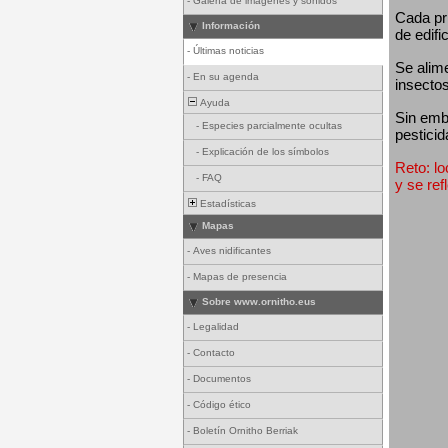
-
Galería de imágenes y sonidos
Cada pri
Información
de edifi
-
Últimas noticias
Se alim
-
En su agenda
insectos
Ayuda
Sin emba
-
Especies parcialmente ocultas
pesticid
-
Explicación de los símbolos
Reto: lo
-
FAQ
y se ref
Estadísticas
Mapas
-
Aves nidificantes
-
Mapas de presencia
Sobre www.ornitho.eus
-
Legalidad
-
Contacto
-
Documentos
-
Código ético
-
Boletín Ornitho Berriak