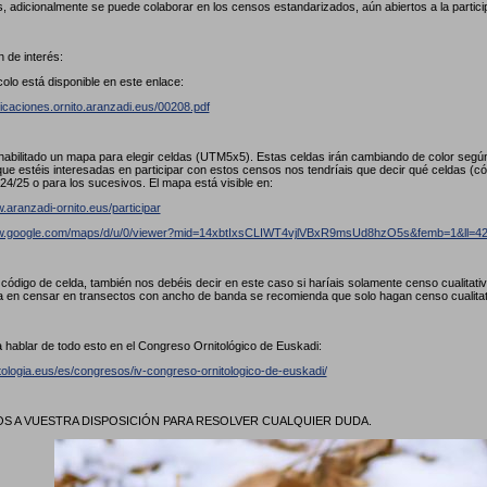
, adicionalmente se puede colaborar en los censos estandarizados, aún abiertos a la partici
 de interés:
colo está disponible en este enlace:
licaciones.ornito.aranzadi.eus/00208.pdf
abilitado un mapa para elegir celdas (UTM5x5). Estas celdas irán cambiando de color seg
ue estéis interesadas en participar con estos censos nos tendríais que decir qué celdas (
24/25 o para los sucesivos. El mapa está visible en:
.aranzadi-ornito.eus/participar
ww.google.com/maps/d/u/0/viewer?mid=14xbtIxsCLIWT4vjlVBxR9msUd8hzO5s&femb=1&ll
l código de celda, también nos debéis decir en este caso si haríais solamente censo cualitat
a en censar en transectos con ancho de banda se recomienda que solo hagan censo cualita
 hablar de todo esto en el Congreso Ornitológico de Euskadi:
itologia.eus/es/congresos/iv-congreso-ornitologico-de-euskadi/
 A VUESTRA DISPOSICIÓN PARA RESOLVER CUALQUIER DUDA.