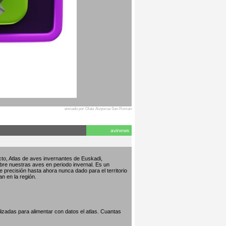
enviado por Olatz Aizpurua San Roman
avinews
to, Atlas de aves invernantes de Euskadi,
bre nuestras aves en periodo invernal. Es un
de precisión hasta ahora nunca dado para el territorio
an en la región.
izadas para alimentar con datos el atlas. Cuantas