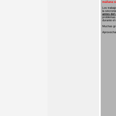
mañana si
Los trabaj
la sincron
antes del 
problemas 
durante el
Muchas gra
Aprovecham