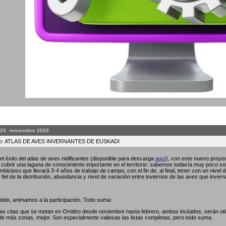
 25. noviembre 2025
to: ATLAS DE AVES INVERNANTES DE EUSKADI
l éxito del atlas de aves nidificantes (disponible para descarga
aquí
), con este nuevo proyec
ubrir una laguna de conocimiento importante en el territorio: sabemos todavía muy poco so
bicioso que llevará 3-4 años de trabajo de campo, con el fin de, al final, tener con un nivel 
fiel de la distribución, abundancia y nivel de variación entre inviernos de las aves que invern
tido, animamos a la participación. Todo suma:
las citas que se metan en Ornitho desde noviembre hasta febrero, ambos incluidos, serán util
de más zonas, mejor. Son especialmente valiosas las listas completas, pero todo suma.