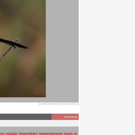
enviado por Olatz Aizpurua San Roman
technews
a no estarán disponibles temporalmente hasta la