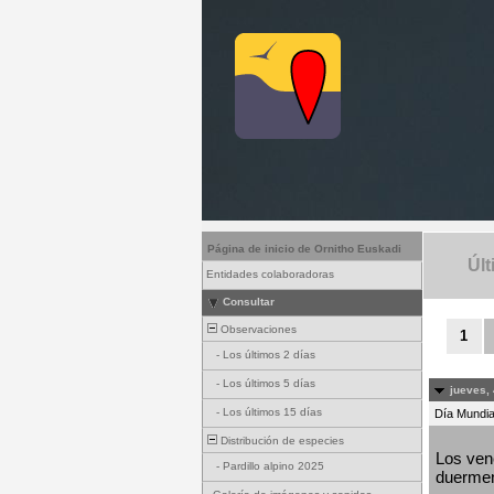
Página de inicio de Ornitho Euskadi
Últ
Entidades colaboradoras
Consultar
Observaciones
1
-
Los últimos 2 días
-
Los últimos 5 días
jueves, 
-
Los últimos 15 días
Día Mundial
Distribución de especies
Los venc
-
Pardillo alpino 2025
duermen