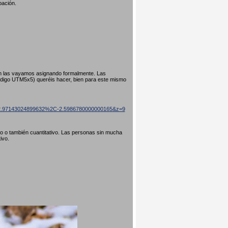
pación.
ún las vayamos asignando formalmente. Las
código UTM5x5) queréis hacer, bien para este mismo
=42.97143024899632%2C-2.5986780000000165&z=9
ivo o también cuantitativo. Las personas sin mucha
tivo.