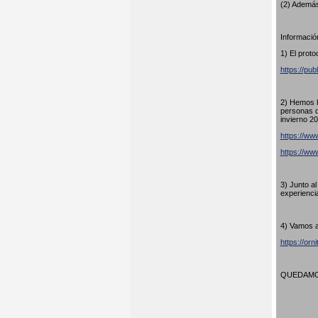
(2) Además
Información
1) El proto
https://pub
2) Hemos h
personas q
invierno 20
https://www
https://w
3) Junto a
experienci
4) Vamos a
https://orn
QUEDAMOS