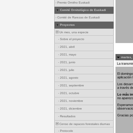
-
Premio Ornitho Euskadi
Comité Ornitológico de Euskadi
-
Comité de Rarezas de Euskadi
Proyectos
Un mes, una especie
-
Sobre el proyecto
-
2021, abril
-
2021, mayo
martes,
-
2021, junio
La transmis
-
2021, julio
El domingo
aplicación
-
2021, agosto
Los desarr
-
2021, septiembre
a través d
-
2021, octubre
Lo más im
no aparez
-
2021, noviembre
Esperamos 
observaci
-
2021, diciembre
Gracias po
-
Resultados
Censo de rapaces forestales diurnas
-
Protocolo