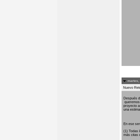
martes,
Nuevo Re
Después de
queremos c
proyecto am
una estima 
En ese sen
(1) Todas 
más citas 