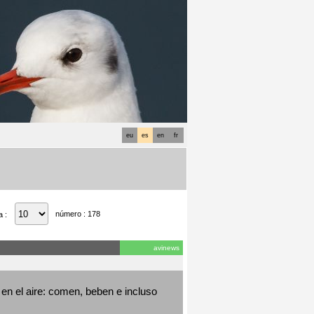
eu
es
en
fr
número : 178
a :
avinews
en el aire: comen, beben e incluso 