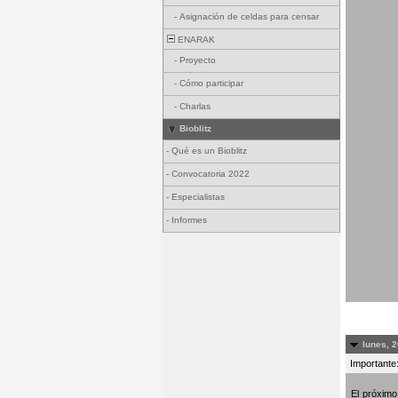
-
Asignación de celdas para censar
ENARAK
-
Proyecto
-
Cómo participar
-
Charlas
Bioblitz
-
Qué es un Bioblitz
-
Convocatoria 2022
-
Especialistas
-
Informes
lunes, 2
Importante:
El próxim