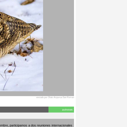
enviado por Olatz Aizpurua San Roman
avinews
embre, participamos a dos reuniones internacionales