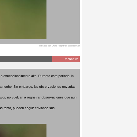
enviado por Olatz Aizpurua San Roman
technews
o excepcionalmente alta. Durante este periodo, la
 la noche. Sin embargo, las observaciones enviadas
avor, no vuelvan a regristrar observaciones que aún
as tanto, pueden seguir enviando sus