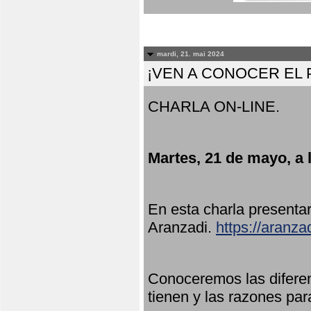
mardi, 21. mai 2024
¡VEN A CONOCER EL
CHARLA ON-LINE.
Martes, 21 de mayo, a 
En esta charla present
Aranzadi.
https://aranza
Conoceremos las diferen
tienen y las razones par