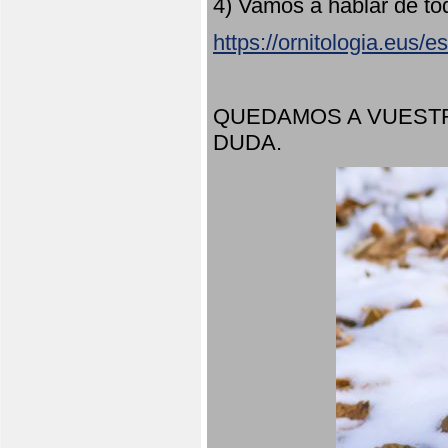
4) Vamos a hablar de to
https://ornitologia.eus/
QUEDAMOS A VUESTR
DUDA.