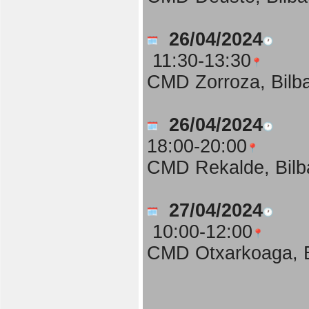
26/04/2024
11:30-13:30
CMD Zorroza, Bilb
26/04/2024
18:00-20:00
CMD Rekalde, Bilb
27/04/2024
10:00-12:00
CMD Otxarkoaga, B