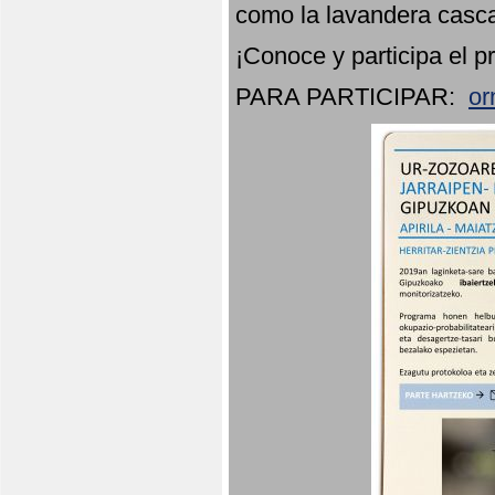
como la lavandera casca
¡Conoce y participa el p
PARA PARTICIPAR:
or