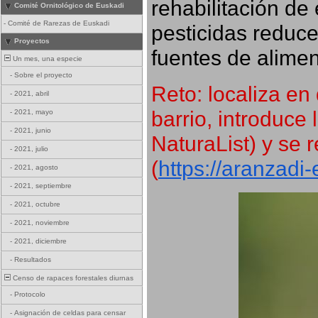
rehabilitación de 
Comité Ornitológico de Euskadi
-
Comité de Rarezas de Euskadi
pesticidas reduce
Proyectos
fuentes de alimen
Un mes, una especie
-
Sobre el proyecto
Reto: localiza en 
-
2021, abril
barrio, introduce 
-
2021, mayo
-
2021, junio
NaturaList) y se r
-
2021, julio
(
https://aranzadi
-
2021, agosto
-
2021, septiembre
-
2021, octubre
-
2021, noviembre
-
2021, diciembre
-
Resultados
Censo de rapaces forestales diurnas
-
Protocolo
-
Asignación de celdas para censar