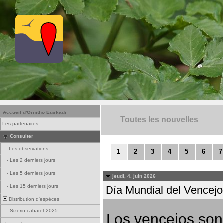
Accueil d'Ornitho Euskadi
Toutes les nouvelles
Les partenaires
Consulter
Les observations
1
2
3
4
5
6
7
-
Les 2 derniers jours
-
Les 5 derniers jours
jeudi, 4. juin 2026
-
Les 15 derniers jours
Día Mundial del Vencejo 
Distribution d'espèces
-
Sizerin cabaret 2025
Los vencejos son 