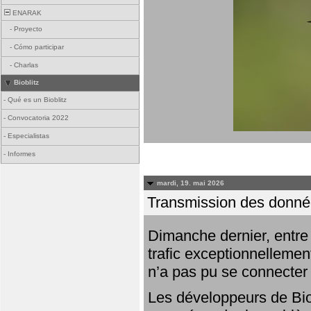
ENARAK
-
Proyecto
-
Cómo participar
-
Charlas
Bioblitz
-
Qué es un Bioblitz
-
Convocatoria 2022
-
Especialistas
-
Informes
mardi, 19. mai 2026
Transmission des donnée
Dimanche dernier, entre 
trafic exceptionnellemen
n’a pas pu se connecter
Les développeurs de Bio