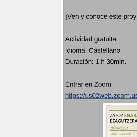
¡Ven y conoce este proy
Actividad gratuita.
Idioma: Castellano.
Duración: 1 h 30min.
Entrar en Zoom:
https://us02web.zoom.u