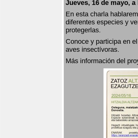
Jueves, 16 de mayo, a 
En esta charla hablarem
diferentes especies y v
protegerlas.
Conoce y participa en e
aves insectívoras.
Más información del p