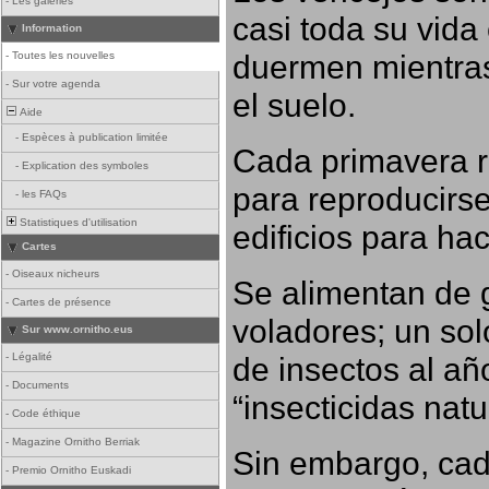
-
Les galeries
casi toda su vida
Information
duermen mientras
-
Toutes les nouvelles
-
Sur votre agenda
el suelo.
Aide
-
Espèces à publication limitée
Cada primavera r
-
Explication des symboles
para reproducirse,
-
les FAQs
Statistiques d'utilisation
edificios para ha
Cartes
-
Oiseaux nicheurs
Se alimentan de 
-
Cartes de présence
voladores; un so
Sur www.ornitho.eus
-
Légalité
de insectos al añ
-
Documents
“insecticidas nat
-
Code éthique
-
Magazine Ornitho Berriak
Sin embargo, cad
-
Premio Ornitho Euskadi