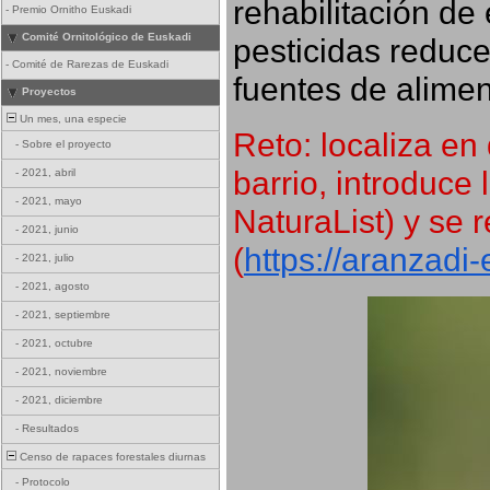
rehabilitación de 
-
Premio Ornitho Euskadi
Comité Ornitológico de Euskadi
pesticidas reduce
-
Comité de Rarezas de Euskadi
fuentes de alimen
Proyectos
Un mes, una especie
Reto: localiza en 
-
Sobre el proyecto
barrio, introduce 
-
2021, abril
-
2021, mayo
NaturaList) y se r
-
2021, junio
(
https://aranzadi
-
2021, julio
-
2021, agosto
-
2021, septiembre
-
2021, octubre
-
2021, noviembre
-
2021, diciembre
-
Resultados
Censo de rapaces forestales diurnas
-
Protocolo