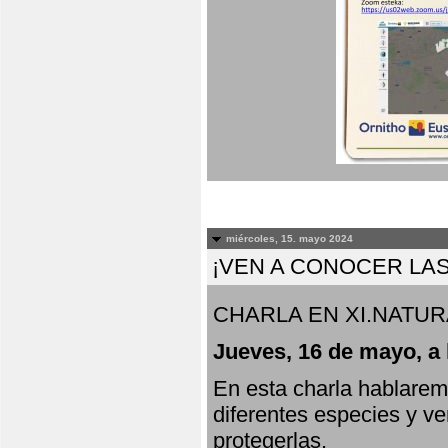
miércoles, 15. mayo 2024
¡VEN A CONOCER LAS
CHARLA EN XI.NATUR
Jueves, 16 de mayo, a 
En esta charla hablarem
diferentes especies y v
protegerlas.