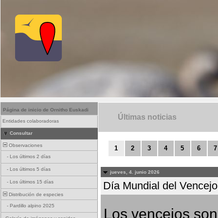
Página de inicio de Ornitho Euskadi
Últimas noticias
Entidades colaboradoras
Consultar
Observaciones
1
2
3
4
5
6
7
-
Los últimos 2 días
-
Los últimos 5 días
jueves, 4. junio 2026
-
Los últimos 15 días
Día Mundial del Vencejo 
Distribución de especies
-
Pardillo alpino 2025
Los vencejos son 