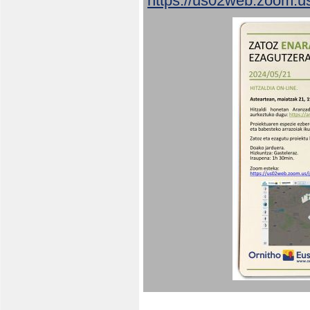
https://us02web.zoom.u