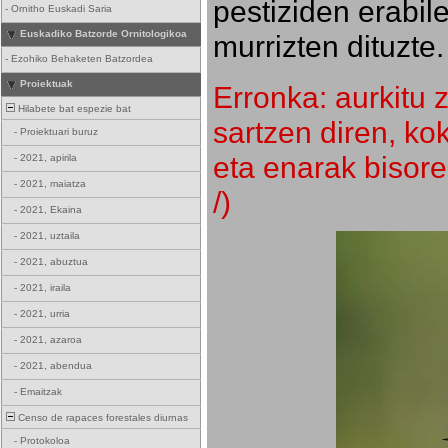
pestiziden erabil
-
Ornitho Euskadi Saria
Euskadiko Batzorde Ornitologikoa
murrizten dituzte.
-
Ezohiko Behaketen Batzordea
Proiektuak
Erronka: aurkitu z
Hilabete bat espezie bat
sartzen diren, k
-
Proiektuari buruz
eta enarak bisore
-
2021, apirila
-
2021, maiatza
/)
-
2021, Ekaina
-
2021, uztaila
-
2021, abuztua
-
2021, iraila
-
2021, urria
-
2021, azaroa
-
2021, abendua
-
Emaitzak
Censo de rapaces forestales diurnas
-
Protokoloa