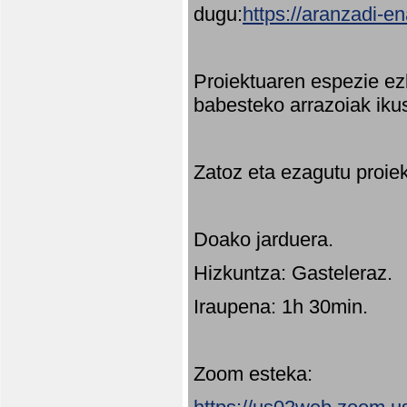
dugu:
https://aranzadi-e
Proiektuaren espezie ez
babesteko arrazoiak ikus
Zatoz eta ezagutu proie
Doako jarduera.
Hizkuntza: Gasteleraz.
Iraupena: 1h 30min.
Zoom esteka: