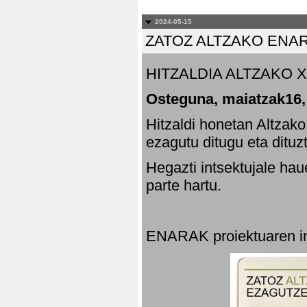
2024-05-15
ZATOZ ALTZAKO ENA
HITZALDIA ALTZAKO X
Osteguna, maiatzak16,
Hitzaldi honetan Altzak
ezagutu ditugu eta dituz
Hegazti intsektujale ha
parte hartu.
ENARAK proiektuaren in