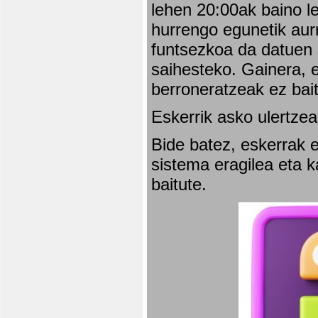
lehen 20:00ak baino l
hurrengo egunetik aurr
funtsezkoa da datuen 
saihesteko. Gainera, e
berroneratzeak ez bai
Eskerrik asko ulertzea
Bide batez, eskerrak e
sistema eragilea eta 
baitute.