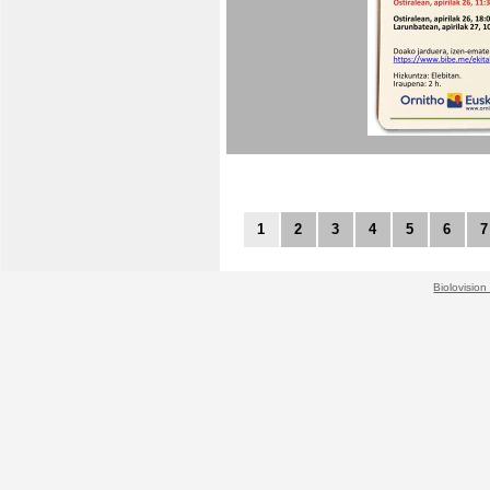
1
2
3
4
5
6
7
Biolovision