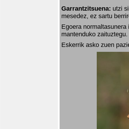
Garrantzitsuena:
utzi s
mesedez, ez sartu berrir
Egoera normaltasunera i
mantenduko zaituztegu. 
Eskerrik asko zuen pazie