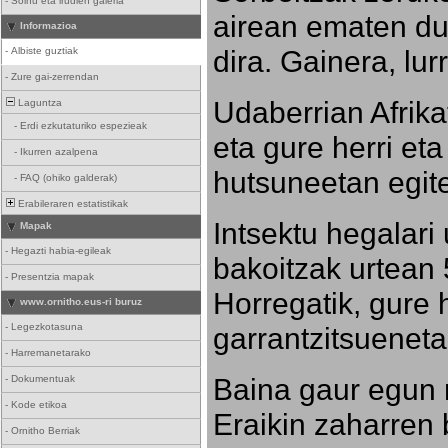
-
Soinu eta irudien galeria
airean ematen dut
Informazioa
dira. Gainera, lu
-
Albiste guztiak
-
Zure gai-zerrendan
Udaberrian Afrikat
Laguntza
-
Erdi ezkutaturiko espezieak
eta gure herri eta 
-
Ikurren azalpena
hutsuneetan egite
-
FAQ (ohiko galderak)
Erabileraren estatistikak
Intsektu hegalari 
Mapak
-
Hegazti habia-egileak
bakoitzak urtean 
-
Presentzia mapak
Horregatik, gure h
www.ornitho.eus-ri buruz
-
Legezkotasuna
garrantzitsueneta
-
Harremanetarako
Baina gaur egun 
-
Dokumentuak
-
Kode etikoa
Eraikin zaharren b
-
Ornitho Berriak