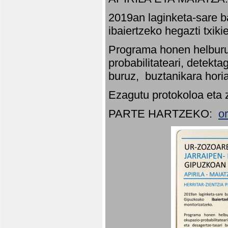
2019an laginketa-sare b
ibaiertzeko hegazti txik
Programa honen helburu
probabilitateari, detekta
buruz, buztanikara hori
Ezagutu protokoloa eta 
PARTE HARTZEKO:
o