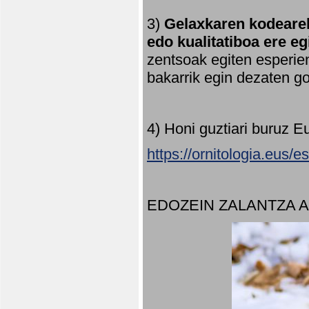
3)
Gelaxkaren kodearek
edo kualitatiboa ere e
zentsoak egiten esperien
bakarrik egin dezaten 
4) Honi guztiari buruz E
https://ornitologia.eus/
EDOZEIN ZALANTZA 