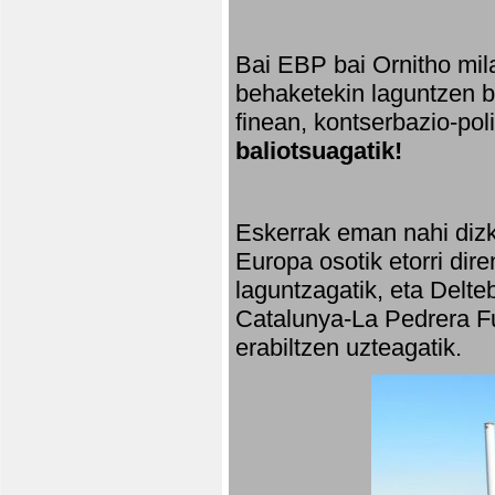
Bai EBP bai Ornitho mila
behaketekin laguntzen ba
finean, kontserbazio-po
baliotsuagatik!
Eskerrak eman nahi dizki
Europa osotik etorri dir
laguntzagatik, eta Delte
Catalunya-La Pedrera Fu
erabiltzen uzteagatik.