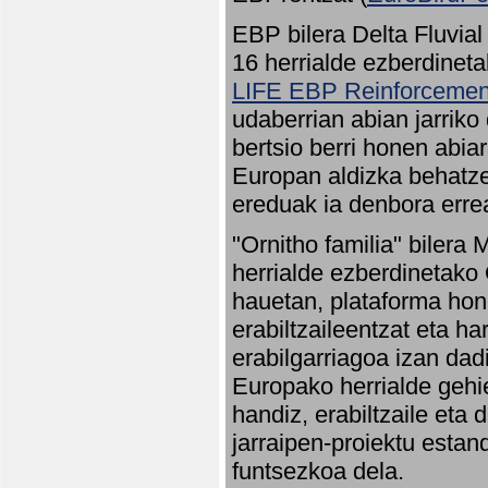
EBP bilera Delta Fluvial
16 herrialde ezberdineta
LIFE EBP Reinforcemen
udaberrian abian jarriko
bertsio berri honen abia
Europan aldizka behatze
ereduak ia denbora errea
"Ornitho familia" bilera 
herrialde ezberdinetako 
hauetan, plataforma hon
erabiltzaileentzat eta h
erabilgarriagoa izan dad
Europako herrialde gehie
handiz, erabiltzaile eta
jarraipen-proiektu estan
funtsezkoa dela.