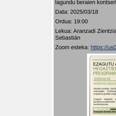
lagundu beraien kontser
Data: 2025/03/18
Ordua: 19:00
Lekua: Aranzadi Zientzi
Sebastián
Zoom esteka:
https://u