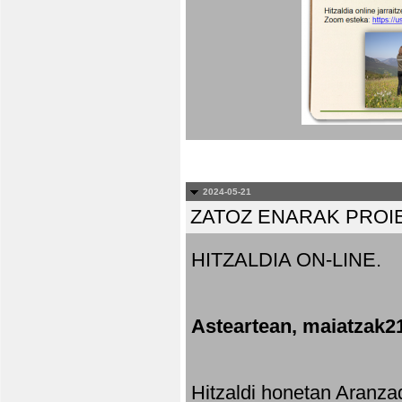
2024-05-21
ZATOZ ENARAK PROI
HITZALDIA ON-LINE.
Asteartean, maiatzak2
Hitzaldi honetan Aranza