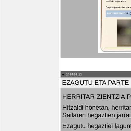
2025-03-13
EZAGUTU ETA PARTE
HERRITAR-ZIENTZIA
Hitzaldi honetan, herrit
Sailaren hegaztien jarr
Ezagutu hegaztiei lagun