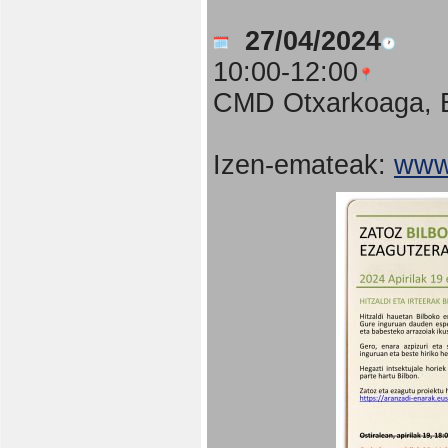
27/04/2024
10:00-12:00
CMD Otxarkoaga, B
Izen-emateak:
www.