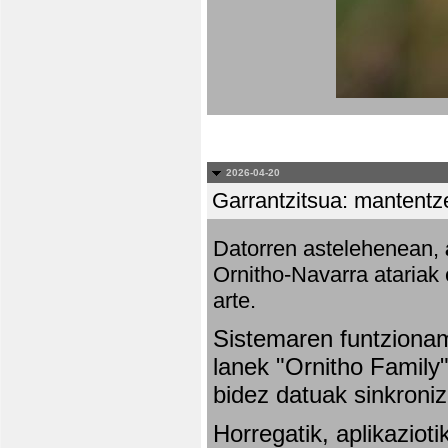
2026-04-20
Garrantzitsua: mantentze
Datorren astelehenean,
Ornitho-Navarra atariak 
arte.
Sistemaren funtziona
lanek "Ornitho Family"
bidez datuak sinkroniz
Horregatik, aplikaziot