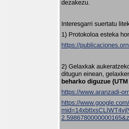
dezakezu.
Interesgarri suertatu lit
1) Protokoloa esteka ho
https://publicaciones.or
2) Gelaxkak aukeratzek
ditugun einean, gelaxke
beharko diguzue (UTM
https://www.aranzadi-orn
https://www.google.com
mid=14xbtIxsCLIWT4v
2.5986780000000165&