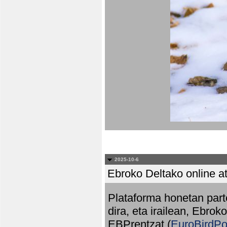
2025-10-6
Ebroko Deltako online at
Plataforma honetan part
dira, eta irailean, Ebrok
EBPrentzat (
EuroBirdPo