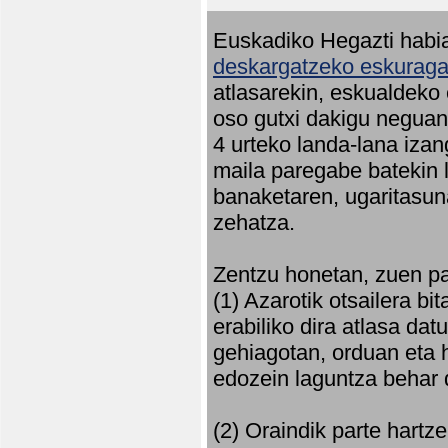
Euskadiko Hegazti habia
deskargatzeko eskuragar
atlasarekin, eskualdeko
oso gutxi dakigu neguan 
4 urteko landa-lana iza
maila paregabe batekin 
banaketaren, ugaritasun
zehatza.
Zentzu honetan, zuen pa
(1) Azarotik otsailera bi
erabiliko dira atlasa d
gehiagotan, orduan eta h
edozein laguntza behar 
(2) Oraindik parte hartz