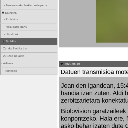
-
Zentsotarako laukien esleipena
ENARAK
-
Proiektua
-
Nola parte hartu
-
Hitzaldiak
Bioblitz
-
Zer da Bioblitz bat
-
2022ko Deialdia
-
Adituak
2026-05-19
Datuen transmisioa mot
-
Txostenak
Joan den igandean, 15:47
handia izan zuten. Aldi 
zerbitzarietara konektatu
Biolovision garatzaileek
konpontzeko. Hala ere, 
asko behar izaten dute 