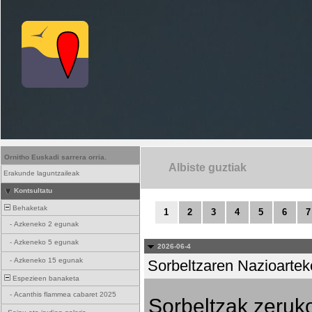
Ornitho Euskadi sarrera orria.
Albiste guztiak
Erakunde laguntzaileak
Kontsultatu
Behaketak
1
2
3
4
5
6
7
-
Azkeneko 2 egunak
-
Azkeneko 5 egunak
2026-06-4
-
Azkeneko 15 egunak
Sorbeltzaren Nazioartek
Espezieen banaketa
-
Acanthis flammea cabaret 2025
Sorbeltzak zeruko