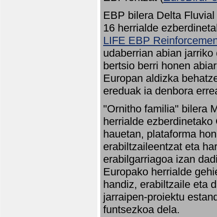
EBP bilera Delta Fluvial
16 herrialde ezberdineta
LIFE EBP Reinforcemen
udaberrian abian jarriko
bertsio berri honen abia
Europan aldizka behatze
ereduak ia denbora errea
"Ornitho familia" bilera 
herrialde ezberdinetako 
hauetan, plataforma hon
erabiltzaileentzat eta h
erabilgarriagoa izan dad
Europako herrialde gehie
handiz, erabiltzaile eta
jarraipen-proiektu estan
funtsezkoa dela.