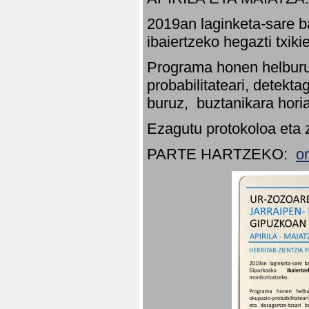
2019an laginketa-sare b
ibaiertzeko hegazti txik
Programa honen helburu
probabilitateari, detekta
buruz, buztanikara hori
Ezagutu protokoloa eta 
PARTE HARTZEKO:
o