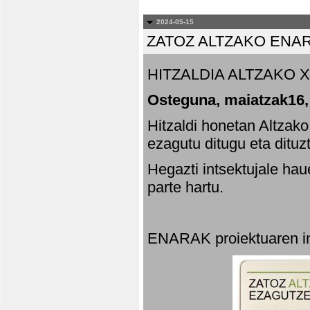
2024-05-15
ZATOZ ALTZAKO ENA
HITZALDIA ALTZAKO X
Osteguna, maiatzak16,
Hitzaldi honetan Altzak
ezagutu ditugu eta dituz
Hegazti intsektujale ha
parte hartu.
ENARAK proiektuaren in