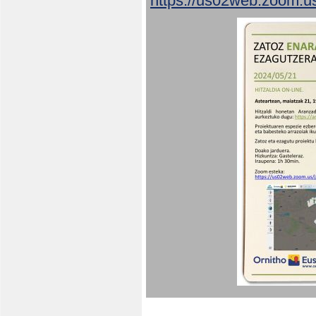
https://us02web.zoom.u