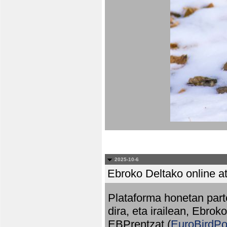
2025-10-6
Ebroko Deltako online at
Plataforma honetan part
dira, eta irailean, Ebrok
EBPrentzat (
EuroBirdPo