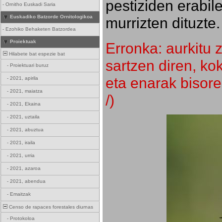
pestiziden erabil
-
Ornitho Euskadi Saria
Euskadiko Batzorde Ornitologikoa
murrizten dituzte.
-
Ezohiko Behaketen Batzordea
Proiektuak
Erronka: aurkitu z
Hilabete bat espezie bat
sartzen diren, k
-
Proiektuari buruz
eta enarak bisore
-
2021, apirila
-
2021, maiatza
/)
-
2021, Ekaina
-
2021, uztaila
-
2021, abuztua
-
2021, iraila
-
2021, urria
-
2021, azaroa
-
2021, abendua
-
Emaitzak
Censo de rapaces forestales diurnas
-
Protokoloa