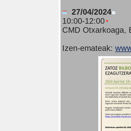
27/04/2024
10:00-12:00
CMD Otxarkoaga, B
Izen-emateak:
www.