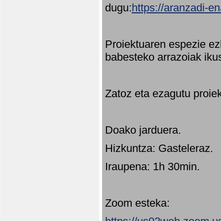
dugu:
https://aranzadi-e
Proiektuaren espezie ez
babesteko arrazoiak ikus
Zatoz eta ezagutu proie
Doako jarduera.
Hizkuntza: Gasteleraz.
Iraupena: 1h 30min.
Zoom esteka: