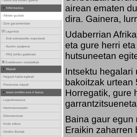
-
Soinu eta irudien galeria
airean ematen dut
Informazioa
dira. Gainera, lu
-
Albiste guztiak
-
Zure gai-zerrendan
Udaberrian Afrikat
Laguntza
-
Erdi ezkutaturiko espezieak
eta gure herri eta 
-
Ikurren azalpena
hutsuneetan egite
-
FAQ (ohiko galderak)
Erabileraren estatistikak
Intsektu hegalari 
Mapak
-
Hegazti habia-egileak
bakoitzak urtean 
-
Presentzia mapak
Horregatik, gure h
www.ornitho.eus-ri buruz
-
Legezkotasuna
garrantzitsueneta
-
Harremanetarako
Baina gaur egun 
-
Dokumentuak
-
Kode etikoa
Eraikin zaharren b
-
Ornitho Berriak