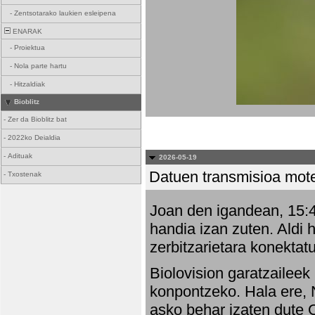
-
Zentsotarako laukien esleipena
ENARAK
-
Proiektua
-
Nola parte hartu
-
Hitzaldiak
Bioblitz
-
Zer da Bioblitz bat
-
2022ko Deialdia
-
Adituak
2026-05-19
Datuen transmisioa mot
-
Txostenak
Joan den igandean, 15:47
handia izan zuten. Aldi 
zerbitzarietara konektatu
Biolovision garatzaileek
konpontzeko. Hala ere, 
asko behar izaten dute 