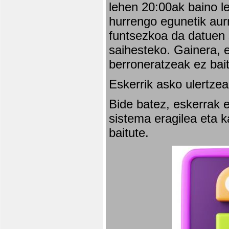
lehen 20:00ak baino l
hurrengo egunetik aurr
funtsezkoa da datuen 
saihesteko. Gainera, e
berroneratzeak ez bai
Eskerrik asko ulertzea
Bide batez, eskerrak e
sistema eragilea eta 
baitute.