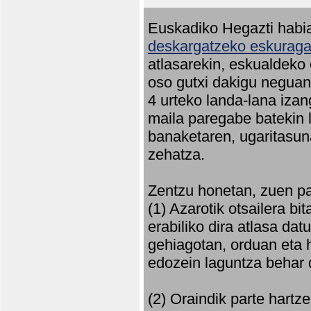
Euskadiko Hegazti habia
deskargatzeko eskuragar
atlasarekin, eskualdeko
oso gutxi dakigu neguan 
4 urteko landa-lana iza
maila paregabe batekin 
banaketaren, ugaritasun
zehatza.
Zentzu honetan, zuen pa
(1) Azarotik otsailera bi
erabiliko dira atlasa d
gehiagotan, orduan eta h
edozein laguntza behar 
(2) Oraindik parte hartz