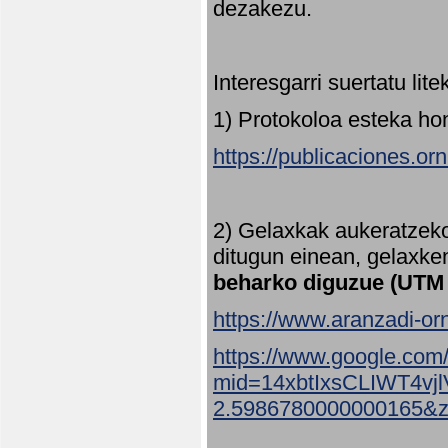
dezakezu.
Interesgarri suertatu lit
1) Protokoloa esteka ho
https://publicaciones.or
2) Gelaxkak aukeratzek
ditugun einean, gelaxke
beharko diguzue (UTM
https://www.aranzadi-orn
https://www.google.com
mid=14xbtIxsCLIWT4v
2.5986780000000165&