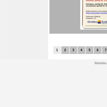
1
2
3
4
5
6
7
Biolovision