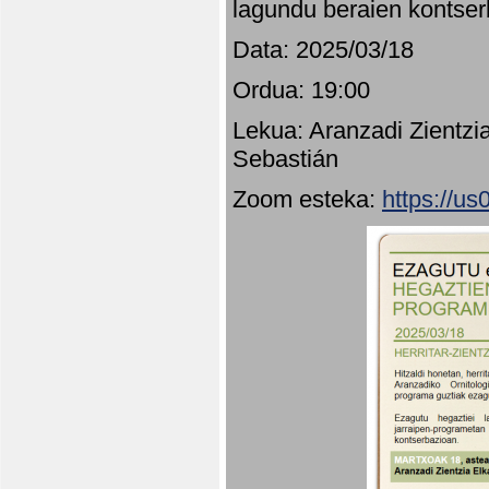
lagundu beraien kontser
Data: 2025/03/18
Ordua: 19:00
Lekua: Aranzadi Zientzi
Sebastián
Zoom esteka:
https://u