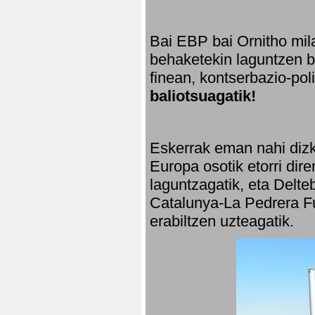
Bai EBP bai Ornitho mila
behaketekin laguntzen ba
finean, kontserbazio-po
baliotsuagatik!
Eskerrak eman nahi dizki
Europa osotik etorri dir
laguntzagatik, eta Delte
Catalunya-La Pedrera Fu
erabiltzen uzteagatik.