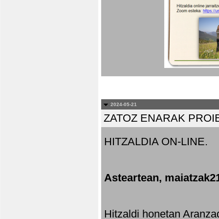
2024-05-21
ZATOZ ENARAK PROI
HITZALDIA ON-LINE.
Asteartean, maiatzak2
Hitzaldi honetan Aranza