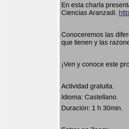
En esta charla presen
Ciencias Aranzadi.
htt
Conoceremos las difer
que tienen y las razon
¡Ven y conoce este pr
Actividad gratuita.
Idioma: Castellano.
Duración: 1 h 30min.