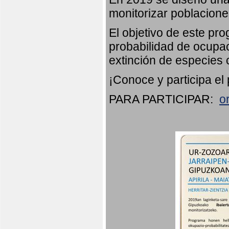
monitorizar poblacion
El objetivo de este pr
probabilidad de ocupac
extinción de especies 
¡Conoce y participa el
PARA PARTICIPAR:
o