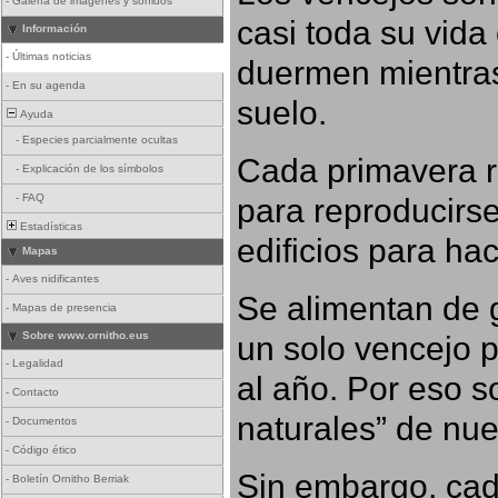
-
Galería de imágenes y sonidos
casi toda su vida
Información
-
Últimas noticias
duermen mientras
-
En su agenda
suelo.
Ayuda
-
Especies parcialmente ocultas
Cada primavera r
-
Explicación de los símbolos
para reproducirse,
-
FAQ
Estadísticas
edificios para ha
Mapas
-
Aves nidificantes
Se alimentan de g
-
Mapas de presencia
un solo vencejo 
Sobre www.ornitho.eus
-
Legalidad
al año. Por eso s
-
Contacto
naturales” de nue
-
Documentos
-
Código ético
Sin embargo, cad
-
Boletín Ornitho Berriak