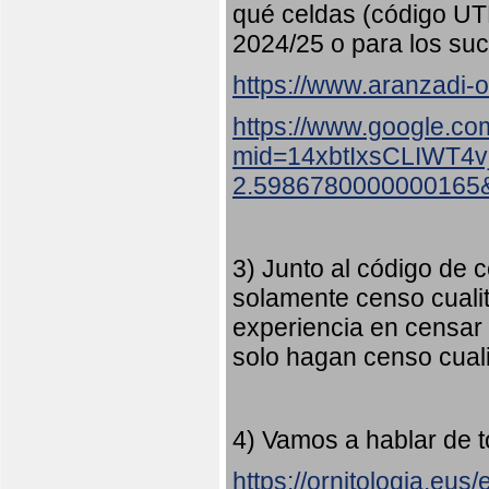
qué celdas (código UT
2024/25 o para los suc
https://www.aranzadi-or
https://www.google.co
mid=14xbtIxsCLIWT4
2.5986780000000165
3) Junto al código de c
solamente censo cualit
experiencia en censar
solo hagan censo cuali
4) Vamos a hablar de t
https://ornitologia.eu