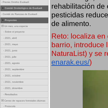
-
Premio Ornitho Euskadi
rehabilitación de 
Comité Ornitológico de Euskadi
pesticidas reduce
-
Comité de Rarezas de Euskadi
Proyectos
de alimento.
Un mes, una especie
-
Sobre el proyecto
Reto: localiza en 
-
2021, abril
barrio, introduce 
-
2021, mayo
NaturaList) y se r
-
2021, junio
-
2021, julio
enarak.eus/
)
-
2021, agosto
-
2021, septiembre
-
2021, octubre
-
2021, noviembre
-
2021, diciembre
-
Resultados
Censo de rapaces forestales diurnas
-
Protocolo