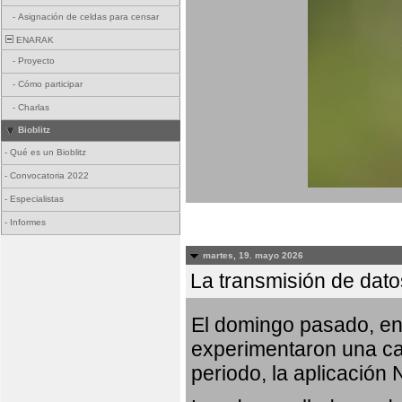
-
Asignación de celdas para censar
ENARAK
-
Proyecto
-
Cómo participar
-
Charlas
Bioblitz
-
Qué es un Bioblitz
-
Convocatoria 2022
-
Especialistas
-
Informes
martes, 19. mayo 2026
La transmisión de dato
El domingo pasado, ent
experimentaron una car
periodo, la aplicación