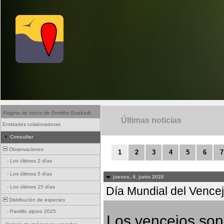
Página de inicio de Ornitho Euskadi
Últimas noticias
Entidades colaboradoras
Consultar
Observaciones
1
2
3
4
5
6
7
-
Los últimos 2 días
-
Los últimos 5 días
jueves, 4. junio 2026
-
Los últimos 15 días
Día Mundial del Vencejo
Distribución de especies
-
Pardillo alpino 2025
Los vencejos son 