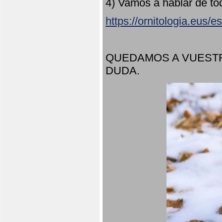
4) Vamos a hablar de to
https://ornitologia.eus/
QUEDAMOS A VUESTR
DUDA.