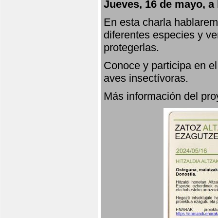
Jueves, 16 de mayo, a 
En esta charla hablarem
diferentes especies y v
protegerlas.
Conoce y participa en e
aves insectívoras.
Más información del p