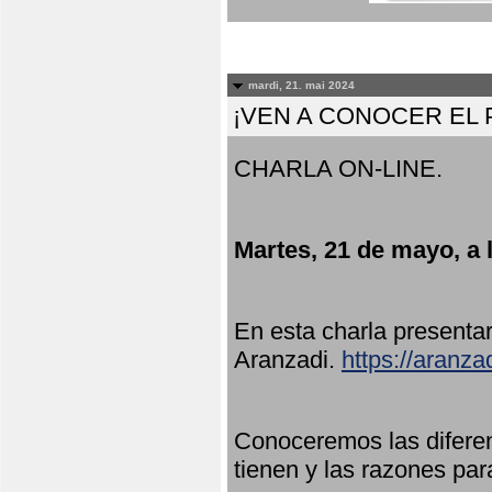
mardi, 21. mai 2024
¡VEN A CONOCER EL
CHARLA ON-LINE.
Martes, 21 de mayo, a 
En esta charla present
Aranzadi.
https://aranza
Conoceremos las diferen
tienen y las razones par