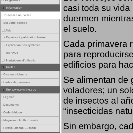
-
Les galeries
casi toda su vida
Information
duermen mientras
-
Toutes les nouvelles
-
Sur votre agenda
el suelo.
Aide
-
Espèces à publication limitée
Cada primavera r
-
Explication des symboles
para reproducirse,
-
les FAQs
Statistiques d'utilisation
edificios para ha
Cartes
-
Oiseaux nicheurs
Se alimentan de 
-
Cartes de présence
voladores; un so
Sur www.ornitho.eus
-
Légalité
de insectos al añ
-
Documents
“insecticidas nat
-
Code éthique
-
Magazine Ornitho Berriak
Sin embargo, cad
-
Premio Ornitho Euskadi