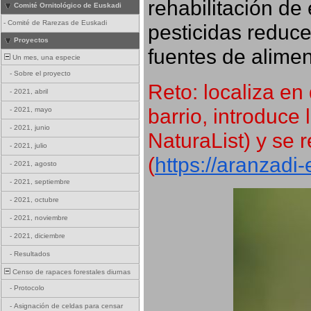
rehabilitación de 
Comité Ornitológico de Euskadi
-
Comité de Rarezas de Euskadi
pesticidas reduce
Proyectos
fuentes de alimen
Un mes, una especie
-
Sobre el proyecto
Reto: localiza en 
-
2021, abril
barrio, introduce 
-
2021, mayo
-
2021, junio
NaturaList) y se r
-
2021, julio
(
https://aranzadi
-
2021, agosto
-
2021, septiembre
-
2021, octubre
-
2021, noviembre
-
2021, diciembre
-
Resultados
Censo de rapaces forestales diurnas
-
Protocolo
-
Asignación de celdas para censar