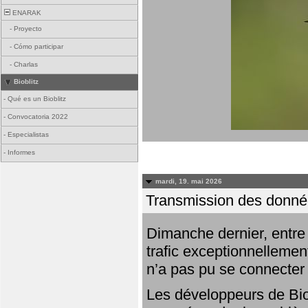
ENARAK
-
Proyecto
-
Cómo participar
-
Charlas
Bioblitz
-
Qué es un Bioblitz
-
Convocatoria 2022
-
Especialistas
-
Informes
mardi, 19. mai 2026
Transmission des donnée
Dimanche dernier, entre 
trafic exceptionnellemen
n’a pas pu se connecter
Les développeurs de Bio