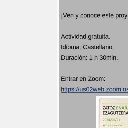
¡Ven y conoce este proy
Actividad gratuita.
Idioma: Castellano.
Duración: 1 h 30min.
Entrar en Zoom:
https://us02web.zoom.u