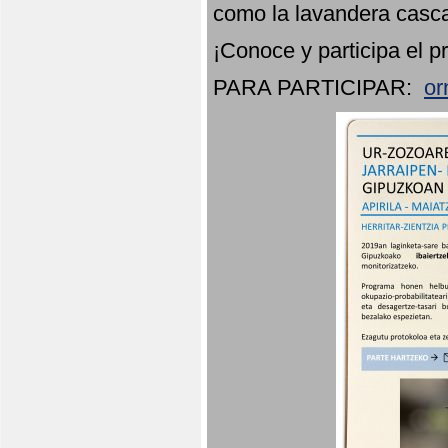
como la lavandera casca
¡Conoce y participa el p
PARA PARTICIPAR:
or