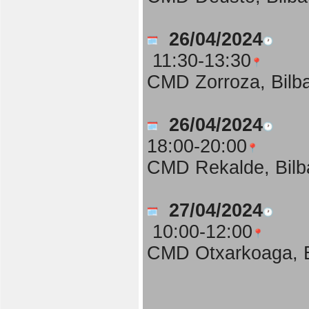
26/04/2024
11:30-13:30
CMD Zorroza, Bilb
26/04/2024
18:00-20:00
CMD Rekalde, Bilb
27/04/2024
10:00-12:00
CMD Otxarkoaga, B