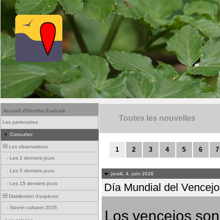
Accueil d'Ornitho Euskadi
Toutes les nouvelles
Les partenaires
Consulter
Les observations
1
2
3
4
5
6
7
-
Les 2 derniers jours
-
Les 5 derniers jours
jeudi, 4. juin 2026
-
Les 15 derniers jours
Día Mundial del Vencejo 
Distribution d'espèces
-
Sizerin cabaret 2025
Los vencejos son 