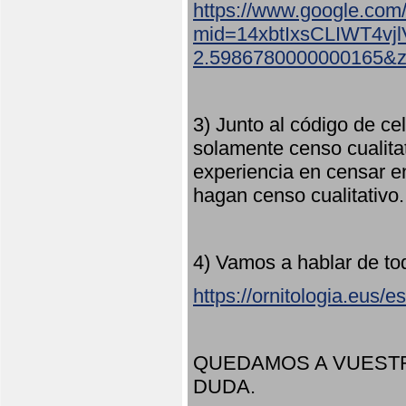
https://www.google.com
mid=14xbtIxsCLIWT4v
2.5986780000000165&
3) Junto al código de ce
solamente censo cualita
experiencia en censar e
hagan censo cualitativo
4) Vamos a hablar de to
https://ornitologia.eus/
QUEDAMOS A VUESTR
DUDA.