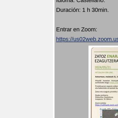
Idioma: Castellano.
Duración: 1 h 30min.
Entrar en Zoom:
https://us02web.zoom.u