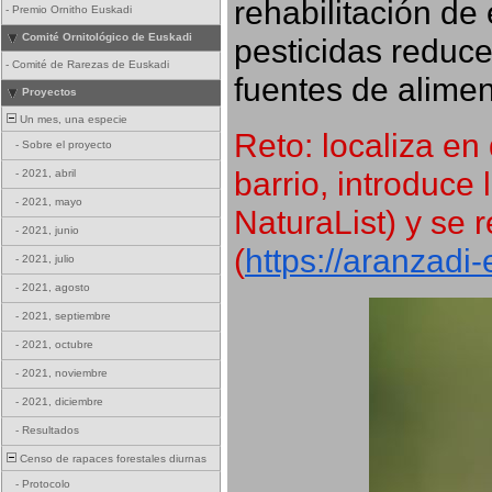
rehabilitación de 
-
Premio Ornitho Euskadi
Comité Ornitológico de Euskadi
pesticidas reduce
-
Comité de Rarezas de Euskadi
fuentes de alimen
Proyectos
Un mes, una especie
Reto: localiza en 
-
Sobre el proyecto
barrio, introduce 
-
2021, abril
-
2021, mayo
NaturaList) y se r
-
2021, junio
(
https://aranzadi
-
2021, julio
-
2021, agosto
-
2021, septiembre
-
2021, octubre
-
2021, noviembre
-
2021, diciembre
-
Resultados
Censo de rapaces forestales diurnas
-
Protocolo