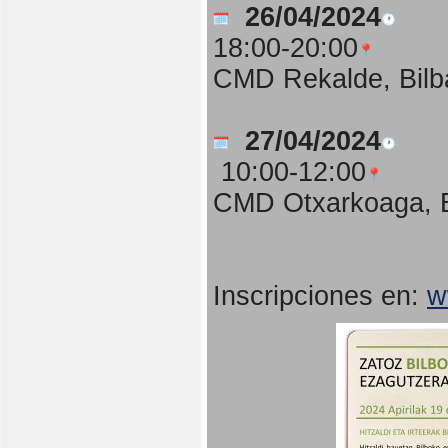
26/04/2024
18:00-20:00
CMD Rekalde, Bilb
27/04/2024
10:00-12:00
CMD Otxarkoaga, B
Inscripciones en:
w