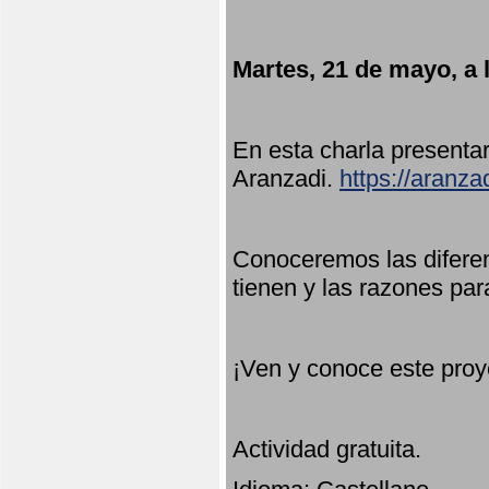
Martes, 21 de mayo, a 
En esta charla present
Aranzadi.
https://aranza
Conoceremos las diferen
tienen y las razones par
¡Ven y conoce este proy
Actividad gratuita.