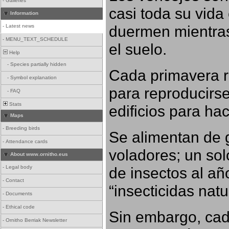
-
Galleries
casi toda su vida
Information
duermen mientras
-
Latest news
-
MENU_TEXT_SCHEDULE
el suelo.
Help
-
Species partially hidden
Cada primavera r
-
Symbol explanation
para reproducirse,
-
FAQ
Stats
edificios para ha
Maps
-
Breeding birds
Se alimentan de 
-
Attendance cards
voladores; un so
About www.ornitho.eus
-
Legal body
de insectos al añ
-
Contact
“insecticidas nat
-
Documents
-
Ethical code
Sin embargo, cad
-
Ornitho Berriak Newsletter