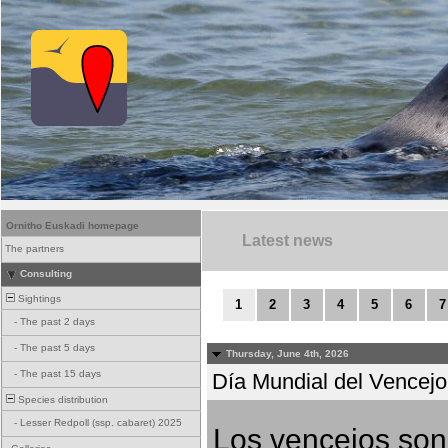
Ornitho Euskadi homepage
Latest news
The partners
Consulting
Sightings
1
2
3
4
5
6
7
-
The past 2 days
-
The past 5 days
Thursday, June 4th, 2026
-
The past 15 days
Día Mundial del Vencejo 
Species distribution
-
Lesser Redpoll (ssp. cabaret) 2025
Los vencejos son 