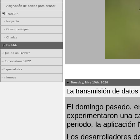
-
Asignación de celdas para censar
ENARAK
-
Proyecto
-
Cómo participar
-
Charlas
Bioblitz
-
Qué es un Bioblitz
-
Convocatoria 2022
-
Especialistas
-
Informes
Tuesday, May 19th, 2026
La transmisión de datos 
El domingo pasado, en
experimentaron una ca
periodo, la aplicación
Los desarrolladores de