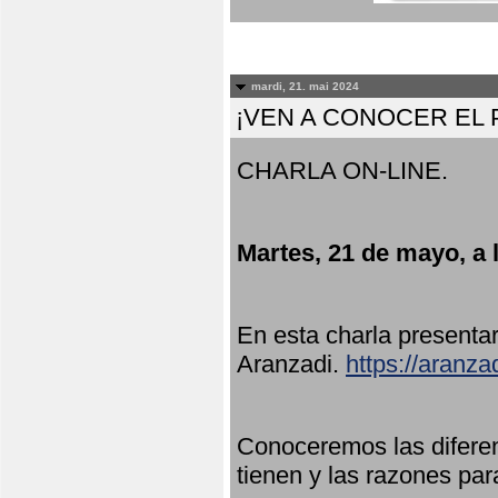
mardi, 21. mai 2024
¡VEN A CONOCER EL
CHARLA ON-LINE.
Martes, 21 de mayo, a 
En esta charla present
Aranzadi.
https://aranza
Conoceremos las diferen
tienen y las razones par