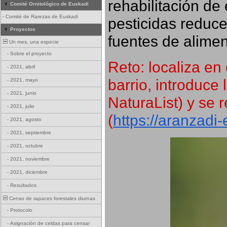
rehabilitación de 
Comité Ornitológico de Euskadi
-
Comité de Rarezas de Euskadi
pesticidas reduce
Proyectos
fuentes de alimen
Un mes, una especie
-
Sobre el proyecto
Reto: localiza en 
-
2021, abril
barrio, introduce 
-
2021, mayo
-
2021, junio
NaturaList) y se r
-
2021, julio
(
https://aranzadi
-
2021, agosto
-
2021, septiembre
-
2021, octubre
-
2021, noviembre
-
2021, diciembre
-
Resultados
Censo de rapaces forestales diurnas
-
Protocolo
-
Asignación de celdas para censar