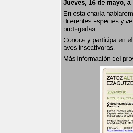
Jueves, 16 de mayo, a 
En esta charla hablarem
diferentes especies y v
protegerlas.
Conoce y participa en e
aves insectívoras.
Más información del p