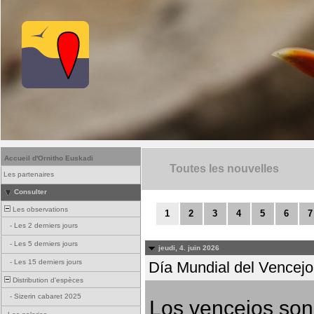
Accueil d'Ornitho Euskadi
Toutes les nouvelles
Les partenaires
Consulter
Les observations
1
2
3
4
5
6
7
-
Les 2 derniers jours
-
Les 5 derniers jours
jeudi, 4. juin 2026
-
Les 15 derniers jours
Día Mundial del Vencejo 
Distribution d'espèces
-
Sizerin cabaret 2025
Los vencejos son 