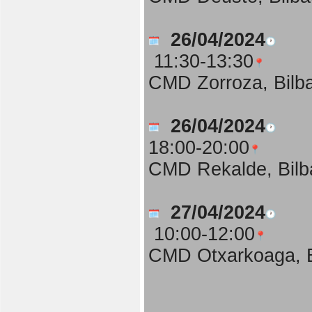
26/04/2024
11:30-13:30
CMD Zorroza, Bilb
26/04/2024
18:00-20:00
CMD Rekalde, Bilb
27/04/2024
10:00-12:00
CMD Otxarkoaga, B