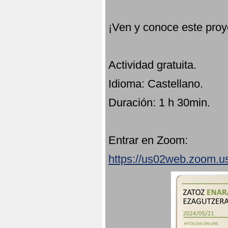
¡Ven y conoce este proy
Actividad gratuita.
Idioma: Castellano.
Duración: 1 h 30min.
Entrar en Zoom:
https://us02web.zoom.u