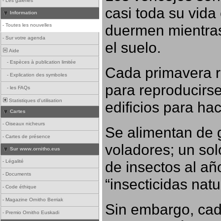
-
Les galeries
casi toda su vida
Information
duermen mientras
-
Toutes les nouvelles
-
Sur votre agenda
el suelo.
Aide
-
Espèces à publication limitée
Cada primavera r
-
Explication des symboles
para reproducirse,
-
les FAQs
Statistiques d'utilisation
edificios para ha
Cartes
-
Oiseaux nicheurs
Se alimentan de 
-
Cartes de présence
voladores; un so
Sur www.ornitho.eus
-
Légalité
de insectos al añ
-
Documents
“insecticidas nat
-
Code éthique
-
Magazine Ornitho Berriak
Sin embargo, cad
-
Premio Ornitho Euskadi