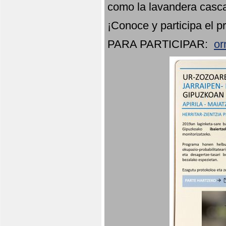
como la lavandera casca
¡Conoce y participa el p
PARA PARTICIPAR:
or