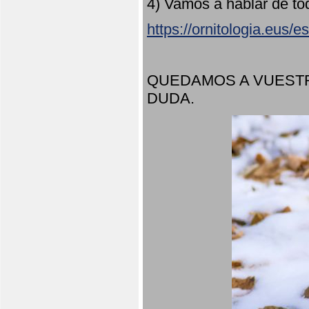
4) Vamos a hablar de to
https://ornitologia.eus/
QUEDAMOS A VUESTR
DUDA.