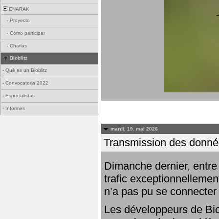
ENARAK
-
Proyecto
-
Cómo participar
-
Charlas
Bioblitz
-
Qué es un Bioblitz
-
Convocatoria 2022
-
Especialistas
-
Informes
mardi, 19. mai 2026
Transmission des donnée
Dimanche dernier, entre 
trafic exceptionnellemen
n’a pas pu se connecter
Les développeurs de Bio