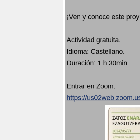
¡Ven y conoce este proy
Actividad gratuita.
Idioma: Castellano.
Duración: 1 h 30min.
Entrar en Zoom:
https://us02web.zoom.u