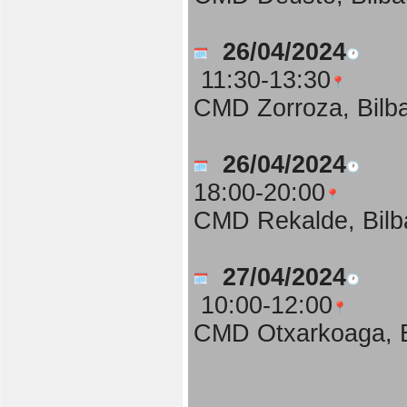
26/04/2024
11:30-13:30
CMD Zorroza, Bilb
26/04/2024
18:00-20:00
CMD Rekalde, Bilb
27/04/2024
10:00-12:00
CMD Otxarkoaga, B