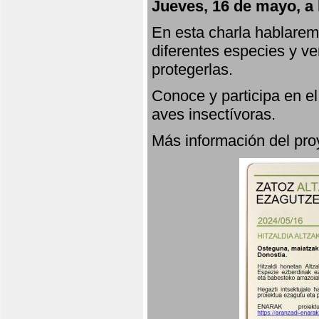
Jueves, 16 de mayo, a 
En esta charla hablarem
diferentes especies y v
protegerlas.
Conoce y participa en e
aves insectívoras.
Más información del p