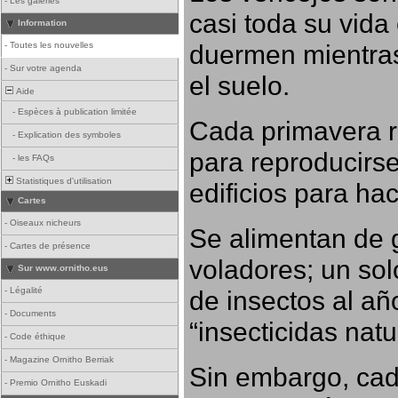
-
Les galeries
casi toda su vida
Information
duermen mientras
-
Toutes les nouvelles
-
Sur votre agenda
el suelo.
Aide
-
Espèces à publication limitée
Cada primavera r
-
Explication des symboles
para reproducirse,
-
les FAQs
Statistiques d'utilisation
edificios para ha
Cartes
-
Oiseaux nicheurs
Se alimentan de 
-
Cartes de présence
voladores; un so
Sur www.ornitho.eus
-
Légalité
de insectos al añ
-
Documents
“insecticidas nat
-
Code éthique
-
Magazine Ornitho Berriak
Sin embargo, cad
-
Premio Ornitho Euskadi