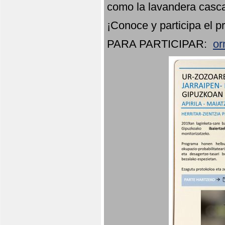
como la lavandera casca
¡Conoce y participa el p
PARA PARTICIPAR:
or