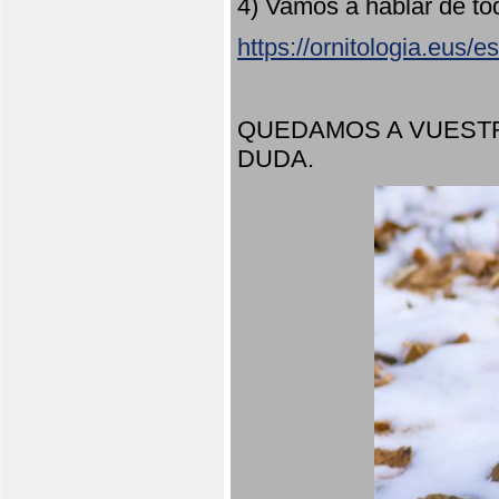
4) Vamos a hablar de to
https://ornitologia.eus/
QUEDAMOS A VUESTR
DUDA.