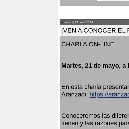
mardi, 21. mai 2024
¡VEN A CONOCER EL
CHARLA ON-LINE.
Martes, 21 de mayo, a 
En esta charla present
Aranzadi.
https://aranza
Conoceremos las diferen
tienen y las razones par