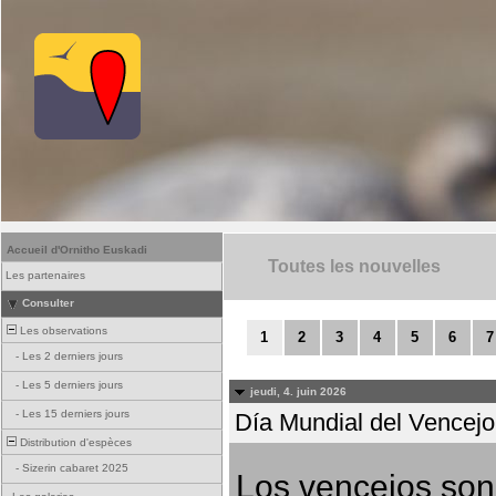
Accueil d'Ornitho Euskadi
Toutes les nouvelles
Les partenaires
Consulter
Les observations
1
2
3
4
5
6
7
-
Les 2 derniers jours
-
Les 5 derniers jours
jeudi, 4. juin 2026
-
Les 15 derniers jours
Día Mundial del Vencejo 
Distribution d'espèces
-
Sizerin cabaret 2025
Los vencejos son 