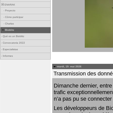
ENARAK
-
Proyecto
-
Cómo participar
-
Charlas
Bioblitz
-
Qué es un Bioblitz
-
Convocatoria 2022
-
Especialistas
-
Informes
mardi, 19. mai 2026
Transmission des donnée
Dimanche dernier, entre 
trafic exceptionnellemen
n’a pas pu se connecter
Les développeurs de Bio