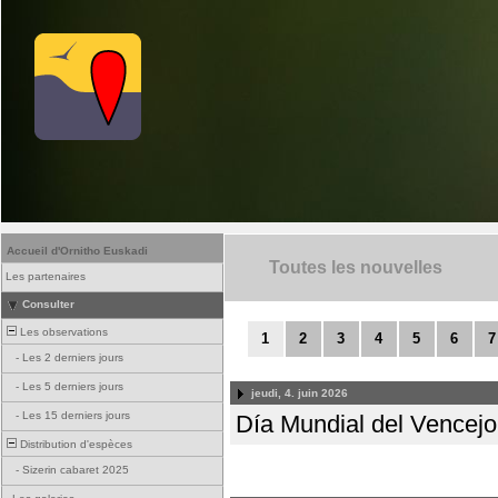
Accueil d'Ornitho Euskadi
Toutes les nouvelles
Les partenaires
Consulter
Les observations
1
2
3
4
5
6
7
-
Les 2 derniers jours
-
Les 5 derniers jours
jeudi, 4. juin 2026
-
Les 15 derniers jours
Día Mundial del Vencejo 
Distribution d'espèces
-
Sizerin cabaret 2025