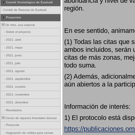
abundancia y nivel de va
Comité Ornitológico de Euskadi
región.
-
Comité de Rarezas de Euskadi
Proyectos
Un mes, una especie
En ese sentido, animamo
-
Sobre el proyecto
(1) Todas las citas que
-
2021, abril
ambos incluidos, serán u
-
2021, mayo
citas de más zonas, mejo
-
2021, junio
todo suma.
-
2021, julio
-
2021, agosto
(2) Además, adicionalme
-
2021, septiembre
aún abiertos a la partici
-
2021, octubre
-
2021, noviembre
-
2021, diciembre
Información de interés:
-
Resultados
1) El protocolo está dis
Censo de rapaces forestales diurnas
-
Protocolo
https://publicaciones.or
-
Asignación de celdas para censar