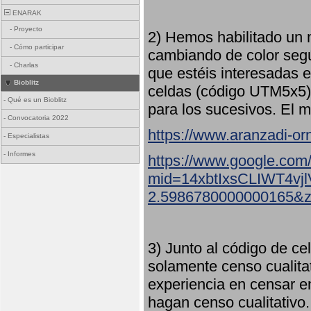
ENARAK
-
Proyecto
2) Hemos habilitado un 
-
Cómo participar
cambiando de color seg
-
Charlas
que estéis interesadas e
Bioblitz
celdas (código UTM5x5) 
-
Qué es un Bioblitz
para los sucesivos. El m
-
Convocatoria 2022
https://www.aranzadi-orn
-
Especialistas
-
Informes
https://www.google.com
mid=14xbtIxsCLIWT4v
2.5986780000000165&
3) Junto al código de ce
solamente censo cualita
experiencia en censar e
hagan censo cualitativo