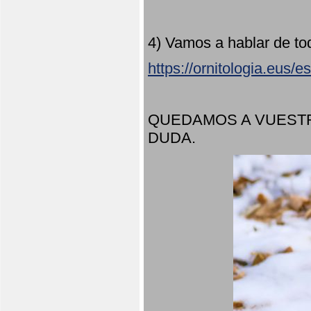
4) Vamos a hablar de to
https://ornitologia.eus/
QUEDAMOS A VUESTR
DUDA.