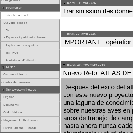
-
Les galeries
mardi, 19. mai 2026
Information
Transmission des donnée
-
Toutes les nouvelles
-
Sur votre agenda
Aide
lundi, 20. avril 2026
-
Espèces à publication limitée
IMPORTANT : opération
-
Explication des symboles
-
les FAQs
Statistiques d'utilisation
mardi, 25. novembre 2025
Cartes
Nuevo Reto: ATLAS 
-
Oiseaux nicheurs
-
Cartes de présence
Después del éxito del at
Sur www.ornitho.eus
con este nuevo proyecto
-
Légalité
una laguna de conocimie
-
Documents
sobre nuestras aves en 
-
Code éthique
años de trabajo de campo,
-
Magazine Ornitho Berriak
hasta ahora nunca dado pa
-
Premio Ornitho Euskadi