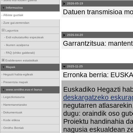
-
Soinu eta irudien galeria
2026-05-19
Informazioa
Datuen transmisioa mo
-
Albiste guztiak
-
Zure gai-zerrendan
Laguntza
2026-04-20
-
Erdi ezkutaturiko espezieak
Garrantzitsua: mantent
-
Ikurren azalpena
-
FAQ (ohiko galderak)
Erabileraren estatistikak
2025-11-25
Mapak
Erronka berria: EU
-
Hegazti habia-egileak
-
Presentzia mapak
Euskadiko Hegazti habi
www.ornitho.eus-ri buruz
deskargatzeko eskurag
-
Legezkotasuna
negutarren atlasareki
-
Harremanetarako
dugu: oraindik oso gut
-
Dokumentuak
Proiektu handinahia da
-
Kode etikoa
nagusia eskualdean ze
-
Ornitho Berriak