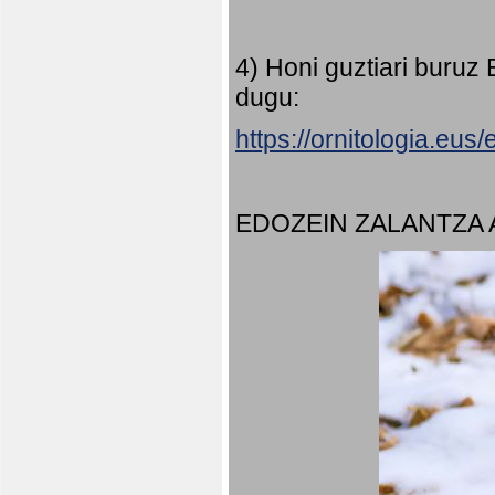
4) Honi guztiari buruz
dugu:
https://ornitologia.eu
EDOZEIN ZALANTZA 