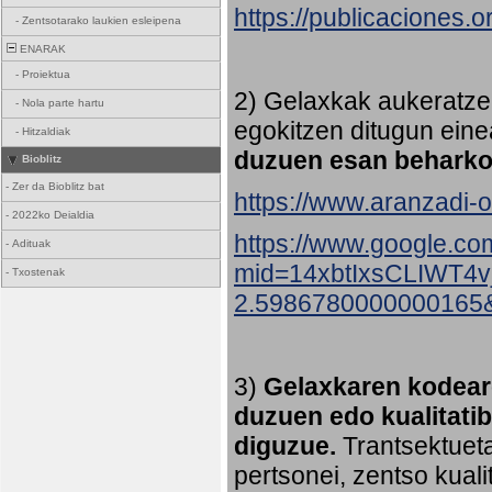
https://publicaciones.
-
Zentsotarako laukien esleipena
ENARAK
-
Proiektua
2) Gelaxkak aukeratze
-
Nola parte hartu
egokitzen ditugun eine
-
Hitzaldiak
duzuen esan beharko
Bioblitz
-
Zer da Bioblitz bat
https://www.aranzadi-or
-
2022ko Deialdia
https://www.google.co
-
Adituak
mid=14xbtIxsCLIWT4
-
Txostenak
2.5986780000000165
3)
Gelaxkaren kodeare
duzuen edo kualitati
diguzue.
Trantsektueta
pertsonei, zentso kual