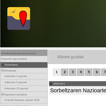
Ornitho Euskadi sarrera orria.
Albiste guztiak
Erakunde laguntzaileak
Kontsultatu
Behaketak
1
2
3
4
5
6
7
-
Azkeneko 2 egunak
-
Azkeneko 5 egunak
2026-06-4
-
Azkeneko 15 egunak
Sorbeltzaren Nazioart
Espezieen banaketa
-
Acanthis flammea cabaret 2025