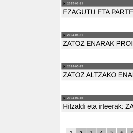
2025-03-13
EZAGUTU ETA PART
2024-05-21
ZATOZ ENARAK PRO
2024-05-15
ZATOZ ALTZAKO EN
2024-04-15
Hitzaldi eta irteer
1
2
3
4
5
6
7