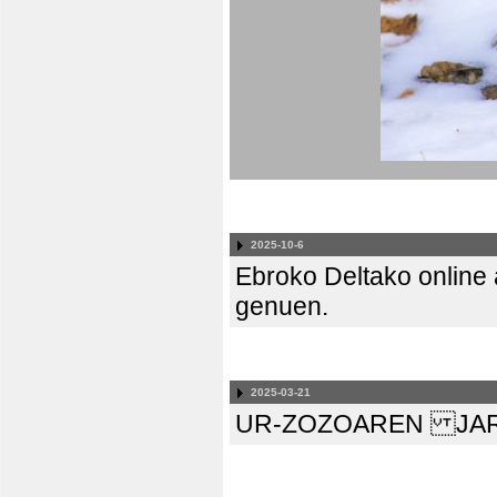
2025-10-6
Ebroko Deltako online a
genuen.
2025-03-21
UR-ZOZOAREN JAR