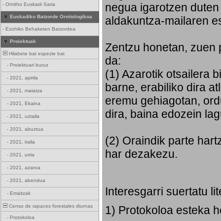
negua igarotzen duten
-
Ornitho Euskadi Saria
Euskadiko Batzorde Ornitologikoa
aldakuntza-mailaren e
-
Ezohiko Behaketen Batzordea
Proiektuak
Zentzu honetan, zuen 
Hilabete bat espezie bat
da:
-
Proiektuari buruz
(1) Azarotik otsailera 
-
2021, apirila
barne, erabiliko dira 
-
2021, maiatza
eremu gehiagotan, ord
-
2021, Ekaina
dira, baina edozein la
-
2021, uztaila
-
2021, abuztua
(2) Oraindik parte har
-
2021, iraila
har dezakezu.
-
2021, urria
-
2021, azaroa
-
2021, abendua
Interesgarri suertatu l
-
Emaitzak
Censo de rapaces forestales diurnas
1) Protokoloa esteka 
-
Protokoloa