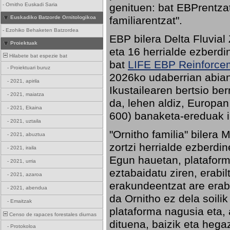
genituen: bat EBPrentzat
-
Ornitho Euskadi Saria
familiarentzat".
Euskadiko Batzorde Ornitologikoa
-
Ezohiko Behaketen Batzordea
EBP bilera Delta Fluvial
Proiektuak
eta 16 herrialde ezberdi
Hilabete bat espezie bat
bat
LIFE EBP Reinforce
-
Proiektuari buruz
2026ko udaberrian abian 
-
2021, apirila
Ikustailearen bertsio be
-
2021, maiatza
da, lehen aldiz, Europan
-
2021, Ekaina
600) banaketa-ereduak i
-
2021, uztaila
"Ornitho familia" bilera 
-
2021, abuztua
zortzi herrialde ezberdi
-
2021, iraila
Egun hauetan, plataform
-
2021, urria
eztabaidatu ziren, erabi
-
2021, azaroa
erakundeentzat are erab
-
2021, abendua
da Ornitho ez dela soili
-
Emaitzak
plataforma nagusia eta, 
Censo de rapaces forestales diurnas
dituena, baizik eta hega
-
Protokoloa