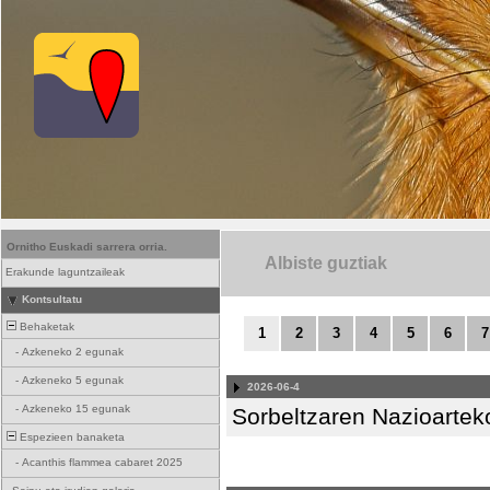
Ornitho Euskadi sarrera orria.
Albiste guztiak
Erakunde laguntzaileak
Kontsultatu
Behaketak
1
2
3
4
5
6
7
-
Azkeneko 2 egunak
-
Azkeneko 5 egunak
2026-06-4
-
Azkeneko 15 egunak
Sorbeltzaren Nazioartek
Espezieen banaketa
-
Acanthis flammea cabaret 2025