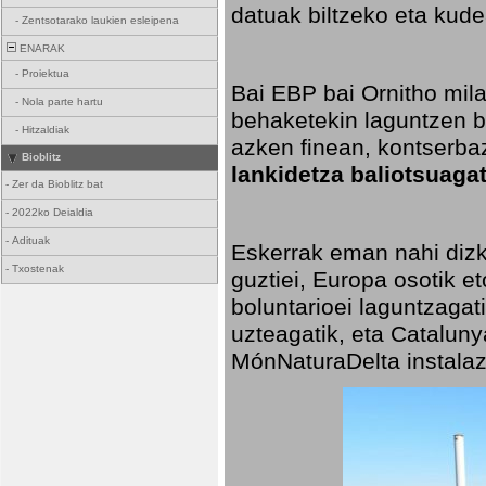
datuak biltzeko eta kud
-
Zentsotarako laukien esleipena
ENARAK
-
Proiektua
Bai EBP bai Ornitho mila
-
Nola parte hartu
behaketekin laguntzen ba
-
Hitzaldiak
azken finean, kontserba
Bioblitz
lankidetza baliotsuagat
-
Zer da Bioblitz bat
-
2022ko Deialdia
-
Adituak
Eskerrak eman nahi dizki
-
Txostenak
guztiei, Europa osotik e
boluntarioei laguntzagat
uzteagatik, eta Cataluny
MónNaturaDelta instalazi