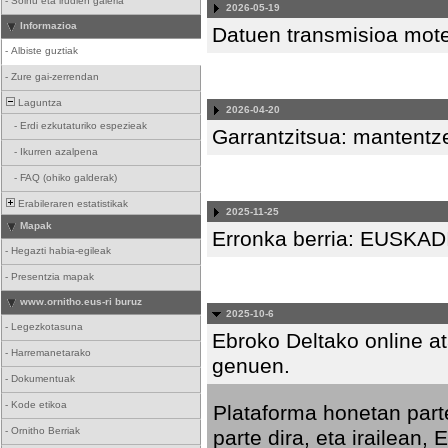
-
Soinu eta irudien galeria
2026-05-19
Informazioa
Datuen transmisioa mote
-
Albiste guztiak
-
Zure gai-zerrendan
Laguntza
2026-04-20
-
Erdi ezkutaturiko espezieak
Garrantzitsua: mantentze
-
Ikurren azalpena
-
FAQ (ohiko galderak)
Erabileraren estatistikak
2025-11-25
Mapak
Erronka berria: EUSK
-
Hegazti habia-egileak
-
Presentzia mapak
www.ornitho.eus-ri buruz
2025-10-6
-
Legezkotasuna
Ebroko Deltako online at
-
Harremanetarako
genuen.
-
Dokumentuak
-
Kode etikoa
Plataforma honetan part
-
Ornitho Berriak
parte dira, eta irailean,