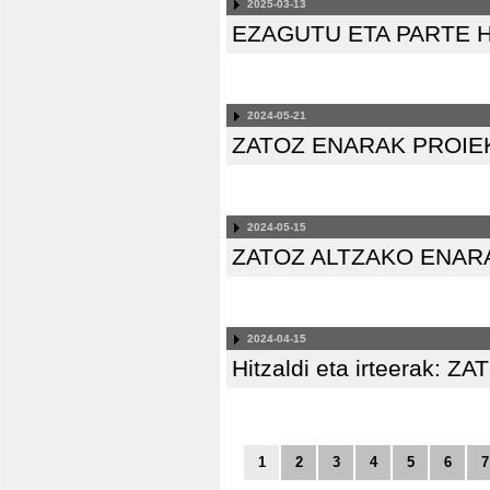
2025-03-13
EZAGUTU ETA PARTE 
2024-05-21
ZATOZ ENARAK PROIE
2024-05-15
ZATOZ ALTZAKO ENAR
2024-04-15
Hitzaldi eta irteerak
1
2
3
4
5
6
7