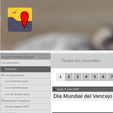
Accueil d'Ornitho Euskadi
Toutes les nouvelles
Les partenaires
Consulter
Les observations
1
2
3
4
5
6
7
-
Les 2 derniers jours
-
Les 5 derniers jours
jeudi, 4. juin 2026
-
Les 15 derniers jours
Día Mundial del Vencejo 
Distribution d'espèces
-
Sizerin cabaret 2025