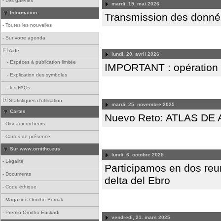
-
Les galeries
mardi, 19. mai 2026
Information
Transmission des donnée
-
Toutes les nouvelles
-
Sur votre agenda
Aide
lundi, 20. avril 2026
-
Espèces à publication limitée
IMPORTANT : opération
-
Explication des symboles
-
les FAQs
Statistiques d'utilisation
mardi, 25. novembre 2025
Cartes
Nuevo Reto: ATLAS D
-
Oiseaux nicheurs
-
Cartes de présence
Sur www.ornitho.eus
lundi, 6. octobre 2025
-
Légalité
Participamos en dos reun
-
Documents
delta del Ebro
-
Code éthique
-
Magazine Ornitho Berriak
-
Premio Ornitho Euskadi
vendredi, 21. mars 2025