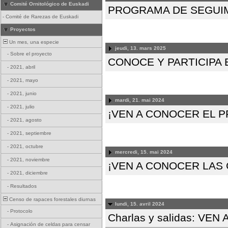
Comité Ornitológico de Euskadi
PROGRAMA DE SEGUIM
-
Comité de Rarezas de Euskadi
Proyectos
Un mes, una especie
jeudi, 13. mars 2025
-
Sobre el proyecto
CONOCE Y PARTICIPA
-
2021, abril
-
2021, mayo
-
2021, junio
mardi, 21. mai 2024
-
2021, julio
¡VEN A CONOCER EL 
-
2021, agosto
-
2021, septiembre
-
2021, octubre
mercredi, 15. mai 2024
-
2021, noviembre
¡VEN A CONOCER LAS 
-
2021, diciembre
-
Resultados
Censo de rapaces forestales diurnas
lundi, 15. avril 2024
-
Protocolo
Charlas y salidas: V
-
Asignación de celdas para censar