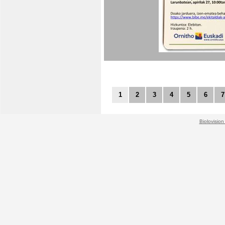
1
2
3
4
5
6
7
Biolovision